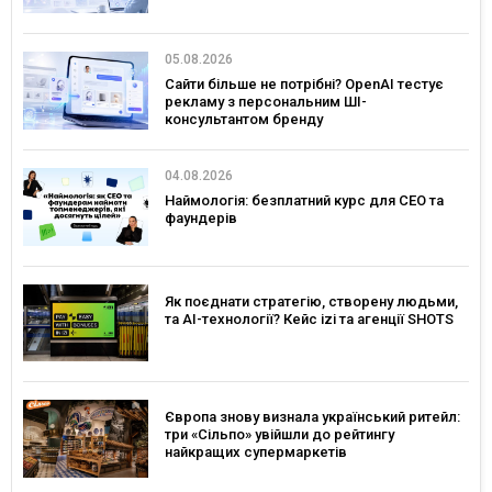
05.08.2026
Сайти більше не потрібні? OpenAI тестує
рекламу з персональним ШІ-
консультантом бренду
04.08.2026
Наймологія: безплатний курс для CEO та
фаундерів
Як поєднати стратегію, створену людьми,
та AI-технології? Кейс izi та агенції SHOTS
Європа знову визнала український ритейл:
три «Сільпо» увійшли до рейтингу
найкращих супермаркетів