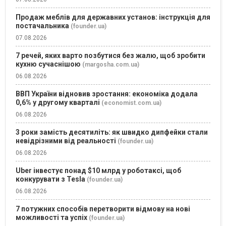
Продаж меблів для державних установ: інструкція для
постачальника
(founder.ua)
07.08.2026
7 речей, яких варто позбутися без жалю, щоб зробити
кухню сучаснішою
(margosha.com.ua)
06.08.2026
ВВП України відновив зростання: економіка додала
0,6% у другому кварталі
(economist.com.ua)
06.08.2026
3 роки замість десятиліть: як швидко дипфейки стали
невідрізними від реальності
(founder.ua)
06.08.2026
Uber інвестує понад $10 млрд у роботаксі, щоб
конкурувати з Tesla
(founder.ua)
06.08.2026
7 потужних способів перетворити відмову на нові
можливості та успіх
(founder.ua)