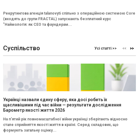
Рекрутингова агенція talanovyti спільно з операційною системою Core
(входять до групи FRACTAL) запускають безплатний курс
"Наймологія: як СEO та фаундерам...
Суспільство
Усі статті >>
Українці назвали єдину сферу, яка досі робить їх
щасливішими під час війни — результати дослідження
Барометр якості життя 2026
На п’ятий рік повномасштабної війни українці зберігають відносно
стале сприйняття якості життя в країні. Серед складових, що
формують загальну оцінку...