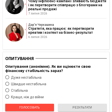
Чому інфлюенс-кампанії зливають бюджети
і як перетворити співпрацю з блогерами на
реальні продажі
7 липня 2026
Дарʼя Черкашина
Стратегія, яка працює: як перетворити
креатив і контент на бізнес-результат
6 липня 2026
ОПИТУВАННЯ
Опитування (анонімне). Як ви оцінюєте свою
фінансову стабільність зараз?
Дуже нестабільна
Швидше нестабільна
Cтабільна
Краще, ніж до війни
ГОЛОСОВАТЬ
РЕЗУЛЬТАТИ