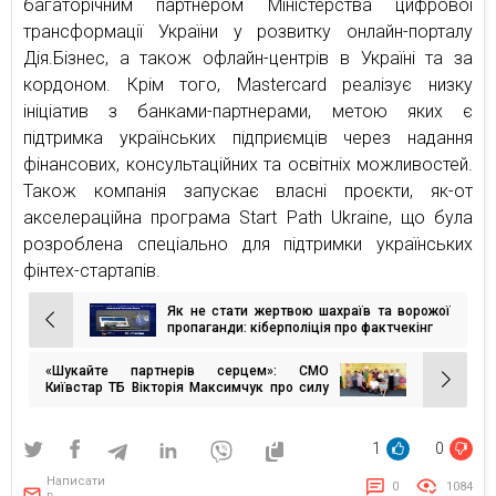
багаторічним партнером Міністерства цифрової
трансформації України у розвитку онлайн-порталу
Дія.Бізнес, а також офлайн-центрів в Україні та за
кордоном. Крім того, Mastercard реалізує низку
ініціатив з банками-партнерами, метою яких є
підтримка українських підприємців через надання
фінансових, консультаційних та освітніх можливостей.
Також компанія запускає власні проєкти, як-от
акселераційна програма Start Path Ukraine, що була
розроблена спеціально для підтримки українських
фінтех-стартапів.
Як не стати жертвою шахраїв та ворожої
Навігація
пропаганди: кіберполіція про фактчекінг
записів
«Шукайте партнерів серцем»: СМО
Київстар ТБ Вікторія Максимчук про силу
партнерств для брендів
1
0
Написати
0
1084
в