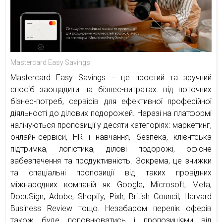
Mastercard Easy Savings
Mastercard Easy Savings – це простий та зручний
спосіб заощадити на бізнес-витратах: від поточних
бізнес-потреб, сервісів для ефективної професійної
діяльності до ділових подорожей. Наразі на платформі
налічуються пропозиції у десяти категоріях: маркетинг,
онлайн-сервіси, HR і навчання, безпека, клієнтська
підтримка, логістика, ділові подорожі, офісне
забезпечення та продуктивність. Зокрема, це знижки
та спеціальні пропозиції від таких провідних
міжнародних компаній як Google, Microsoft, Meta,
DocuSign, Adobe, Shopify, Pixlr, British Council, Harvard
Business Review тощо. Незабаром перелік оферів
також буде поповнюватись і пропозиціями від