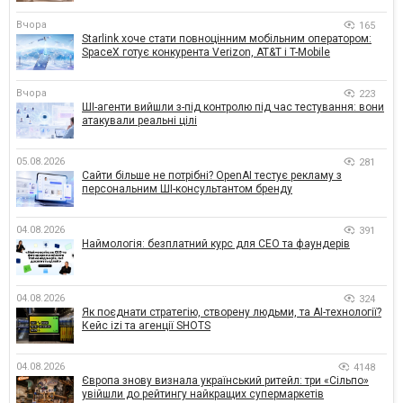
Вчора
165
Starlink хоче стати повноцінним мобільним оператором:
SpaceX готує конкурента Verizon, AT&T і T-Mobile
Вчора
223
ШІ-агенти вийшли з-під контролю під час тестування: вони
атакували реальні цілі
05.08.2026
281
Сайти більше не потрібні? OpenAI тестує рекламу з
персональним ШІ-консультантом бренду
04.08.2026
391
Наймологія: безплатний курс для CEO та фаундерів
04.08.2026
324
Як поєднати стратегію, створену людьми, та AI-технології?
Кейс izi та агенції SHOTS
04.08.2026
4148
Європа знову визнала український ритейл: три «Сільпо»
увійшли до рейтингу найкращих супермаркетів