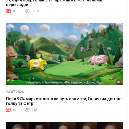
переглядів
0
3319
23.07.2026
Поки 97% маркетологів пишуть промпти, Галичина дістала
голку та фетр
0
718