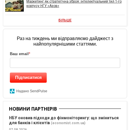
Маркетинг як стратегічна зброя: інтелектуальний тил 1-го
корпусу НГУ «Азов»
БІЛЬШЕ
Раз на тиждень ми відправляємо дайджест з
найпопулярнішими статтями.
Ваш email
*
Підписатися
Надано SendPulse
НОВИНИ ПАРТНЕРІВ
НБУ оновив підходи до фінмоніторингу: що зміниться
для банків і клієнтів
(economist.com.ua)
07.08.2026