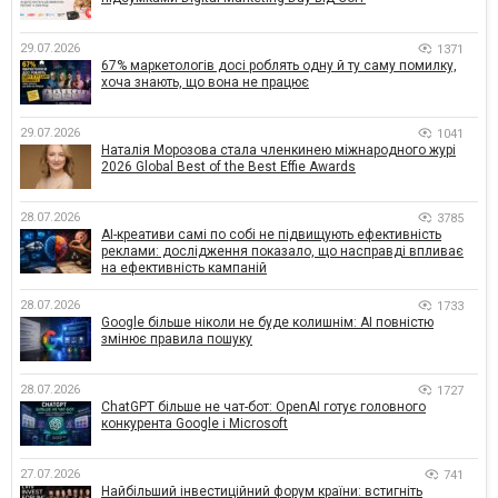
29.07.2026
1371
67% маркетологів досі роблять одну й ту саму помилку,
хоча знають, що вона не працює
29.07.2026
1041
Наталія Морозова стала членкинею міжнародного журі
2026 Global Best of the Best Effie Awards
28.07.2026
3785
AI-креативи самі по собі не підвищують ефективність
реклами: дослідження показало, що насправді впливає
на ефективність кампаній
28.07.2026
1733
Google більше ніколи не буде колишнім: AI повністю
змінює правила пошуку
28.07.2026
1727
ChatGPT більше не чат-бот: OpenAI готує головного
конкурента Google і Microsoft
27.07.2026
741
Найбільший інвестиційний форум країни: встигніть