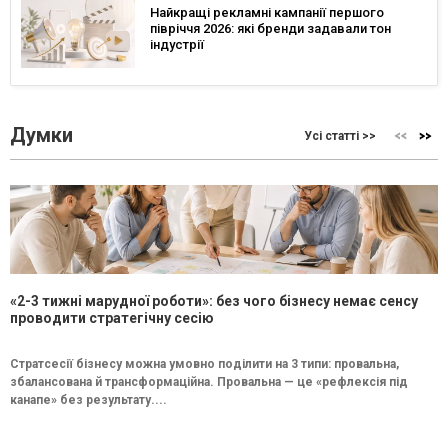
Найкращі рекламні кампанії першого
півріччя 2026: які бренди задавали тон
індустрії
Думки
Усі статті >>
«2-3 тижні марудної роботи»: без чого бізнесу немає сенсу
проводити стратегічну сесію
Стратсесії бізнесу можна умовно поділити на 3 типи: провальна,
збалансована й трансформаційна. Провальна — це «рефлексія під
канапе» без результату....