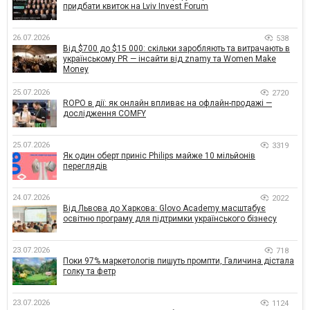
придбати квиток на Lviv Invest Forum
26.07.2026
538
Від $700 до $15 000: скільки заробляють та витрачають в
українському PR — інсайти від znamy та Women Make
Money
25.07.2026
2720
ROPO в дії: як онлайн впливає на офлайн-продажі —
дослідження COMFY
25.07.2026
3319
Як один оберт приніс Philips майже 10 мільйонів
переглядів
24.07.2026
2022
Від Львова до Харкова: Glovo Academy масштабує
освітню програму для підтримки українського бізнесу
23.07.2026
718
Поки 97% маркетологів пишуть промпти, Галичина дістала
голку та фетр
23.07.2026
1124