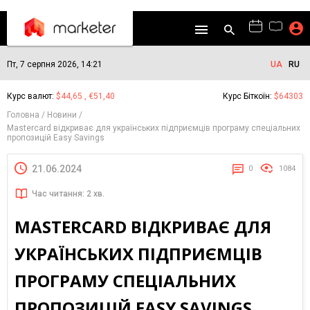
Пт, 7 серпня 2026, 14:21
UA
RU
Курс валют:
$44,65 , €51,40
Курс Біткоїн:
$64303
Головна
Новини
Mastercard відкриває для українських підприємців програму спеціальних
пропозицій Easy Savings
21.06.2024
0
1084
Час читання: 2 хв.
MASTERCARD ВІДКРИВАЄ ДЛЯ
УКРАЇНСЬКИХ ПІДПРИЄМЦІВ
ПРОГРАМУ СПЕЦІАЛЬНИХ
ПРОПОЗИЦІЙ EASY SAVINGS