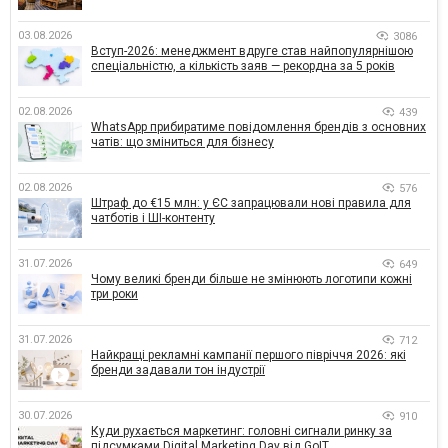
03.08.2026
3086
Вступ-2026: менеджмент вдруге став найпопулярнішою
спеціальністю, а кількість заяв — рекордна за 5 років
02.08.2026
439
WhatsApp прибиратиме повідомлення брендів з основних
чатів: що зміниться для бізнесу
02.08.2026
576
Штраф до €15 млн: у ЄС запрацювали нові правила для
чатботів і ШІ-контенту
31.07.2026
649
Чому великі бренди більше не змінюють логотипи кожні
три роки
31.07.2026
712
Найкращі рекламні кампанії першого півріччя 2026: які
бренди задавали тон індустрії
30.07.2026
910
Куди рухається маркетинг: головні сигнали ринку за
підсумками Digital Marketing Day від GoIT