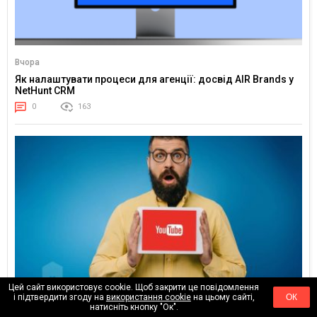
Вчора
Як налаштувати процеси для агенції: досвід AIR Brands у
NetHunt CRM
0
163
Цей сайт використовує cookie. Щоб закрити це повідомлення
і підтвердити згоду на
використання cookie
на цьому сайті,
ОК
24.02.2026
натисніть кнопку "Ок".