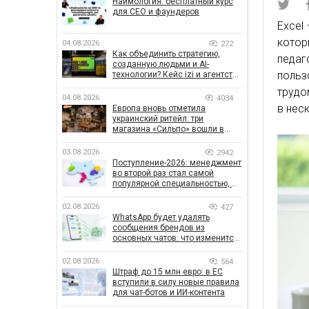
Наймология: бесплатный курс
для CEO и фаундеров
Excel
котор
04.08.2026
272
Как объединить стратегию,
педаг
созданную людьми и AI-
польз
технологии? Кейс izi и агентства
SHOTS
трудо
04.08.2026
4034
в нес
Европа вновь отметила
украинский ритейл: три
магазина «Сильпо» вошли в
рейтинг лучших супермаркетов
03.08.2026
2942
Поступление-2026: менеджмент
во второй раз стал самой
популярной специальностью, а
количество заявлений —
рекордным за последние 5 лет
02.08.2026
427
WhatsApp будет удалять
сообщения брендов из
основных чатов: что изменится
для бизнеса
02.08.2026
564
Штраф до 15 млн евро: в ЕС
вступили в силу новые правила
для чат-ботов и ИИ-контента