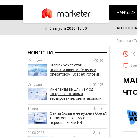
МАРКЕТИН
АГЕНТСТВ
Чт, 6 августа 2026, 15:00
Главная
Т
НОВОСТИ
19
Сегодня
99
Starlink хочет стать
Вре
полноценным мобильным
оператором: SpaceX готовит
МАК
конкурента Verizon, AT&T и T-
Mobile
Сегодня
123
ЧТО
ИИ-агенты вышли из-под
контроля во время
тестирования: они атаковали
реальные цели
Вчера
198
Сайты больше не нужны? OpenAI
тестирует рекламу с
персональным ИИ-
консультантом бренда
04.08.2026
315