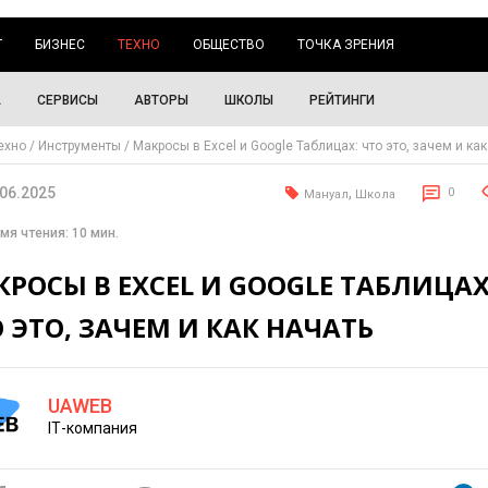
Г
БИЗНЕС
ТЕХНО
ОБЩЕСТВО
ТОЧКА ЗРЕНИЯ
А
СЕРВИСЫ
АВТОРЫ
ШКОЛЫ
РЕЙТИНГИ
ехно
Инструменты
Макросы в Excel и Google Таблицах: что это, зачем и как
.06.2025
,
0
Мануал
Школа
мя чтения: 10 мин.
РОСЫ В EXCEL И GOOGLE ТАБЛИЦАХ
 ЭТО, ЗАЧЕМ И КАК НАЧАТЬ
UAWEB
ІТ-компания