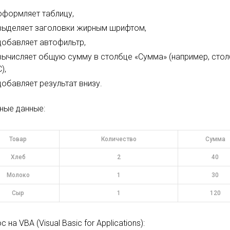
оформляет таблицу,
выделяет заголовки жирным шрифтом,
добавляет автофильтр,
вычисляет общую сумму в столбце «Сумма» (например, сто
C),
добавляет результат внизу.
ные данные:
Товар
Количество
Сумма
Хлеб
2
40
Молоко
1
30
Сыр
1
120
 на VBA (Visual Basic for Applications):