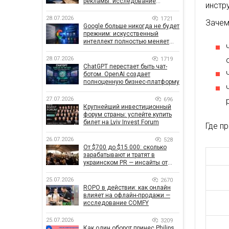
рекламы: исследование
инстр
показало, что на самом деле
влияет на эффективность
28.07.2026
1721
Зачем
кампаний
Google больше никогда не будет
прежним: искусственный
интеллект полностью меняет
правила поиска
28.07.2026
1719
ChatGPT перестает быть чат-
ботом. OpenAI создает
полноценную бизнес-платформу
27.07.2026
696
Крупнейший инвестиционный
форум страны: успейте купить
билет на Lviv Invest Forum
Где п
26.07.2026
528
От $700 до $15 000: сколько
зарабатывают и тратят в
украинском PR — инсайты от
znamy и Women Make Money
25.07.2026
2670
ROPO в действии: как онлайн
влияет на офлайн-продажи —
исследование COMFY
25.07.2026
3209
Как один оборот принес Philips