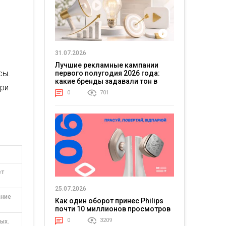
31.07.2026
Лучшие рекламные кампании
сы.
первого полугодия 2026 года:
какие бренды задавали тон в
при
отрасли
0
701
ет
25.07.2026
ание
Как один оборот принес Philips
почти 10 миллионов просмотров
0
3209
ых.