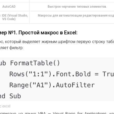
AutoCAD
Быстрое черчение типовых элементов.
 IDE (Visual Studio,
Макросы для автоматизации редактирования код
VS Code)
ер №1. Простой макрос в Excel:
с, который выделяет жирным шрифтом первую строку таб
ляет фильтр:
 excel
написано на языке VBA — Visual Basic for Applications, к