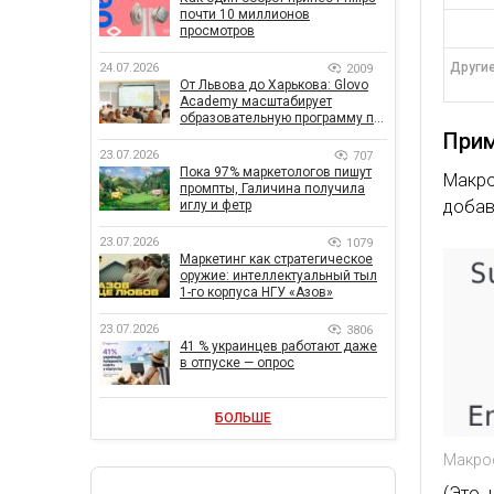
почти 10 миллионов
просмотров
Другие:
24.07.2026
2009
От Львова до Харькова: Glovo
Academy масштабирует
образовательную программу по
поддержке украинского
Прим
бизнеса
23.07.2026
707
Пока 97% маркетологов пишут
Макро
промпты, Галичина получила
добав
иглу и фетр
23.07.2026
1079
Маркетинг как стратегическое
оружие: интеллектуальный тыл
1-го корпуса НГУ «Азов»
23.07.2026
3806
41 % украинцев работают даже
в отпуске — опрос
БОЛЬШЕ
Макрос
(Это 