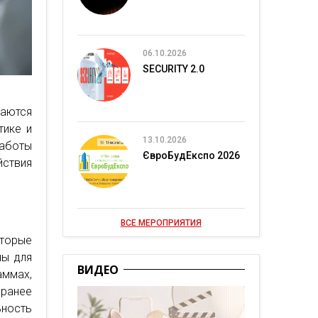
06.10.2026
SECURITY 2.0
аются
тике и
13.10.2026
аботы
ЄвроБудЕкспо 2026
йствия
ВСЕ МЕРОПРИЯТИЯ
оторые
ны для
ВИДЕО
аммах,
аранее
ность