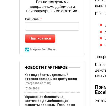
Раз на тиждень ми
испол
відправляємо дайджест з
найпопулярнішими статтями.
Как с
Ваш email
*
Підписатися
Надано SendPulse
Тепер
Ключ
НОВОСТИ ПАРТНЕРОВ
дейст
Как подобрать идеальный
меньш
оттенок помады по цвету кожи
(margosha.com.ua)
Прим
17.06.2026
Exce
Украинская баллистика,
Этот 
частичная демобилизация,
выплаты военным. Главное из