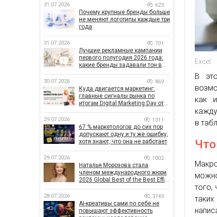
31.07.2026
623
Почему крупные бренды больше
не меняют логотипы каждые три
года
31.07.2026
701
Лучшие рекламные кампании
первого полугодия 2026 года:
Excel
какие бренды задавали тон в
отрасли
В это
30.07.2026
869
возмо
Куда двигается маркетинг:
главные сигналы рынка по
как 
итогам Digital Marketing Day от
кажду
GoIT
29.07.2026
1311
в таб
67 % маркетологов до сих пор
допускают одну и ту же ошибку,
Что
хотя знают, что она не работает
29.07.2026
1002
Макро
Наталья Морозова стала
членом международного жюри
можно
2026 Global Best of the Best Effie
того,
Awards
28.07.2026
3749
таких
AI-креативы сами по себе не
напи
повышают эффективность