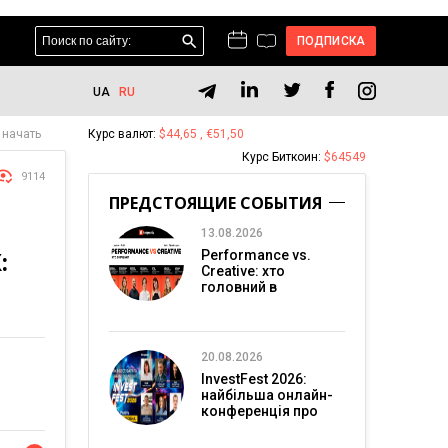
ПОДПИСКА
UA
RU
 начать
Курс валют:
$44,65 , €51,50
Курс Биткоин:
$64549
9114
ПРЕДСТОЯЩИЕ СОБЫТИЯ
13.08.2026
:
Performance vs.
Creative: хто
головний в
перформанс-
маркетингу?
20.08.2026
InvestFest 2026:
найбільша онлайн-
конференція про
інвестиції