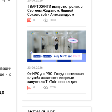
25.06.2026
#ВАРТОЖИТИ выпустил ролик с
Сергеем Жаданом, Яниной
Соколовой и Александром
Тереном о жизни в постоянном
0
3073
напряжении
зации
23.06.2026
От NPC до PRO: Государственная
ще и с
служба занятости впервые
запустила TikTok-сериал для
молодежи
0
3760
це