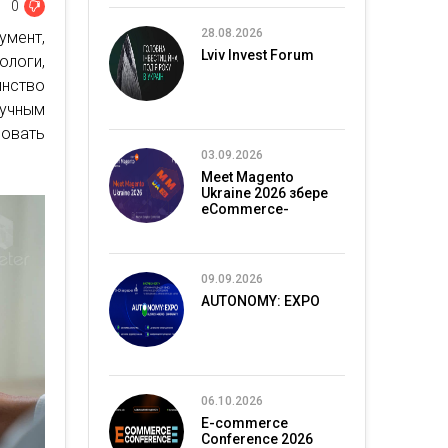
0
28.08.2026
умент,
Lviv Invest Forum
ологи,
инство
ручным
ровать
03.09.2026
Meet Magento
Ukraine 2026 збере
eCommerce-
спільноту в Києві
09.09.2026
AUTONOMY: EXPO
06.10.2026
E-commerce
Conference 2026