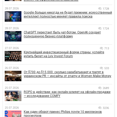
28.07.2026
1728
Google больше никогда не будет прежним: искусственный
интеллект полностью меняет правила поиска
28.07.2026
1724
ChatGPT перестает быть чат-ботом. OpenAI создает
полноценную бизнес-платформу
27.07.2026
713
Крупнейший инвестиционный форум страны: успейте
купить билет на Lviv Invest Forum
26.07.2026
533
От $700 до $15 000: сколько зарабатывают и тратят в
украинском PR — инсайты от znamy и Women Make Money
25.07.2026
2689
ROPO в действии: как онлайн влияет на офлайн-продажи
— исследование COMFY
25.07.2026
3236
Как один оборот принес Philips почти 10 миллионов
просмотров