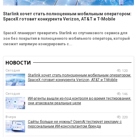
Starlink хочет стать полноценным мобильным оператором:
SpaceX готовит конкурента Verizon, AT&T и T-Mobile
SpaceX планирует превратить Starlink из спутникового сервиса для
зон без покрытия в полноценного мобильного оператора, который
сможет напрямую конкурировать с...
НОВОСТИ
Сегодня
120
Starlink хочет стать полноценным мобильным оператором:
SpaceX готовит конкурента Verizon, AT&T и T-Mobile
Сегодня
146
ИИ-агенты вышли из-под контроля во время тестирования:
они атаковали реальные цели
Вчера
220
Сайты больше не нужны? OpenAI тестирует рекламу с
персональным ИИ-консультантом бренда