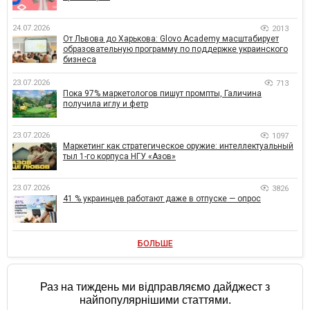
24.07.2026
2013
От Львова до Харькова: Glovo Academy масштабирует
образовательную программу по поддержке украинского
бизнеса
23.07.2026
713
Пока 97% маркетологов пишут промпты, Галичина
получила иглу и фетр
23.07.2026
1097
Маркетинг как стратегическое оружие: интеллектуальный
тыл 1-го корпуса НГУ «Азов»
23.07.2026
3826
41 % украинцев работают даже в отпуске — опрос
БОЛЬШЕ
Раз на тиждень ми відправляємо дайджест з
найпопулярнішими статтями.