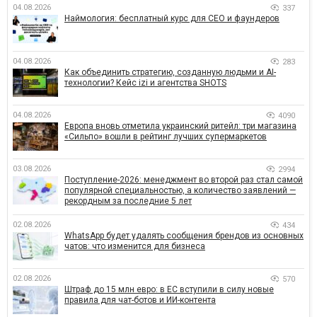
04.08.2026
337
Наймология: бесплатный курс для CEO и фаундеров
04.08.2026
283
Как объединить стратегию, созданную людьми и AI-
технологии? Кейс izi и агентства SHOTS
04.08.2026
4090
Европа вновь отметила украинский ритейл: три магазина
«Сильпо» вошли в рейтинг лучших супермаркетов
03.08.2026
2994
Поступление-2026: менеджмент во второй раз стал самой
популярной специальностью, а количество заявлений —
рекордным за последние 5 лет
02.08.2026
434
WhatsApp будет удалять сообщения брендов из основных
чатов: что изменится для бизнеса
02.08.2026
570
Штраф до 15 млн евро: в ЕС вступили в силу новые
правила для чат-ботов и ИИ-контента