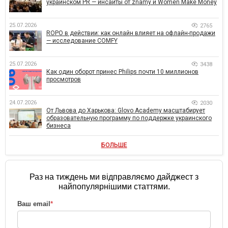
украинском PR — инсайты от znamy и Women Make Money
25.07.2026
2765
ROPO в действии: как онлайн влияет на офлайн-продажи
— исследование COMFY
25.07.2026
3438
Как один оборот принес Philips почти 10 миллионов
просмотров
24.07.2026
2030
От Львова до Харькова: Glovo Academy масштабирует
образовательную программу по поддержке украинского
бизнеса
БОЛЬШЕ
Раз на тиждень ми відправляємо дайджест з
найпопулярнішими статтями.
Ваш email
*