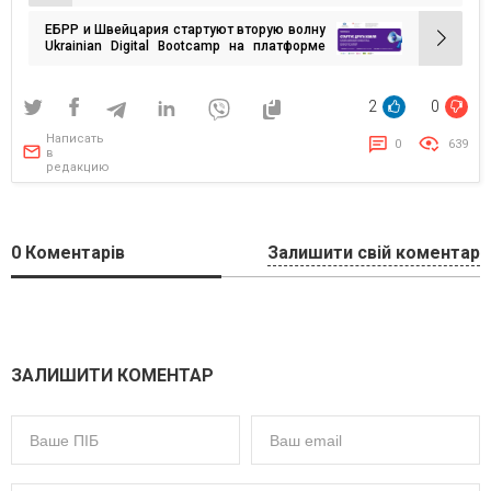
2026 в формате tech-кейнота
по
ЕБРР и Швейцария стартуют вторую волну
записям
Ukrainian Digital Bootcamp на платформе
Prometheus
2
0
Написать
0
639
в
редакцию
0
Коментарів
Залишити свій коментар
ЗАЛИШИТИ КОМЕНТАР