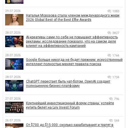
29.07.2026
1083
Наталья Морозова стала членом международного жюри
2026 Global Best of the Best Effie Awards
28.07.2026
3827
AI-креативы сами по себе не повышают эффективность
рекламы: исследование показало, что на самом деле
влияет на эффективность кампаний
28.07.2026
1744
Google больше никогда не будет прежним: искусственный
интеллект полностью меняет правила поиска
28.07.2026
1734
ChatGPT перестает быть чат-ботом. OpenAI создает
полноценную бизнес-платформу
27.07.2026
796
Крупнейший инвестиционный форум страны: успейте
купить билет на Lviv Invest Forum
26.07.2026
544
От $700 до $15 000: сколько зарабатывают и тратят в