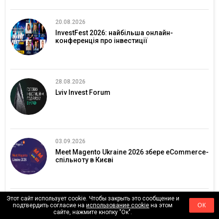
20.08.2026
InvestFest 2026: найбільша онлайн-
конференція про інвестиції
28.08.2026
Lviv Invest Forum
03.09.2026
Meet Magento Ukraine 2026 збере eCommerce-
спільноту в Києві
Этот сайт использует cookie. Чтобы закрыть это сообщение и
09.09.2026
подтвердить согласие на
использование cookie
на этом
ОК
AUTONOMY: EXPO
сайте, нажмите кнопку "Ок".