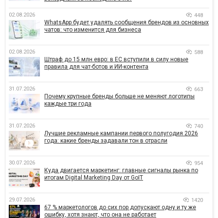
02.08.2026
448
WhatsApp будет удалять сообщения брендов из основных
чатов: что изменится для бизнеса
02.08.2026
588
Штраф до 15 млн евро: в ЕС вступили в силу новые
правила для чат-ботов и ИИ-контента
31.07.2026
663
Почему крупные бренды больше не меняют логотипы
каждые три года
31.07.2026
740
Лучшие рекламные кампании первого полугодия 2026
года: какие бренды задавали тон в отрасли
30.07.2026
954
Куда двигается маркетинг: главные сигналы рынка по
итогам Digital Marketing Day от GoIT
29.07.2026
1420
67 % маркетологов до сих пор допускают одну и ту же
ошибку, хотя знают, что она не работает