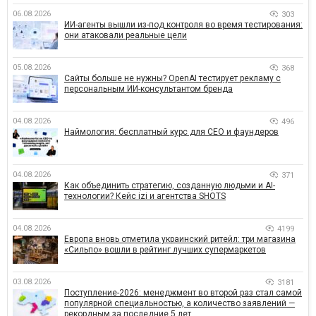
06.08.2026
303
ИИ-агенты вышли из-под контроля во время тестирования:
они атаковали реальные цели
05.08.2026
368
Сайты больше не нужны? OpenAI тестирует рекламу с
персональным ИИ-консультантом бренда
04.08.2026
496
Наймология: бесплатный курс для CEO и фаундеров
04.08.2026
371
Как объединить стратегию, созданную людьми и AI-
технологии? Кейс izi и агентства SHOTS
04.08.2026
4199
Европа вновь отметила украинский ритейл: три магазина
«Сильпо» вошли в рейтинг лучших супермаркетов
03.08.2026
3181
Поступление-2026: менеджмент во второй раз стал самой
популярной специальностью, а количество заявлений —
рекордным за последние 5 лет