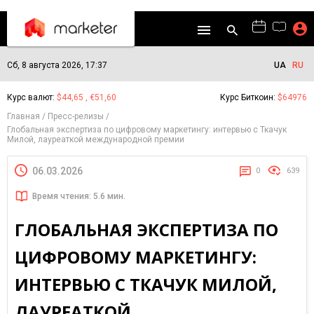
Сб, 8 августа 2026, 17:37
UA
RU
Курс валют:
$44,65 , €51,60
Курс Биткоин:
$64976
Главная
Пресс-релизы
Глобальная экспертиза по цифровому маркетингу: интервью с Ткачук
Милой, лауреаткой международной премии
06.03.2026
0
639
Время чтения: 5.6 мин.
ГЛОБАЛЬНАЯ ЭКСПЕРТИЗА ПО
ЦИФРОВОМУ МАРКЕТИНГУ:
ИНТЕРВЬЮ С ТКАЧУК МИЛОЙ,
ЛАУРЕАТКОЙ