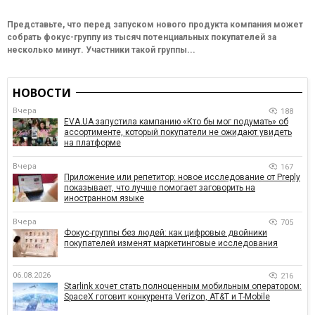
Представьте, что перед запуском нового продукта компания может
собрать фокус-группу из тысяч потенциальных покупателей за
несколько минут. Участники такой группы...
НОВОСТИ
Вчера
188
EVA.UA запустила кампанию «Кто бы мог подумать» об
ассортименте, который покупатели не ожидают увидеть
на платформе
Вчера
167
Приложение или репетитор: новое исследование от Preply
показывает, что лучше помогает заговорить на
иностранном языке
Вчера
705
Фокус-группы без людей: как цифровые двойники
покупателей изменят маркетинговые исследования
06.08.2026
216
Starlink хочет стать полноценным мобильным оператором:
SpaceX готовит конкурента Verizon, AT&T и T-Mobile