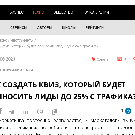
Г
БИЗНЕС
ТЕХНО
ОБЩЕСТВО
ТОЧКА ЗРЕНИЯ
А
СЕРВИСЫ
АВТОРЫ
ШКОЛЫ
РЕЙТИНГИ
ехно
Инструменты
ь квиз, который будет приносить лиды до 25% с трафика?
.08.2023
0
Советы
мя чтения: 8.1 мин.
 СОЗДАТЬ КВИЗ, КОТОРЫЙ БУДЕТ
ИНОСИТЬ ЛИДЫ ДО 25% С ТРАФИКА
1
аркетинга постоянно развивается, и маркетологи вын
ься за внимание потребителя на фоне роста его требов
ам и услугам. Быстрая реакция на изменения, операти