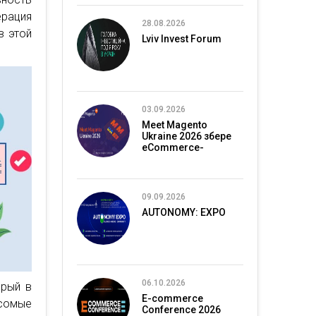
ерация
28.08.2026
в этой
Lviv Invest Forum
03.09.2026
Meet Magento
Ukraine 2026 збере
eCommerce-
спільноту в Києві
09.09.2026
AUTONOMY: EXPO
06.10.2026
орый в
E-commerce
есомые
Conference 2026