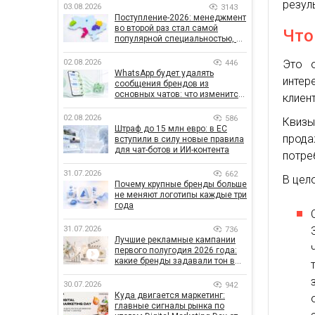
резул
03.08.2026
3143
Поступление-2026: менеджмент
во второй раз стал самой
Что
популярной специальностью, а
количество заявлений —
рекордным за последние 5 лет
Это о
02.08.2026
446
WhatsApp будет удалять
инте
сообщения брендов из
основных чатов: что изменится
клиен
для бизнеса
02.08.2026
586
Квизы
Штраф до 15 млн евро: в ЕС
прода
вступили в силу новые правила
для чат-ботов и ИИ-контента
потре
31.07.2026
662
В цел
Почему крупные бренды больше
не меняют логотипы каждые три
года
31.07.2026
736
Лучшие рекламные кампании
первого полугодия 2026 года:
какие бренды задавали тон в
отрасли
30.07.2026
942
Куда двигается маркетинг:
главные сигналы рынка по