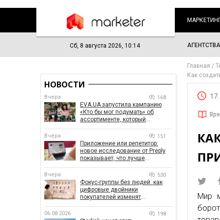
МАРКЕТИН
АГЕНТСТВ
Сб, 8 августа 2026, 10:14
Главная
Т
Как создат
НОВОСТИ
17
Вчера
168
EVA.UA запустила кампанию
«Кто бы мог подумать» об
Вре
ассортименте, который
покупатели не ожидают увидеть
КАК
на платформе
Вчера
151
Приложение или репетитор:
новое исследование от Preply
ПР
показывает, что лучше
помогает заговорить на
иностранном языке
Вчера
530
Фокус-группы без людей: как
цифровые двойники
Мир м
покупателей изменят
маркетинговые исследования
борот
06.08.2026
198
товар