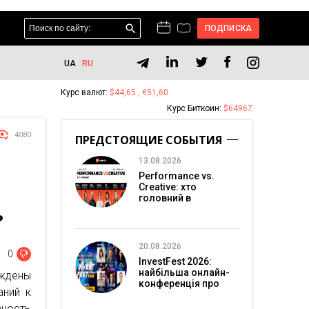
ПОДПИСКА
UA
RU
Курс валют:
$44,65 , €51,60
Курс Биткоин:
$64967
4080
ПРЕДСТОЯЩИЕ СОБЫТИЯ
13.08.2026
Performance vs.
Creative: хто
головний в
перформанс-
?
маркетингу?
20.08.2026
0
InvestFest 2026:
найбільша онлайн-
уждены
конференція про
аний к
інвестиції
вность