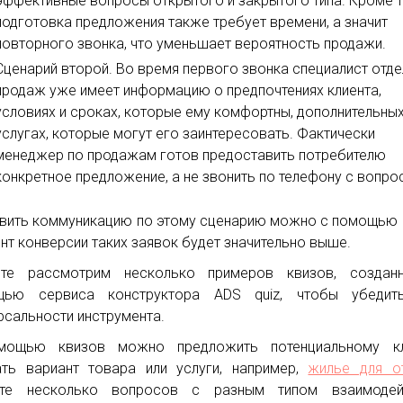
эффективные вопросы открытого и закрытого типа. Кроме т
подготовка предложения также требует времени, а значит
повторного звонка, что уменьшает вероятность продажи.
Сценарий второй. Во время первого звонка специалист отд
продаж уже имеет информацию о предпочтениях клиента,
условиях и сроках, которые ему комфортны, дополнительны
услугах, которые могут его заинтересовать. Фактически
менеджер по продажам готов предоставить потребителю
конкретное предложение, а не звонить по телефону с вопро
вить коммуникацию по этому сценарию можно с помощью 
нт конверсии таких заявок будет значительно выше.
йте рассмотрим несколько примеров квизов, создан
щью сервиса конструктора ADS quiz, чтобы убедит
рсальности инструмента.
мощью квизов можно предложить потенциальному кл
ть вариант товара или услуги, например,
жилье для о
йте несколько вопросов с разным типом взаимодейс