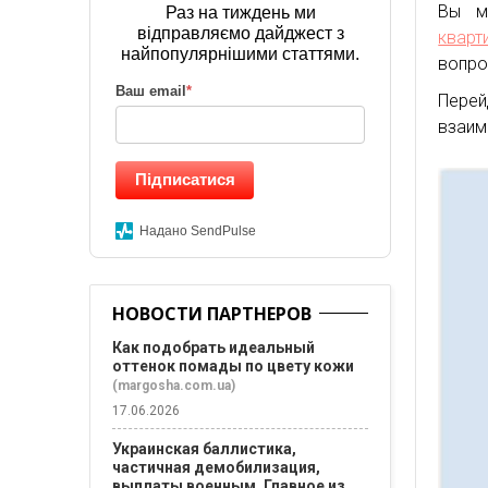
Вы м
Раз на тиждень ми
відправляємо дайджест з
кварт
найпопулярнішими статтями.
вопро
Ваш email
*
Перей
взаим
Підписатися
Надано SendPulse
НОВОСТИ ПАРТНЕРОВ
Как подобрать идеальный
оттенок помады по цвету кожи
(margosha.com.ua)
17.06.2026
Украинская баллистика,
частичная демобилизация,
выплаты военным. Главное из