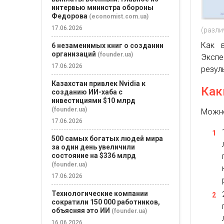
интервью министра обороны
Федорова
(economist.com.ua)
17.06.2026
(разли
Как 
6 незаменимых книг о создании
организаций
(founder.ua)
Экспе
17.06.2026
резул
Казахстан привлек Nvidia к
Как
созданию ИИ-хаба с
инвестициями $10 млрд
(founder.ua)
Можно
17.06.2026
500 самых богатых людей мира
за один день увеличили
состояние на $336 млрд
(founder.ua)
17.06.2026
Технологические компании
сократили 150 000 работников,
объясняя это ИИ
(founder.ua)
16.06.2026