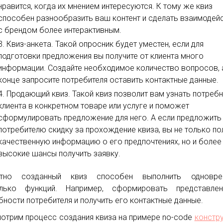
нравится, когда их мнением интересуются. К тому же квиз
способен разнообразить ваш контент и сделать взаимодей
с брендом более интерактивным.
Квиз-анкета. Такой опросник будет уместен, если для
подготовки предложения вы получите от клиента много
информации. Создайте необходимое количество вопросов, 
конце запросите потребителя оставить контактные данные.
Продающий квиз. Такой квиз позволит вам узнать потреб
клиента в конкретном товаре или услуге и поможет
сформулировать предложение для него. А если предложить
потребителю скидку за прохождение квиза, вы не только по
качественную информацию о его предпочтениях, но и более
высокие шансы получить заявку.
отно созданный квиз способен выполнить одновре
олько функций. Например, сформировать представле
бности потребителя и получить его контактные данные.
отрим процесс создания квиза на примере no-code
констр