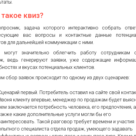
ьтаты.
 такое квиз?
просник, задача которого интерактивно собрать отве
ресующие вас вопросы и контактные данные потенциа
тов для дальнейшей коммуникации с ними.
 могут значительно облегчить работу сотрудникам о
ж, ведь генерируют заявки, уже содержащие информа
бностях и вкусах потенциальных клиентов.
ом сбор заявок происходит по одному из двух сценариев:
Сценарий первый. Потребитель оставил на сайте свой контак
Звоня клиенту впервые, менеджер по продажам будет выясн
чем заключается потребность человека, его предпочтения, 
также какие дополнительные услуги могли бы его
заинтересовать. Такой разговор требует времени и участия
опытного специалиста отдела продаж, умеющего задавать