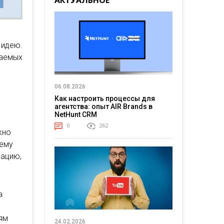
АКТУАЛЬНОЕ
идею.
аемых
06.08.2026
Как настроить процессы для
агентства: опыт AIR Brands в
NetHunt CRM
0
262
жно
 ему
мацию,
а
ям
24.02.2026