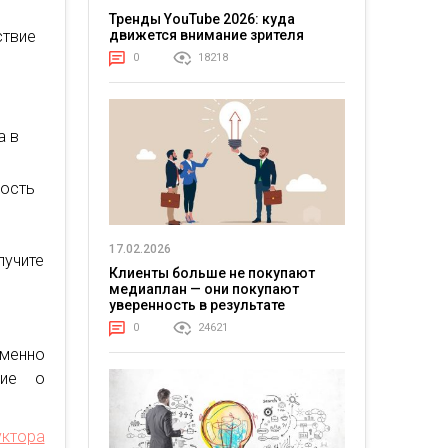
Тренды YouTube 2026: куда
ствие
движется внимание зрителя
0
18218
а в
ность
17.02.2026
лучите
Клиенты больше не покупают
медиаплан — они покупают
уверенность в результате
0
24621
менно
ние о
уктора