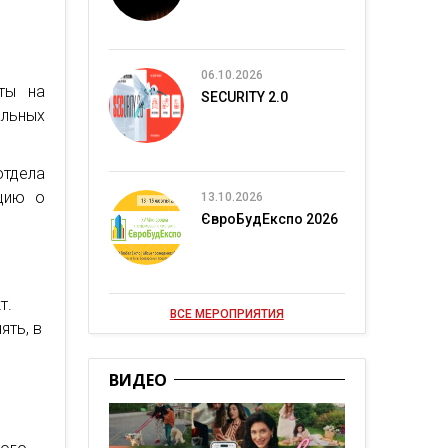
06.10.2026
ты на
SECURITY 2.0
льных
тдела
цию о
13.10.2026
ЄвроБудЕкспо 2026
т.
ВСЕ МЕРОПРИЯТИЯ
ять, в
а
ВИДЕО