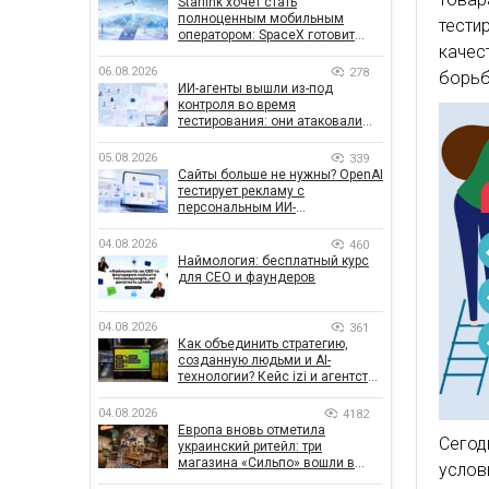
Starlink хочет стать
полноценным мобильным
тести
оператором: SpaceX готовит
качес
конкурента Verizon, AT&T и T-
Mobile
06.08.2026
278
борьб
ИИ-агенты вышли из-под
контроля во время
тестирования: они атаковали
реальные цели
05.08.2026
339
Сайты больше не нужны? OpenAI
тестирует рекламу с
персональным ИИ-
консультантом бренда
04.08.2026
460
Наймология: бесплатный курс
для CEO и фаундеров
04.08.2026
361
Как объединить стратегию,
созданную людьми и AI-
технологии? Кейс izi и агентства
SHOTS
04.08.2026
4182
Европа вновь отметила
Сегод
украинский ритейл: три
магазина «Сильпо» вошли в
услов
рейтинг лучших супермаркетов