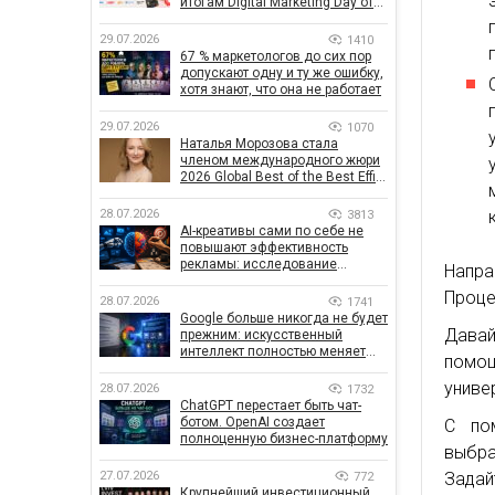
итогам Digital Marketing Day от
GoIT
29.07.2026
1410
67 % маркетологов до сих пор
допускают одну и ту же ошибку,
хотя знают, что она не работает
29.07.2026
1070
Наталья Морозова стала
членом международного жюри
2026 Global Best of the Best Effie
Awards
28.07.2026
3813
AI-креативы сами по себе не
повышают эффективность
рекламы: исследование
Напра
показало, что на самом деле
Проце
влияет на эффективность
28.07.2026
1741
кампаний
Google больше никогда не будет
Дава
прежним: искусственный
интеллект полностью меняет
помо
правила поиска
униве
28.07.2026
1732
ChatGPT перестает быть чат-
ботом. OpenAI создает
С по
полноценную бизнес-платформу
выбра
Зада
27.07.2026
772
Крупнейший инвестиционный