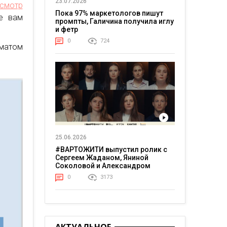
23.07.2026
смотр
Пока 97% маркетологов пишут
е вам
промпты, Галичина получила иглу
и фетр
0
724
рматом
25.06.2026
#ВАРТОЖИТИ выпустил ролик с
Сергеем Жаданом, Яниной
Соколовой и Александром
Тереном о жизни в постоянном
0
3173
напряжении