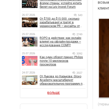
возьм
форум страны: успейте купить
билет на Lviv Invest Forum
клиент
26.07.2026
543
От $700 до $15 000: сколько
зарабатывают и тратят в
украинском PR — инсайты от
znamy и Women Make Money
25.07.2026
2749
ROPO в действии: как онлайн
влияет на офлайн-продажи —
исследование COMFY
25.07.2026
3392
Как один оборот принес Philips
почти 10 миллионов
просмотров
24.07.2026
2027
От Львова до Харькова: Glovo
Academy масштабирует
образовательную программу по
поддержке украинского
бизнеса
БОЛЬШЕ
(первы