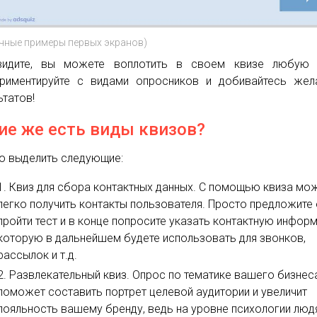
чные примеры первых экранов)
видите, вы можете воплотить в своем квизе любую 
риментируйте с видами опросников и добивайтесь жел
ьтатов!
ие же есть виды квизов?
 выделить следующие:
Квиз для сбора контактных данных. С помощью квиза мо
легко получить контакты пользователя. Просто предложите
пройти тест и в конце попросите указать контактную инфор
которую в дальнейшем будете использовать для звонков,
рассылок и т.д.
Развлекательный квиз. Опрос по тематике вашего бизнес
поможет составить портрет целевой аудитории и увеличит
лояльность вашему бренду, ведь на уровне психологии люд