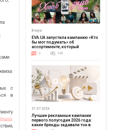
ого,
ела
Вчера
х
EVA.UA запустила кампанию «Кто
бы мог подумать» об
ассортименте, который
покупатели не ожидают увидеть
0
168
на платформе
сами.
квиза.
ных с
ься в
31.07.2026
иенту
Лучшие рекламные кампании
тдыха
.
первого полугодия 2026 года:
какие бренды задавали тон в
твия,
отрасли