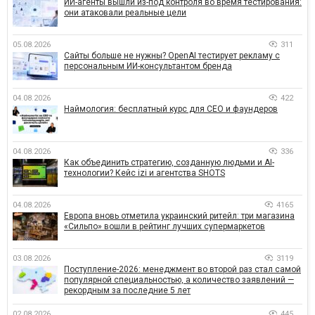
ИИ-агенты вышли из-под контроля во время тестирования:
они атаковали реальные цели
05.08.2026
311
Сайты больше не нужны? OpenAI тестирует рекламу с
персональным ИИ-консультантом бренда
04.08.2026
422
Наймология: бесплатный курс для CEO и фаундеров
04.08.2026
336
Как объединить стратегию, созданную людьми и AI-
технологии? Кейс izi и агентства SHOTS
04.08.2026
4165
Европа вновь отметила украинский ритейл: три магазина
«Сильпо» вошли в рейтинг лучших супермаркетов
03.08.2026
3119
Поступление-2026: менеджмент во второй раз стал самой
популярной специальностью, а количество заявлений —
рекордным за последние 5 лет
02.08.2026
445