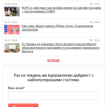
25.07.2026
2732
ROPO в действии: как онлайн влияет на офлайн-продажи
— исследование COMFY
25.07.2026
3346
Как один оборот принес Philips почти 10 миллионов
просмотров
24.07.2026
2023
От Львова до Харькова: Glovo Academy масштабирует
образовательную программу по поддержке украинского
бизнеса
БОЛЬШЕ
Раз на тиждень ми відправляємо дайджест з
найпопулярнішими статтями.
Ваш email
*