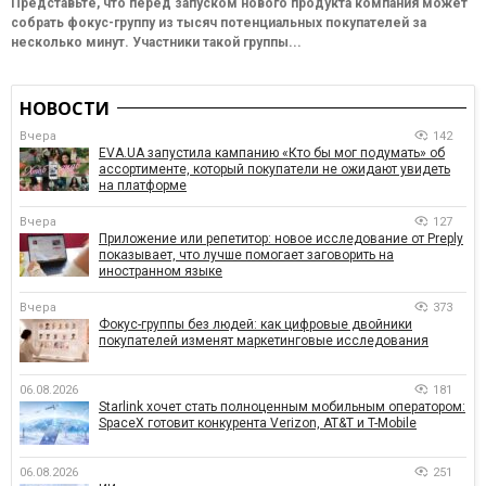
Представьте, что перед запуском нового продукта компания может
собрать фокус-группу из тысяч потенциальных покупателей за
несколько минут. Участники такой группы...
НОВОСТИ
Вчера
142
EVA.UA запустила кампанию «Кто бы мог подумать» об
ассортименте, который покупатели не ожидают увидеть
на платформе
Вчера
127
Приложение или репетитор: новое исследование от Preply
показывает, что лучше помогает заговорить на
иностранном языке
Вчера
373
Фокус-группы без людей: как цифровые двойники
покупателей изменят маркетинговые исследования
06.08.2026
181
Starlink хочет стать полноценным мобильным оператором:
SpaceX готовит конкурента Verizon, AT&T и T-Mobile
06.08.2026
251