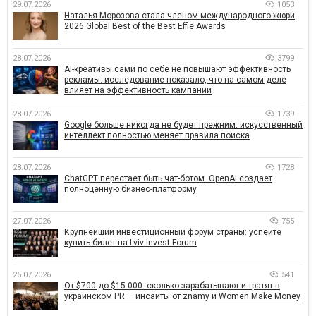
29.07.2026
1053
Наталья Морозова стала членом международного жюри
2026 Global Best of the Best Effie Awards
28.07.2026
3799
AI-креативы сами по себе не повышают эффективность
рекламы: исследование показало, что на самом деле
влияет на эффективность кампаний
28.07.2026
1739
Google больше никогда не будет прежним: искусственный
интеллект полностью меняет правила поиска
28.07.2026
1728
ChatGPT перестает быть чат-ботом. OpenAI создает
полноценную бизнес-платформу
27.07.2026
755
Крупнейший инвестиционный форум страны: успейте
купить билет на Lviv Invest Forum
26.07.2026
541
От $700 до $15 000: сколько зарабатывают и тратят в
украинском PR — инсайты от znamy и Women Make Money