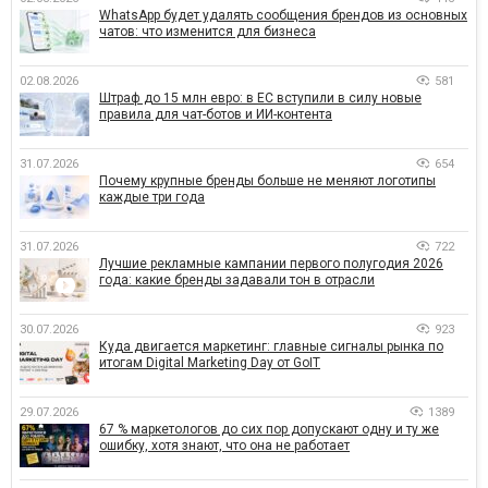
WhatsApp будет удалять сообщения брендов из основных
чатов: что изменится для бизнеса
02.08.2026
581
Штраф до 15 млн евро: в ЕС вступили в силу новые
правила для чат-ботов и ИИ-контента
31.07.2026
654
Почему крупные бренды больше не меняют логотипы
каждые три года
31.07.2026
722
Лучшие рекламные кампании первого полугодия 2026
года: какие бренды задавали тон в отрасли
30.07.2026
923
Куда двигается маркетинг: главные сигналы рынка по
итогам Digital Marketing Day от GoIT
29.07.2026
1389
67 % маркетологов до сих пор допускают одну и ту же
ошибку, хотя знают, что она не работает