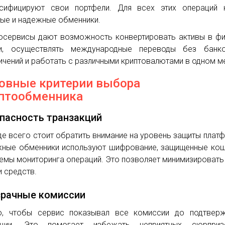
сифицируют свои портфели. Для всех этих операций 
ые и надежные обменники.
осервисы дают возможность конвертировать активы в ф
ги, осуществлять международные переводы без банко
ичений и работать с различными криптовалютами в одном м
овные критерии выбора
птообменника
пасность транзакций
е всего стоит обратить внимание на уровень защиты плат
ные обменники используют шифрование, защищенные ко
темы мониторинга операций. Это позволяет минимизировать
и средств.
рачные комиссии
, чтобы сервис показывал все комиссии до подтверж
ации. Это помогает избежать неприятных сюрпри