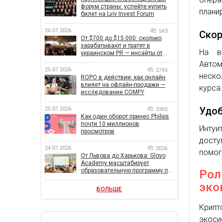
форум страны: успейте купить
плани
билет на Lviv Invest Forum
26.07.2026
543
Скор
От $700 до $15 000: сколько
зарабатывают и тратят в
На в
украинском PR — инсайты от
znamy и Women Make Money
Авто
25.07.2026
2745
неско
ROPO в действии: как онлайн
влияет на офлайн-продажи —
курса
исследование COMFY
Удоб
25.07.2026
3365
Как один оборот принес Philips
почти 10 миллионов
Интуи
просмотров
досту
24.07.2026
2026
помог
От Львова до Харькова: Glovo
Academy масштабирует
образовательную программу по
Рол
поддержке украинского
эко
бизнеса
БОЛЬШЕ
Крип
экос