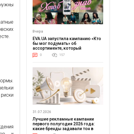
нужны
иатные
вских
Вчера
есте.
EVA.UA запустила кампанию «Кто
бы мог подумать» об
ассортименте, который
покупатели не ожидают увидеть
0
157
на платформе
формы.
шельки
 риски
31.07.2026
Лучшие рекламные кампании
первого полугодия 2026 года:
дения
какие бренды задавали тон в
зов и
отрасли