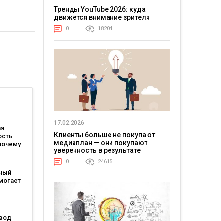
Тренды YouTube 2026: куда
движется внимание зрителя
0
18204
17.02.2026
ая
Клиенты больше не покупают
ость
медиаплан — они покупают
почему
уверенность в результате
0
24615
зный
могает
ые
и
звод