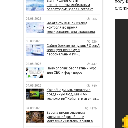
Starlink хочет стать
получ
полноценным мобильным
сложн
оператором: SpaceX готовит
конкурента Verizon, AT&T и T-
Mobile
06.08.2026
266
ИИ-агенты вышли из-под
контроля во время
тестирования: они атаковали
реальные цели
05.08.2026
326
Сайты больше не нужны? OpenAI
тестирует рекламу с
персональным ИИ-
консультантом бренда
04.08.2026
447
Наймология: бесплатный курс
для CEO и фаундеров
04.08.2026
349
Как объединить стратегию,
созданную людьми и AI-
технологии? Кейс izi и агентства
SHOTS
04.08.2026
4176
Европа вновь отметила
украинский ритейл: три
магазина «Сильпо» вошли в
рейтинг лучших супермаркетов