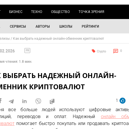
Г
БИЗНЕС
ТЕХНО
ОБЩЕСТВО
ТОЧКА ЗРЕНИЯ
А
СЕРВИСЫ
АВТОРЫ
ШКОЛЫ
РЕЙТИНГИ
елизы
Как выбрать надежный онлайн-обменник криптовалют
.02.2026
PR
0
Crypto
мя чтения: 1.8 мин.
К ВЫБРАТЬ НАДЕЖНЫЙ ОНЛАЙН-
МЕННИК КРИПТОВАЛЮТ
1
дня все больше людей используют цифровые актив
стиций, переводов и оплат. Надежный
онлайн обм
овалют
помогает быстро покупать или продавать криптоа