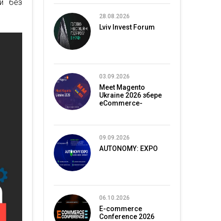
ии без
28.08.2026
Lviv Invest Forum
03.09.2026
Meet Magento
Ukraine 2026 збере
eCommerce-
спільноту в Києві
09.09.2026
AUTONOMY: EXPO
06.10.2026
E-commerce
Conference 2026