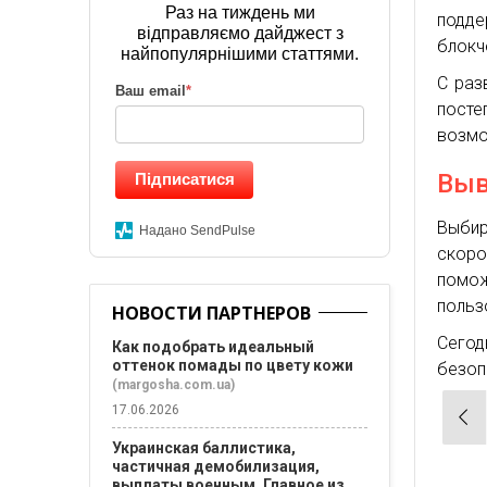
Раз на тиждень ми
подде
відправляємо дайджест з
блокч
найпопулярнішими статтями.
С раз
Ваш email
*
пост
возмо
Вы
Підписатися
Выбир
Надано SendPulse
скор
помо
польз
НОВОСТИ ПАРТНЕРОВ
Сегод
Как подобрать идеальный
оттенок помады по цвету кожи
безоп
(margosha.com.ua)
Нав
17.06.2026
по
Украинская баллистика,
частичная демобилизация,
зап
выплаты военным. Главное из