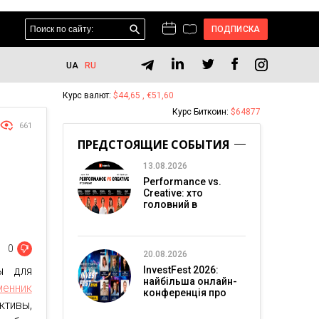
ПОДПИСКА
UA
RU
Курс валют:
$44,65 , €51,60
Курс Биткоин:
$64877
661
ПРЕДСТОЯЩИЕ СОБЫТИЯ
13.08.2026
Performance vs.
Creative: хто
головний в
перформанс-
маркетингу?
0
20.08.2026
ы для
InvestFest 2026:
найбільша онлайн-
енник
конференція про
ктивы,
інвестиції