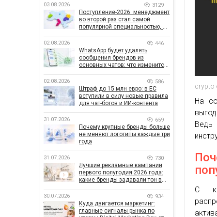
03.08.2026
3129
Поступление-2026: менеджмент
во второй раз стал самой
популярной специальностью, а
количество заявлений —
рекордным за последние 5 лет
02.08.2026
446
WhatsApp будет удалять
сообщения брендов из
основных чатов: что изменится
для бизнеса
02.08.2026
586
crypto
Штраф до 15 млн евро: в ЕС
вступили в силу новые правила
На со
для чат-ботов и ИИ-контента
выгод
31.07.2026
659
Ведь 
Почему крупные бренды больше
не меняют логотипы каждые три
инстр
года
Поч
31.07.2026
730
Лучшие рекламные кампании
поп
первого полугодия 2026 года:
какие бренды задавали тон в
отрасли
С ка
30.07.2026
934
расп
Куда двигается маркетинг:
главные сигналы рынка по
акти