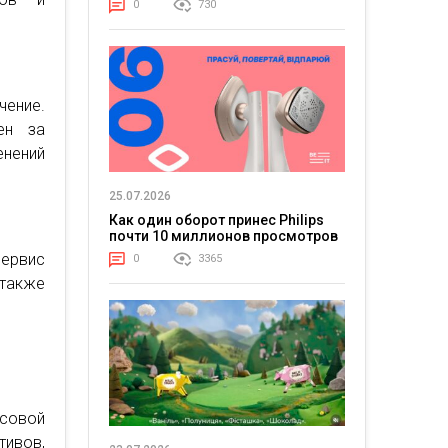
0
730
ение.
ен за
енений
25.07.2026
Как один оборот принес Philips
почти 10 миллионов просмотров
сервис
0
3365
также
совой
ивов,