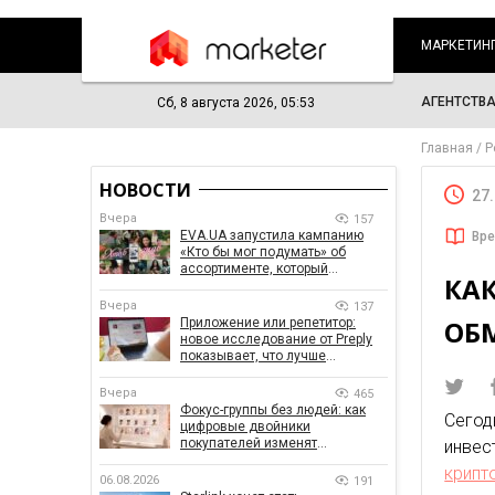
МАРКЕТИН
АГЕНТСТВ
Сб, 8 августа 2026, 05:53
Главная
Р
НОВОСТИ
27
Вчера
157
EVA.UA запустила кампанию
Вре
«Кто бы мог подумать» об
ассортименте, который
КА
покупатели не ожидают увидеть
на платформе
Вчера
137
ОБ
Приложение или репетитор:
новое исследование от Preply
показывает, что лучше
помогает заговорить на
иностранном языке
Вчера
465
Фокус-группы без людей: как
Сего
цифровые двойники
покупателей изменят
инве
маркетинговые исследования
крипт
06.08.2026
191