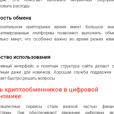
ровать расходы.
ость обмена
олатильном крипторынке время имеет большое знач
матизированные платформы позволяют выполнять обм
лько минут, что особенно важно во время резких изм
.
ство использования
тивный интерфейс и понятная структура сайта делают 
пным даже для новичков. Хорошая служба поддержки 
ает быстро решать вопросы.
ь криптообменников в цифровой
номике
товалютные сервисы стали важной частью финан
истемы. Они обеспечивают движение цифровых акт