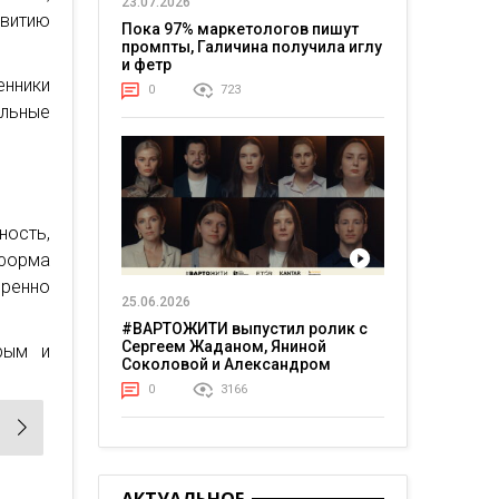
23.07.2026
витию
Пока 97% маркетологов пишут
промпты, Галичина получила иглу
и фетр
енники
0
723
льные
ность,
форма
ренно
25.06.2026
#ВАРТОЖИТИ выпустил ролик с
Сергеем Жаданом, Яниной
рым и
Соколовой и Александром
Тереном о жизни в постоянном
0
3166
напряжении