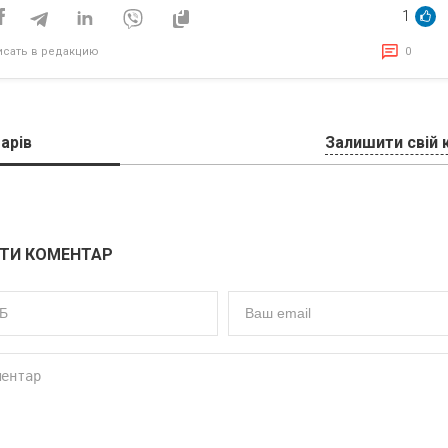
1
исать в редакцию
0
арів
Залишити свій 
ТИ КОМЕНТАР