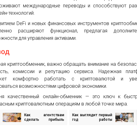
рживают международные переводы и способствуют раз
ейн-технологий.
витием DeFi и новых финансовых инструментов криптообм
епенно расширяют функционал, предлагая дополните
жности для управления активами.
вод
ая криптообменник, важно обращать внимание на безопас
ость, комиссии и репутацию сервиса. Надежная плат
жет комфортно работать с криптовалютой и уве
оваться возможностями цифровой экономики.
ня качественный онлайн-обменник — это ключ к быст
асным криптовалютным операциям в любой точке мира.
Как агентствам
Как выглядит первый
игация
сделать прибыль
год работы
предсказуемой и при
маркетолога после
чем здесь CRM?
обучения
исям