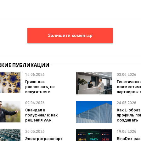
Залишити коментар
ЖИЕ ПУБЛИКАЦИИ
15.06.2026
03.06.2026
Грипп: как
Генетическ
распознать, не
совместим
испугаться и
партнеров: 
побороть болезнь
это важно
проверить
02.06.2026
24.05.2026
Скандал в
Как L-обра
полуфинале: как
профиль по
решения VAR
создавать
влияют на судьбу
долговечн
Лиги Европы
конструкци
20.05.2026
19.05.2026
Электротранспорт
BinoDex ра