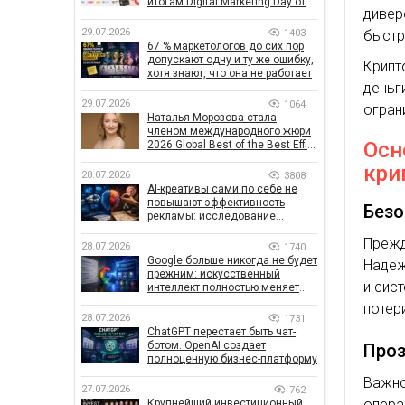
итогам Digital Marketing Day от
дивер
GoIT
29.07.2026
1403
быстр
67 % маркетологов до сих пор
допускают одну и ту же ошибку,
Крипт
хотя знают, что она не работает
день
29.07.2026
1064
огран
Наталья Морозова стала
членом международного жюри
Осн
2026 Global Best of the Best Effie
Awards
кри
28.07.2026
3808
AI-креативы сами по себе не
повышают эффективность
Безо
рекламы: исследование
показало, что на самом деле
Прежд
влияет на эффективность
28.07.2026
1740
кампаний
Google больше никогда не будет
Надеж
прежним: искусственный
и сис
интеллект полностью меняет
правила поиска
потер
28.07.2026
1731
ChatGPT перестает быть чат-
ботом. OpenAI создает
Проз
полноценную бизнес-платформу
Важно
27.07.2026
762
опер
Крупнейший инвестиционный