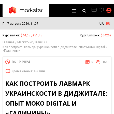
Пт, 7 августа 2026, 11:07
UA
RU
Курс валют:
$44,65 , €51,45
Курс Биткоин:
$64269
Главная
Маркетинг
Кейсы
Как построить лавмарк украинскости в диджитале: опыт MOKO Digital и
«Галичины»
06.12.2024
0
1681
Время чтения: 4.5 мин.
КАК ПОСТРОИТЬ ЛАВМАРК
УКРАИНСКОСТИ В ДИДЖИТАЛЕ:
ОПЫТ MOKO DIGITAL И
«ГАЛИЧИНЫ»