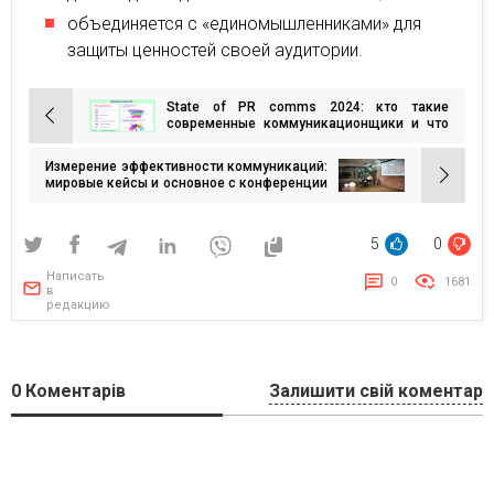
объединяется с «единомышленниками» для
защиты ценностей своей аудитории.
State of PR comms 2024: кто такие
Навигация
современные коммуникационщики и что
их беспокоит?
по
Измерение эффективности коммуникаций:
записям
мировые кейсы и основное с конференции
PRWeek Measurement
5
0
Написать
0
1681
в
редакцию
0
Коментарів
Залишити свій коментар