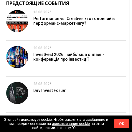
ПРЕДСТОЯЩИЕ СОБЫТИЯ
13.08.2026
Performance vs. Creative: хто головний в
перформанс-маркетингу?
20.08.2026
InvestFest 2026: найбільша онлайн-
конференція про інвестиції
28.08.2026
Lviv Invest Forum
Этот сайт использует cookie. Чтобы закрыть это сообщение и
03.09.2026
подтвердить согласие на
использование cookie
на этом
ОК
Meet Magento Ukraine 2026 збере eCommerce-
сайте, нажмите кнопку "Ок".
спільноту в Києві