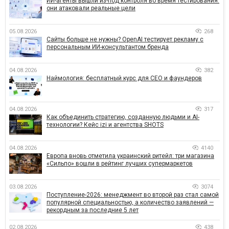
ИИ-агенты вышли из-под контроля во время тестирования:
они атаковали реальные цели
05.08.2026
268
Сайты больше не нужны? OpenAI тестирует рекламу с
персональным ИИ-консультантом бренда
04.08.2026
382
Наймология: бесплатный курс для CEO и фаундеров
04.08.2026
317
Как объединить стратегию, созданную людьми и AI-
технологии? Кейс izi и агентства SHOTS
04.08.2026
4140
Европа вновь отметила украинский ритейл: три магазина
«Сильпо» вошли в рейтинг лучших супермаркетов
03.08.2026
3074
Поступление-2026: менеджмент во второй раз стал самой
популярной специальностью, а количество заявлений —
рекордным за последние 5 лет
02.08.2026
438