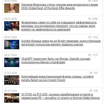
29.07.2026
1035
Наталья Морозова стала членом международного жюри
2026 Global Best of the Best Effie Awards
28.07.2026
3780
AI-креативы сами по себе не повышают эффективность
рекламы: исследование показало, что на самом деле
влияет на эффективность кампаний
28.07.2026
1732
Google больше никогда не будет прежним: искусственный
интеллект полностью меняет правила поиска
28.07.2026
1727
ChatGPT перестает быть чат-ботом. OpenAI создает
полноценную бизнес-платформу
27.07.2026
737
Крупнейший инвестиционный форум страны: успейте
купить билет на Lviv Invest Forum
26.07.2026
538
От $700 до $15 000: сколько зарабатывают и тратят в
украинском PR — инсайты от znamy и Women Make Money