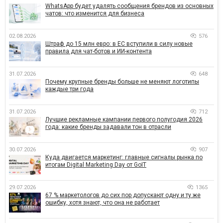
WhatsApp будет удалять сообщения брендов из основных
чатов: что изменится для бизнеса
02.08.2026
576
Штраф до 15 млн евро: в ЕС вступили в силу новые
правила для чат-ботов и ИИ-контента
31.07.2026
648
Почему крупные бренды больше не меняют логотипы
каждые три года
31.07.2026
712
Лучшие рекламные кампании первого полугодия 2026
года: какие бренды задавали тон в отрасли
30.07.2026
907
Куда двигается маркетинг: главные сигналы рынка по
итогам Digital Marketing Day от GoIT
29.07.2026
1365
67 % маркетологов до сих пор допускают одну и ту же
ошибку, хотя знают, что она не работает