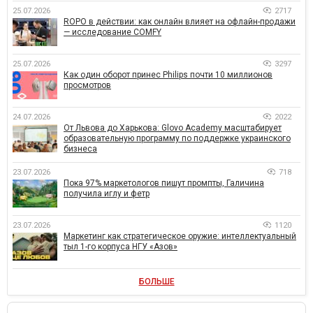
25.07.2026
2717
ROPO в действии: как онлайн влияет на офлайн-продажи
— исследование COMFY
25.07.2026
3297
Как один оборот принес Philips почти 10 миллионов
просмотров
24.07.2026
2022
От Львова до Харькова: Glovo Academy масштабирует
образовательную программу по поддержке украинского
бизнеса
23.07.2026
718
Пока 97% маркетологов пишут промпты, Галичина
получила иглу и фетр
23.07.2026
1120
Маркетинг как стратегическое оружие: интеллектуальный
тыл 1-го корпуса НГУ «Азов»
БОЛЬШЕ