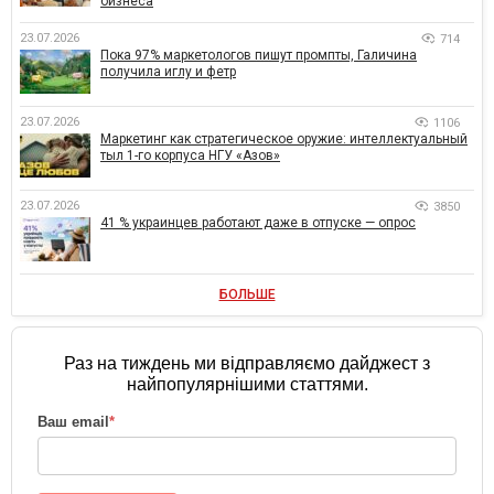
бизнеса
23.07.2026
714
Пока 97% маркетологов пишут промпты, Галичина
получила иглу и фетр
23.07.2026
1106
Маркетинг как стратегическое оружие: интеллектуальный
тыл 1-го корпуса НГУ «Азов»
23.07.2026
3850
41 % украинцев работают даже в отпуске — опрос
БОЛЬШЕ
Раз на тиждень ми відправляємо дайджест з
найпопулярнішими статтями.
Ваш email
*