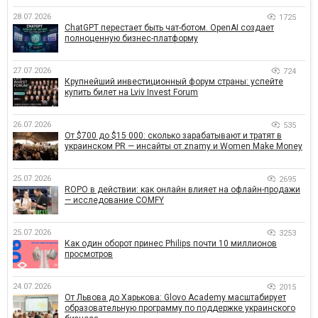
28.07.2026
1725
ChatGPT перестает быть чат-ботом. OpenAI создает
полноценную бизнес-платформу
27.07.2026
724
Крупнейший инвестиционный форум страны: успейте
купить билет на Lviv Invest Forum
26.07.2026
535
От $700 до $15 000: сколько зарабатывают и тратят в
украинском PR — инсайты от znamy и Women Make Money
25.07.2026
2695
ROPO в действии: как онлайн влияет на офлайн-продажи
— исследование COMFY
25.07.2026
3253
Как один оборот принес Philips почти 10 миллионов
просмотров
24.07.2026
2015
От Львова до Харькова: Glovo Academy масштабирует
образовательную программу по поддержке украинского