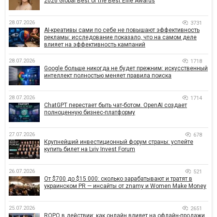
2026 Global Best of the Best Effie Awards
28.07.2026
3731
AI-креативы сами по себе не повышают эффективность
рекламы: исследование показало, что на самом деле
влияет на эффективность кампаний
28.07.2026
1718
Google больше никогда не будет прежним: искусственный
интеллект полностью меняет правила поиска
28.07.2026
1714
ChatGPT перестает быть чат-ботом. OpenAI создает
полноценную бизнес-платформу
27.07.2026
678
Крупнейший инвестиционный форум страны: успейте
купить билет на Lviv Invest Forum
26.07.2026
521
От $700 до $15 000: сколько зарабатывают и тратят в
украинском PR — инсайты от znamy и Women Make Money
25.07.2026
2651
ROPO в действии: как онлайн влияет на офлайн-продажи