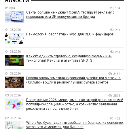
НОВОСТИ
Вчера
154
Сайты больше не нужны? OpenAI тестирует рекламу с
персональным ИИ-консультантом бренда
04.08.2026
281
Наймология: бесплатный курс для CEO и фаундеров
04.08.2026
244
Как объединить стратегию, созданную людьми и AI-
технологии? Кейс izi и агентства SHOTS
04.08.2026
3452
Европа вновь отметила украинский ритейл: три магазина
«Сильпо» вошли в рейтинг лучших супермаркетов
03.08.2026
2895
Поступление-2026: менеджмент во второй раз стал самой
популярной специальностью, а количество заявлений —
рекордным за последние 5 лет
02.08.2026
422
WhatsApp будет удалять сообщения брендов из основных
чатов: что изменится для бизнеса