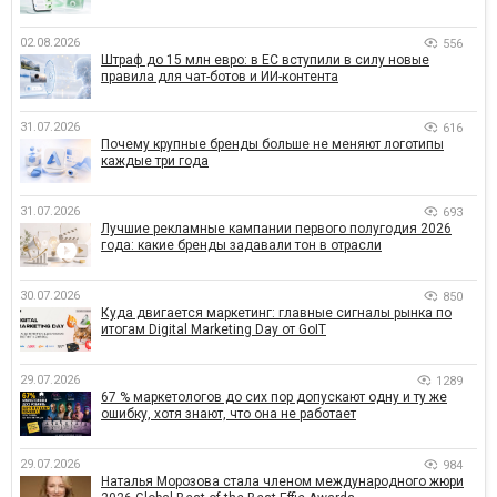
02.08.2026
556
Штраф до 15 млн евро: в ЕС вступили в силу новые
правила для чат-ботов и ИИ-контента
31.07.2026
616
Почему крупные бренды больше не меняют логотипы
каждые три года
31.07.2026
693
Лучшие рекламные кампании первого полугодия 2026
года: какие бренды задавали тон в отрасли
30.07.2026
850
Куда двигается маркетинг: главные сигналы рынка по
итогам Digital Marketing Day от GoIT
29.07.2026
1289
67 % маркетологов до сих пор допускают одну и ту же
ошибку, хотя знают, что она не работает
29.07.2026
984
Наталья Морозова стала членом международного жюри