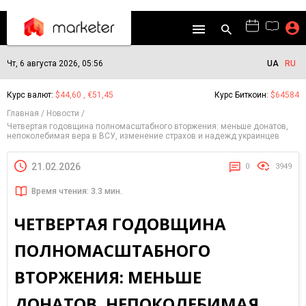
Чт, 6 августа 2026, 05:56
UA
RU
Курс валют:
$44,60 , €51,45
Курс Биткоин:
$64584
Главная
Новости
Четвертая годовщина полномасштабного вторжения: меньше донатов,
непоколебимая вера в ВСУ, изменение страхов и надежд украинцев
21.02.2026
0
3949
Время чтения: 3.3 мин.
ЧЕТВЕРТАЯ ГОДОВЩИНА
ПОЛНОМАСШТАБНОГО
ВТОРЖЕНИЯ: МЕНЬШЕ
ДОНАТОВ, НЕПОКОЛЕБИМАЯ