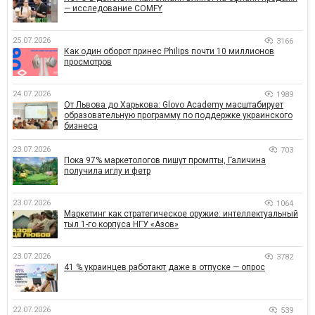
— исследование COMFY
25.07.2026
3166
Как один оборот принес Philips почти 10 миллионов
просмотров
24.07.2026
1989
От Львова до Харькова: Glovo Academy масштабирует
образовательную программу по поддержке украинского
бизнеса
23.07.2026
703
Пока 97% маркетологов пишут промпты, Галичина
получила иглу и фетр
23.07.2026
1064
Маркетинг как стратегическое оружие: интеллектуальный
тыл 1-го корпуса НГУ «Азов»
23.07.2026
3782
41 % украинцев работают даже в отпуске — опрос
22.07.2026
539