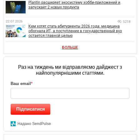
PlantIn расширяет экосистему хобби-приложений и
запускает 2 новых продукта
22.07.2026
5218
Кем хотят стать абитуриенты 2026 года: медицина
обогнала ИТ, а поступление в государственный вуз
остается главной целью
БОЛЬШЕ
Раз на тиждень ми відправляємо дайджест з
найпопулярнішими статтями.
Ваш email
*
Підписатися
Надано SendPulse