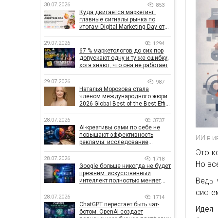
30.07.2026
853
Куда двигается маркетинг:
главные сигналы рынка по
итогам Digital Marketing Day от
GoIT
29.07.2026
1294
67 % маркетологов до сих пор
допускают одну и ту же ошибку,
хотя знают, что она не работает
29.07.2026
987
Наталья Морозова стала
членом международного жюри
2026 Global Best of the Best Effie
Awards
28.07.2026
3737
AI-креативы сами по себе не
повышают эффективность
ИИ в и
рекламы: исследование
показало, что на самом деле
Это к
влияет на эффективность
28.07.2026
1718
Но вс
кампаний
Google больше никогда не будет
прежним: искусственный
Ведь 
интеллект полностью меняет
правила поиска
систе
28.07.2026
1714
ChatGPT перестает быть чат-
Идея
ботом. OpenAI создает