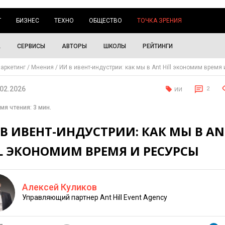
Г
БИЗНЕС
ТЕХНО
ОБЩЕСТВО
ТОЧКА ЗРЕНИЯ
А
СЕРВИСЫ
АВТОРЫ
ШКОЛЫ
РЕЙТИНГИ
аркетинг
Мнения
ИИ в ивент-индустрии: как мы в Ant Hill экономим время
.02.2026
2
ИИ
мя чтения: 3 мин.
В ИВЕНТ-ИНДУСТРИИ: КАК МЫ В AN
LL ЭКОНОМИМ ВРЕМЯ И РЕСУРСЫ
Алексей Куликов
Управляющий партнер Ant Hill Event Agency