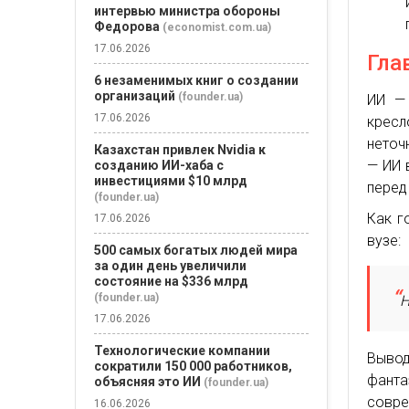
интервью министра обороны
Федорова
(economist.com.ua)
17.06.2026
Гла
6 незаменимых книг о создании
организаций
(founder.ua)
ИИ — 
17.06.2026
крес
неточ
Казахстан привлек Nvidia к
— ИИ 
созданию ИИ-хаба с
инвестициями $10 млрд
перед
(founder.ua)
Как г
17.06.2026
вузе:
500 самых богатых людей мира
за один день увеличили
состояние на $336 млрд
(founder.ua)
Н
17.06.2026
Технологические компании
Выво
сократили 150 000 работников,
фант
объясняя это ИИ
(founder.ua)
совр
16.06.2026