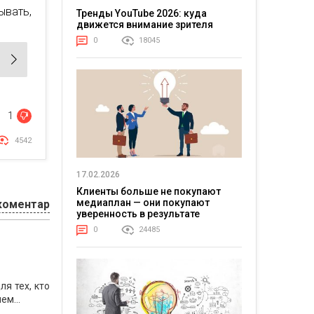
вать,
Тренды YouTube 2026: куда
движется внимание зрителя
0
18045
1
4542
17.02.2026
Клиенты больше не покупают
медиаплан — они покупают
коментар
уверенность в результате
0
24485
ля тех, кто
ем...