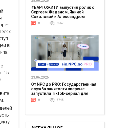
25.06.2026
#ВАРТОЖИТИ выпустил ролик с
ый
Сергеем Жаданом, Яниной
Соколовой и Александром
я,
Тереном о жизни в постоянном
0
3057
оре-
напряжении
делях.
ступ
деи в
ипа:
 с
по 15
23.06.2026
е
От NPC до PRO: Государственная
служба занятости впервые
авите
запустила TikTok-сериал для
молодежи
м.
0
3745
оделей
 есть
дукту