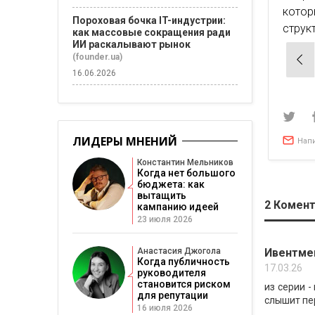
котор
Пороховая бочка IT-индустрии:
струк
как массовые сокращения ради
ИИ раскалывают рынок
Нав
(founder.ua)
по
16.06.2026
зап
ЛИДЕРЫ МНЕНИЙ
Нап
Константин Мельников
Когда нет большого
бюджета: как
вытащить
2
Комент
кампанию идеей
23 июля 2026
Ивентме
Анастасия Джогола
Когда публичность
17.03.26
руководителя
становится риском
из серии -
для репутации
слышит пер
16 июля 2026