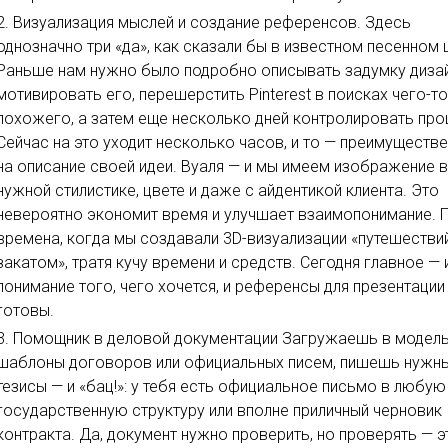
Визуализация мыслей и создание референсов. Здесь
однозначно три «да», как сказали бы в известном песенном 
Раньше нам нужно было подробно описывать задумку дизай
мотивировать его, перешерстить Pinterest в поисках чего-т
похожего, а затем еще несколько дней контролировать про
Сейчас на это уходит несколько часов, и то — преимуществ
на описание своей идеи. Вуаля — и мы имеем изображение 
нужной стилистике, цвете и даже с айдентикой клиента. Это
невероятно экономит время и улучшает взаимопонимание.
времена, когда мы создавали 3D-визуализации «путешестви
закатом», тратя кучу времени и средств. Сегодня главное —
понимание того, чего хочется, и референсы для презентации
готовы.
Помощник в деловой документации Загружаешь в модел
шаблоны договоров или официальных писем, пишешь нужн
тезисы — и «бац!»: у тебя есть официальное письмо в любую
государственную структуру или вполне приличный черновик
контракта. Да, документ нужно проверить, но проверять — э