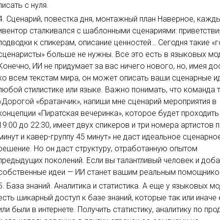
писать с нуля.
Сценарий, повестка дня, монтажный план Наверное, кажд
ивентор сталкивался с шаблонными сценариями: приветстви
подводки к спикерам, описание ценностей… Сегодня такие «г
сценаристы» больше не нужны. Все это есть в языковых мо
Конечно, ИИ не придумает за вас ничего нового, но, имея до
ко всем текстам мира, он может описать ваши сценарные и
любой стилистике или языке. Важно понимать, что команда т
«Дорогой «братанчик», напиши мне сценарий мероприятия в
концепции «Пиратская вечеринка», которое будет проходить
19:00 до 22:30, имеет двух спикеров и три номера артистов 
минут и кавер-группу 45 минут» не даст идеальное сценарно
решение. Но он даст структуру, отработанную опытом
предыдущих поколений. Если вы талантливый человек и доб
собственные идеи — ИИ станет вашим реальным помощнико
База знаний. Аналитика и статистика. А еще у языковых м
есть шикарный доступ к базе знаний, которые так или иначе
или были в интернете. Получить статистику, аналитику по про