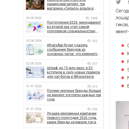
украинский ритейл: три
магазина «Сильпо» вошли в
Сегод
рейтинг лучших супермаркетов
лошад
03.08.2026
2908
Поступление-2026: менеджмент
гиков
во второй раз стал самой
ивент
популярной специальностью, а
количество заявлений —
рекордным за последние 5 лет
02.08.2026
422
WhatsApp будет удалять
сообщения брендов из
основных чатов: что изменится
для бизнеса
02.08.2026
557
Штраф до 15 млн евро: в ЕС
вступили в силу новые правила
для чат-ботов и ИИ-контента
31.07.2026
616
Почему крупные бренды больше
не меняют логотипы каждые три
года
31.07.2026
696
Лучшие рекламные кампании
первого полугодия 2026 года:
какие бренды задавали тон в
отрасли