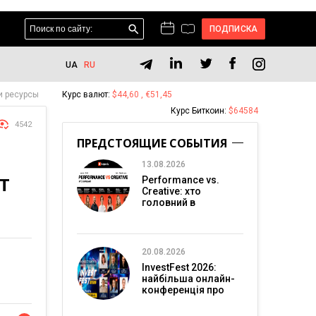
ПОДПИСКА
UA
RU
 и ресурсы
Курс валют:
$44,60 , €51,45
Курс Биткоин:
$64584
4542
ПРЕДСТОЯЩИЕ СОБЫТИЯ
13.08.2026
T
Performance vs.
Creative: хто
головний в
перформанс-
маркетингу?
20.08.2026
InvestFest 2026:
найбільша онлайн-
конференція про
інвестиції