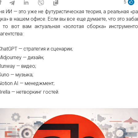
5
ня ИИ — это уже не футуристическая теория, а реальная «р
ка» в нашем офисе. Если вы все еще думаете, что это заба
, то вот вам актуальная «золотая сборка» инструмент
-агентства:
ChatGPT — стратегия и сценарии;
Midjourney — дизайн;
Runway — видео;
Suno — музыка;
Notion AI — менеджмент;
Brella — нетворкинг гостей.