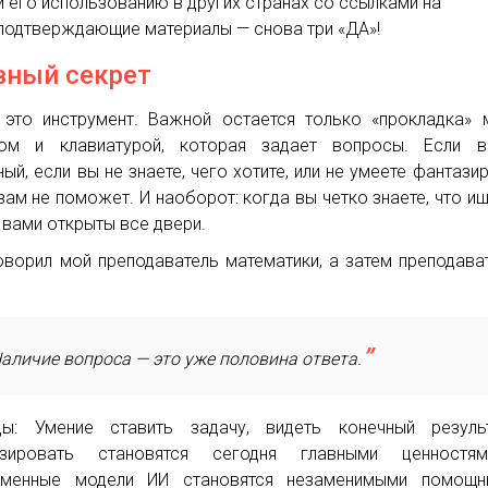
и его использованию в других странах со ссылками на
подтверждающие материалы — снова три «ДА»!
вный секрет
это инструмент. Важной остается только «прокладка»
лом и клавиатурой, которая задает вопросы. Если в
ный, если вы не знаете, чего хотите, или не умеете фантази
вам не поможет. И наоборот: когда вы четко знаете, что ищ
 вами открыты все двери.
оворил мой преподаватель математики, а затем преподава
аличие вопроса — это уже половина ответа.
ды: Умение ставить задачу, видеть конечный резуль
азировать становятся сегодня главными ценностя
еменные модели ИИ становятся незаменимыми помощни