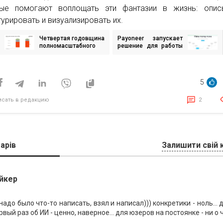
ые помогают воплощать эти фантазии в жизнь: описы
турировать и визуализировать их.
Четвертая годовщина
Payoneer запускает
игация
полномасштабного
решение для работы
вторжения: меньше
со стейблкоинами в
донатов,
сотрудничестве с
исям
непоколебимая вера
Bridge — безопасные
в ВСУ, изменение
цифровые расчеты
5
страхов и надежд
24/7 для бизнеса по
украинцев
всему миру
исать в редакцию
2
арів
Залишити свій 
йкер
 надо было что-то написать, взял и написал))) конкретики - ноль... д
вый раз об ИИ - ценно, наверное... для юзеров на постоянке - ни о ч