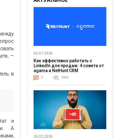
АКТУАЛЬНОЕ
 между
опрос
ровать
06.07.2026
ете, —
Как эффективно работать с
LinkedIn для продаж: 4 совета от
agama и NetHunt CRM
тель в
0
3960
тат и
ми. А
ками,
24.02.2026