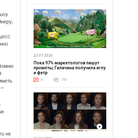
шоу.
неру,
о
цесс.
енно
в
23.07.2026
Пока 97% маркетологов пишут
 Помню
промпты, Галичина получила иглу
и фетр
й
0
703
 иметь
 —
ь
ые
то не