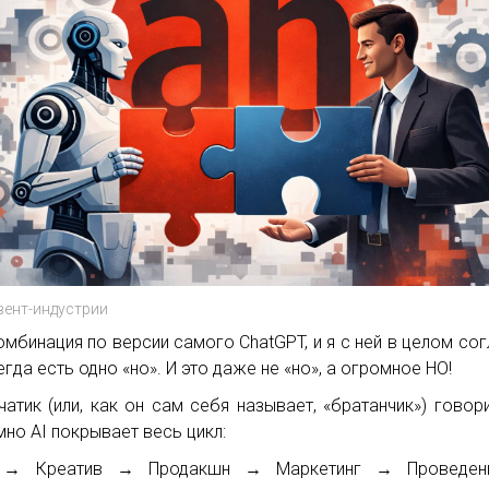
вент-индустрии
омбинация по версии самого ChatGPT, и я с ней в целом сог
егда есть одно «но». И это даже не «но», а огромное НО!
чатик (или, как он сам себя называет, «братанчик») говори
мно AI покрывает весь цикл:
 → Креатив → Продакшн → Маркетинг → Проведе