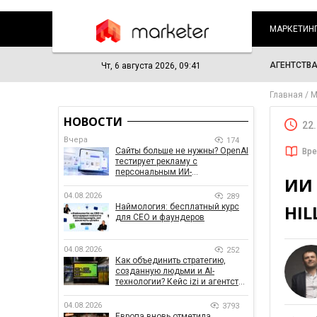
МАРКЕТИН
АГЕНТСТВ
Чт, 6 августа 2026, 09:41
Главная
М
НОВОСТИ
22
Вчера
174
Сайты больше не нужны? OpenAI
Вре
тестирует рекламу с
персональным ИИ-
ИИ 
консультантом бренда
04.08.2026
289
HI
Наймология: бесплатный курс
для CEO и фаундеров
04.08.2026
252
Как объединить стратегию,
созданную людьми и AI-
технологии? Кейс izi и агентства
SHOTS
04.08.2026
3793
Европа вновь отметила