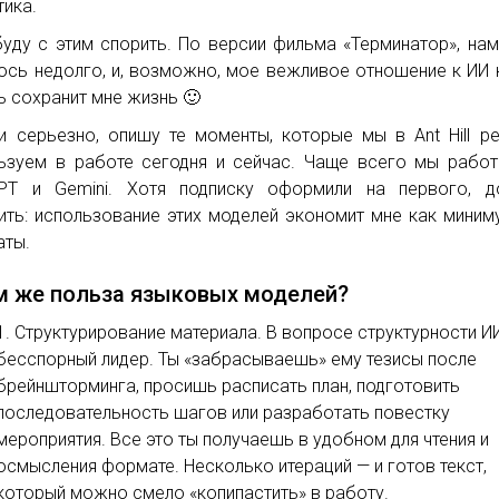
тика.
буду с этим спорить. По версии фильма «Терминатор», нам
ось недолго, и, возможно, мое вежливое отношение к ИИ 
ь сохранит мне жизнь 🙂
и серьезно, опишу те моменты, которые мы в Ant Hill р
ьзуем в работе сегодня и сейчас. Чаще всего мы рабо
PT и Gemini. Хотя подписку оформили на первого, д
ить: использование этих моделей экономит мне как миним
аты.
м же польза языковых моделей?
Структурирование материала. В вопросе структурности И
бесспорный лидер. Ты «забрасываешь» ему тезисы после
брейншторминга, просишь расписать план, подготовить
последовательность шагов или разработать повестку
мероприятия. Все это ты получаешь в удобном для чтения и
осмысления формате. Несколько итераций — и готов текст,
который можно смело «копипастить» в работу.