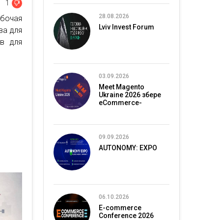
1
28.08.2026
абочая
Lviv Invest Forum
ва для
ов для
03.09.2026
Meet Magento
Ukraine 2026 збере
eCommerce-
спільноту в Києві
09.09.2026
AUTONOMY: EXPO
06.10.2026
E-commerce
Conference 2026