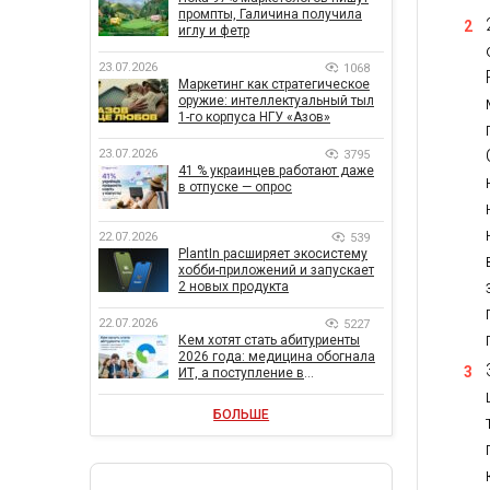
промпты, Галичина получила
иглу и фетр
23.07.2026
1068
Маркетинг как стратегическое
оружие: интеллектуальный тыл
1-го корпуса НГУ «Азов»
23.07.2026
3795
41 % украинцев работают даже
в отпуске — опрос
22.07.2026
539
PlantIn расширяет экосистему
хобби-приложений и запускает
2 новых продукта
22.07.2026
5227
Кем хотят стать абитуриенты
2026 года: медицина обогнала
ИТ, а поступление в
государственный вуз остается
главной целью
БОЛЬШЕ