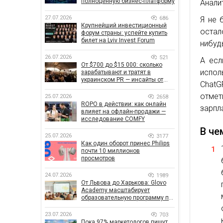
полноценную бизнес-платформу
Анали
27.07.2026
686
Я не 
Крупнейший инвестиционный
остал
форум страны: успейте купить
билет на Lviv Invest Forum
нибуд
26.07.2026
521
А есл
От $700 до $15 000: сколько
испол
зарабатывают и тратят в
украинском PR — инсайты от
ChatG
znamy и Women Make Money
отмет
25.07.2026
2658
ROPO в действии: как онлайн
зарпл
влияет на офлайн-продажи —
исследование COMFY
В че
25.07.2026
3177
Как один оборот принес Philips
почти 10 миллионов
просмотров
24.07.2026
1989
От Львова до Харькова: Glovo
Academy масштабирует
образовательную программу по
поддержке украинского
бизнеса
23.07.2026
703
Пока 97% маркетологов пишут