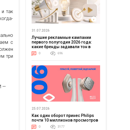
 и так
когда-
31.07.2026
еально
Лучшие рекламные кампании
таем с
первого полугодия 2026 года:
какие бренды задавали тон в
олжен
отрасли
0
696
ум три
И —
25.07.2026
Как один оборот принес Philips
почти 10 миллионов просмотров
0
3177