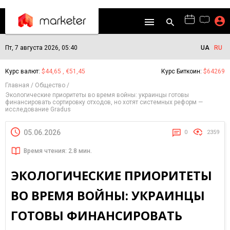
Пт, 7 августа 2026, 05:40
UA
RU
Курс валют:
$44,65 , €51,45
Курс Биткоин:
$64269
Главная
Общество
Экологические приоритеты во время войны: украинцы готовы
финансировать сортировку отходов, но хотят системных реформ —
исследование Gradus
05.06.2026
0
2359
Время чтения: 2.8 мин.
ЭКОЛОГИЧЕСКИЕ ПРИОРИТЕТЫ
ВО ВРЕМЯ ВОЙНЫ: УКРАИНЦЫ
ГОТОВЫ ФИНАНСИРОВАТЬ