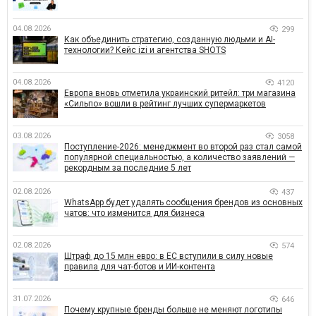
04.08.2026
299
Как объединить стратегию, созданную людьми и AI-
технологии? Кейс izi и агентства SHOTS
04.08.2026
4120
Европа вновь отметила украинский ритейл: три магазина
«Сильпо» вошли в рейтинг лучших супермаркетов
03.08.2026
3058
Поступление-2026: менеджмент во второй раз стал самой
популярной специальностью, а количество заявлений —
рекордным за последние 5 лет
02.08.2026
437
WhatsApp будет удалять сообщения брендов из основных
чатов: что изменится для бизнеса
02.08.2026
574
Штраф до 15 млн евро: в ЕС вступили в силу новые
правила для чат-ботов и ИИ-контента
31.07.2026
646
Почему крупные бренды больше не меняют логотипы