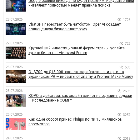
Google больше никогда не будет прежним: искусственный
интеллект полностью меняет правила поиска
28.07.2026
1726
ChatGPT перестает быть чат-ботом. OpenAI создает
полноценную бизнес-платформу
27.07.2026
725
Крупнейший инвестиционный форум страны: успейте
купить билет на Lviv Invest Forum
26.07.2026
536
От $700 до $15 000: сколько зарабатывают и тратят в
украинском PR — инсайты от znamy и Women Make Money
25.07.2026
2698
ROPO в действии: как онлайн влияет на офлайн-продажи
— исследование COMFY
25.07.2026
3257
Как один оборот принес Philips почти 10 миллионов
просмотров
24.07.2026
2019