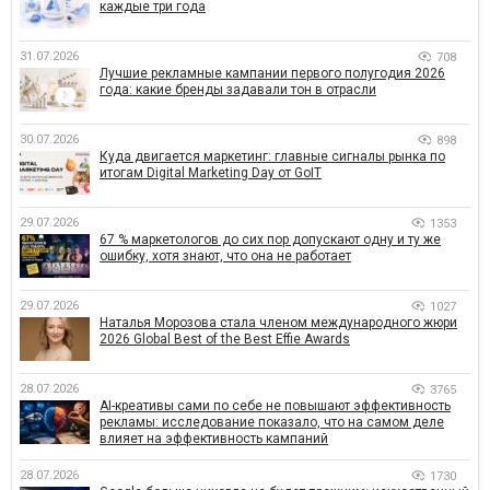
каждые три года
31.07.2026
708
Лучшие рекламные кампании первого полугодия 2026
года: какие бренды задавали тон в отрасли
30.07.2026
898
Куда двигается маркетинг: главные сигналы рынка по
итогам Digital Marketing Day от GoIT
29.07.2026
1353
67 % маркетологов до сих пор допускают одну и ту же
ошибку, хотя знают, что она не работает
29.07.2026
1027
Наталья Морозова стала членом международного жюри
2026 Global Best of the Best Effie Awards
28.07.2026
3765
AI-креативы сами по себе не повышают эффективность
рекламы: исследование показало, что на самом деле
влияет на эффективность кампаний
28.07.2026
1730