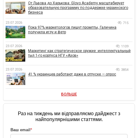
От Львова до Харькова: Glovo Academy масштабирует
образовательную программу по поддержке украинского
бизнеса
23.07.2026
715
Пока 97% маркетологов пишут промпты, Галичина
получила иглу и фетр
23.07.2026
1109
Маркетинг как стратегическое оружие: интеллектуальный
тыл 1-го корпуса НГУ «Азов»
23.07.2026
3854
41 % украинцев работают даже в отпуске — опрос
БОЛЬШЕ
Раз на тиждень ми відправляємо дайджест з
найпопулярнішими статтями.
Ваш email
*