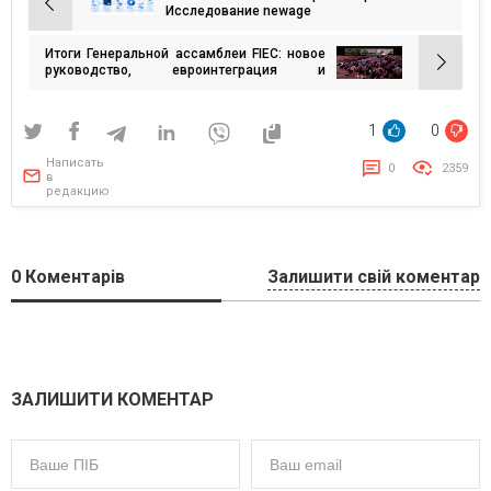
Навигация
Исследование newage
по
Итоги Генеральной ассамблеи FIEC: новое
записям
руководство, евроинтеграция и
восстановление Украины
1
0
Написать
0
2359
в
редакцию
0
Коментарів
Залишити свій коментар
ЗАЛИШИТИ КОМЕНТАР