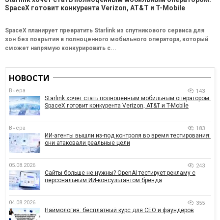
SpaceX готовит конкурента Verizon, AT&T и T-Mobile
SpaceX планирует превратить Starlink из спутникового сервиса для
зон без покрытия в полноценного мобильного оператора, который
сможет напрямую конкурировать с...
НОВОСТИ
Вчера
143
Starlink хочет стать полноценным мобильным оператором:
SpaceX готовит конкурента Verizon, AT&T и T-Mobile
Вчера
183
ИИ-агенты вышли из-под контроля во время тестирования:
они атаковали реальные цели
05.08.2026
243
Сайты больше не нужны? OpenAI тестирует рекламу с
персональным ИИ-консультантом бренда
04.08.2026
355
Наймология: бесплатный курс для CEO и фаундеров