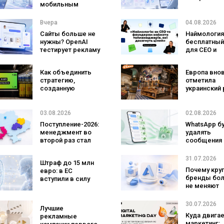
мобильным
тестировани
оператором:
атаковали
SpaceX готовит
реальные ц
Вчера
04.08.2026
конкурента
Сайты больше не
Наймология
Verizon, AT&T и T-
нужны? OpenAI
бесплатный
Mobile
тестирует рекламу
для CEO и
с персональным
фаундеров
ИИ-консультантом
Как объединить
Европа вно
бренда
стратегию,
отметила
созданную
украинский 
людьми и AI-
три магазин
технологии? Кейс
«Сильпо» в
izi и агентства
рейтинг луч
03.08.2026
02.08.2026
SHOTS
супермарке
Поступление-2026:
WhatsApp б
менеджмент во
удалять
второй раз стал
сообщения
самой популярной
брендов из
специальностью,
основных ч
31.07.2026
Штраф до 15 млн
а количество
что изменит
Почему кру
евро: в ЕС
заявлений —
бизнеса
бренды бо
вступили в силу
рекордным за
не меняют
новые правила
последние 5 лет
логотипы 
для чат-ботов и
три года
ИИ-контента
30.07.2026
Лучшие
Куда двига
рекламные
маркетинг: