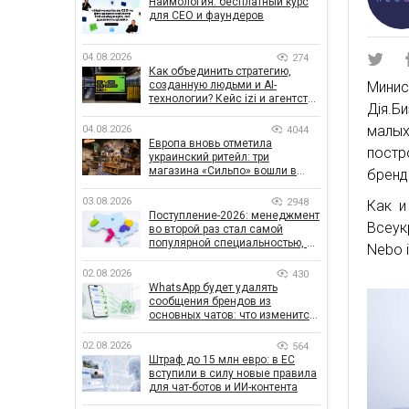
Наймология: бесплатный курс
для CEO и фаундеров
04.08.2026
274
Как объединить стратегию,
созданную людьми и AI-
Минис
технологии? Кейс izi и агентства
Дія.Б
SHOTS
малы
04.08.2026
4044
Европа вновь отметила
постр
украинский ритейл: три
магазина «Сильпо» вошли в
бренд
рейтинг лучших супермаркетов
03.08.2026
2948
Как и
Поступление-2026: менеджмент
Всеук
во второй раз стал самой
популярной специальностью, а
Nebo 
количество заявлений —
рекордным за последние 5 лет
02.08.2026
430
WhatsApp будет удалять
сообщения брендов из
основных чатов: что изменится
для бизнеса
02.08.2026
564
Штраф до 15 млн евро: в ЕС
вступили в силу новые правила
для чат-ботов и ИИ-контента