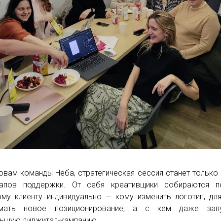
овам команды Неба, стратегическая сессия станет только
тапов поддержки. От себя креативщики собираются п
му клиенту индивидуально — кому изменить логотип, дл
умать новое позиционирование, а с кем даже запу
ьшую диджитал-кампанию.