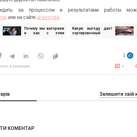
ледить за процессом и результатами работы мо
тях
или на сайте
агентства
.
Почему мы выгораем
Какую выгоду дает
игация
и как с этим
сортировочный
бороться?
конвейер вашему
бизнесу
исям
2
исать в редакцию
0
арів
Залишити свій 
ТИ КОМЕНТАР