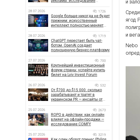
рекламы: исследование
и зал
показало, что на самом деле
влияет на эффективность
28.07.2026
1726
Среди
кампаний
Google больше никогда не будет
ягод P
прежним: искусственный
интеллект полностью меняет
полиг
правила поиска
и вег
28.07.2026
1719
ChatGPT перестает быть чат-
Nebo 
ботом. OpenAI создает
полноценную бизнес-платформу
опред
27.07.2026
700
Крупнейший инвестиционный
форум страны: успейте купить
билет на Lviv Invest Forum
26.07.2026
532
От $700 до $15 000: сколько
зарабатывают и тратят в
украинском PR — инсайты от
znamy и Women Make Money
25.07.2026
2673
ROPO в действии: как онлайн
влияет на офлайн-продажи —
исследование COMFY
25.07.2026
3219
Как один оборот принес Philips