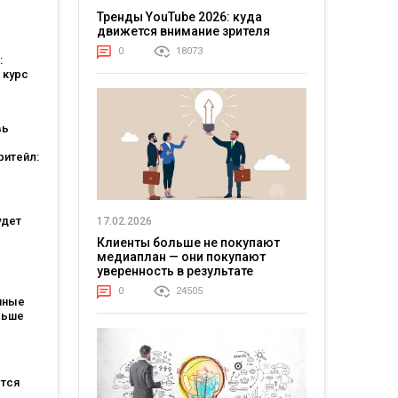
я: они
Тренды YouTube 2026: куда
движется внимание зрителя
ели
0
18073
:
 курс
вь
ритейл:
а
ошли в
ших
тов
удет
17.02.2026
Клиенты больше не покупают
медиаплан — они покупают
уверенность в результате
атов:
0
24505
ся для
пные
льше
каждые
ется