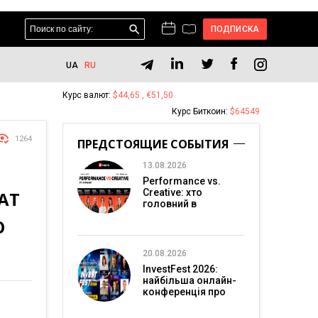
ПОДПИСКА
UA
RU
Курс валют:
$44,65 , €51,50
Курс Биткоин:
$64549
1264
ПРЕДСТОЯЩИЕ СОБЫТИЯ
13.08.2026
Performance vs.
Creative: хто
АТ
головний в
перформанс-
O
маркетингу?
20.08.2026
InvestFest 2026:
найбільша онлайн-
конференція про
інвестиції