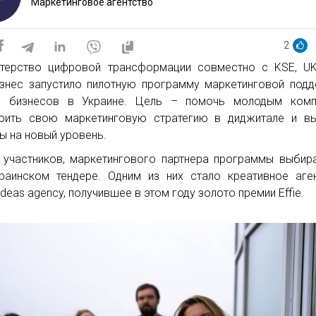
Маркетинговое агентство
2
терство цифровой трансформации совместно с KSE, UK
изнес запустило пилотную программу маркетинговой под
х бизнесов в Украине. Цель – помочь молодым комп
оить свою маркетинговую стратегию в диджитале и вы
ы на новый уровень.
 участников, маркетингового партнера программы выбир
раинском тендере. Одним из них стало креативное аге
ideas agency, получившее в этом году золото премии Effie.