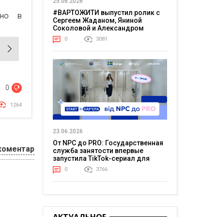
25.06.2026
#ВАРТОЖИТИ выпустил ролик с
жно в
Сергеем Жаданом, Яниной
Соколовой и Александром
Тереном о жизни в постоянном
0
3081
напряжении
0
1264
23.06.2026
От NPC до PRO: Государственная
коментар
служба занятости впервые
запустила TikTok-сериал для
молодежи
0
3766