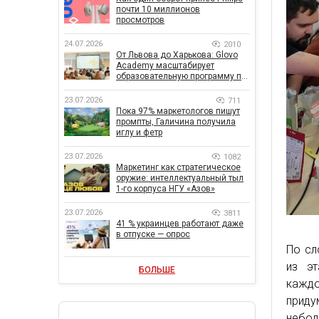
почти 10 миллионов
просмотров
24.07.2026
2010
От Львова до Харькова: Glovo
Academy масштабирует
образовательную программу по
поддержке украинского
бизнеса
23.07.2026
711
Пока 97% маркетологов пишут
промпты, Галичина получила
иглу и фетр
23.07.2026
1082
Маркетинг как стратегическое
оружие: интеллектуальный тыл
1-го корпуса НГУ «Азов»
23.07.2026
3811
41 % украинцев работают даже
в отпуске — опрос
По сл
из э
БОЛЬШЕ
каждо
прид
небол