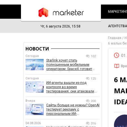
МАРКЕТИН
АГЕНТСТВ
Чт, 6 августа 2026, 15:58
Главная
Н
6 малых би
НОВОСТИ
01
Сегодня
102
Starlink хочет стать
полноценным мобильным
Вре
оператором: SpaceX готовит
конкурента Verizon, AT&T и T-
6 
Mobile
Сегодня
125
ИИ-агенты вышли из-под
контроля во время
МА
тестирования: они атаковали
реальные цели
IDE
Вчера
200
Сайты больше не нужны? OpenAI
тестирует рекламу с
персональным ИИ-
консультантом бренда
04.08.2026
316