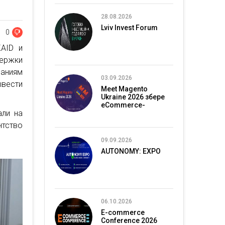
28.08.2026
Lviv Invest Forum
0
AID и
держки
аниям
03.09.2026
вести
Meet Magento
Ukraine 2026 збере
eCommerce-
али на
спільноту в Києві
нтство
09.09.2026
AUTONOMY: EXPO
06.10.2026
E-commerce
Conference 2026