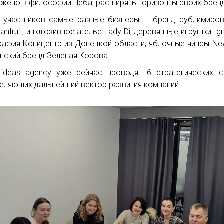
ожено в философии Неба, расширять горизонты своих брен
 участников самые разные бизнесы — бренд сублимиро
anfruit, инклюзивное ателье Lady Di, деревянные игрушки Igr
рафия Копицентр из Донецкой области, яблочные чипсы Ne
анский бренд Зеленая Корова.
ideas agency уже сейчас проводят 6 стратегических с
еляющих дальнейший вектор развития компаний.