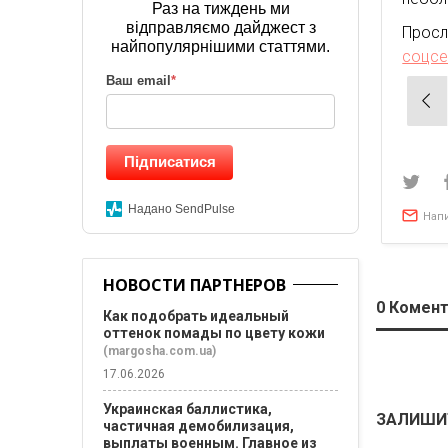
Раз на тиждень ми
відправляємо дайджест з
Прос
найпопулярнішими статтями.
соцсе
Ваш email
*
Нав
по
зап
Підписатися
Надано SendPulse
Нап
НОВОСТИ ПАРТНЕРОВ
0
Комент
Как подобрать идеальный
оттенок помады по цвету кожи
(margosha.com.ua)
17.06.2026
Украинская баллистика,
ЗАЛИШИ
частичная демобилизация,
выплаты военным. Главное из