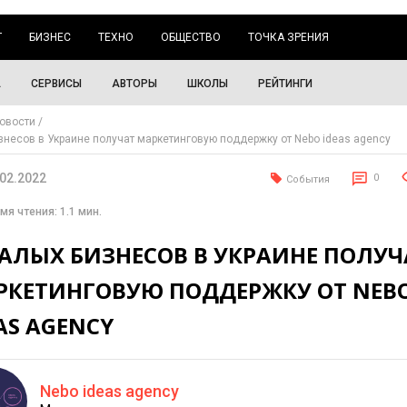
Г
БИЗНЕС
ТЕХНО
ОБЩЕСТВО
ТОЧКА ЗРЕНИЯ
А
СЕРВИСЫ
АВТОРЫ
ШКОЛЫ
РЕЙТИНГИ
овости
знесов в Украине получат маркетинговую поддержку от Nebo ideas agency
.02.2022
0
События
мя чтения: 1.1 мин.
МАЛЫХ БИЗНЕСОВ В УКРАИНЕ ПОЛУЧ
РКЕТИНГОВУЮ ПОДДЕРЖКУ ОТ NEB
AS AGENCY
Nebo ideas agency