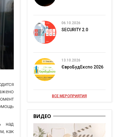
06.10.2026
SECURITY 2.0
13.10.2026
ЄвроБудЕкспо 2026
одится
ажено
ВСЕ МЕРОПРИЯТИЯ
момент
помощь
ВИДЕО
ь над
м, как