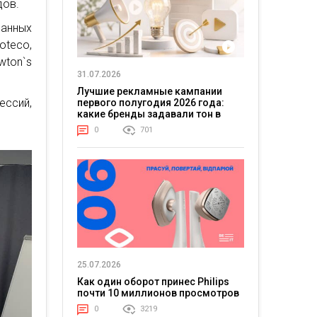
дов.
ванных
oteco,
wton`s
31.07.2026
Лучшие рекламные кампании
ессий,
первого полугодия 2026 года:
какие бренды задавали тон в
отрасли
0
701
25.07.2026
Как один оборот принес Philips
почти 10 миллионов просмотров
0
3219