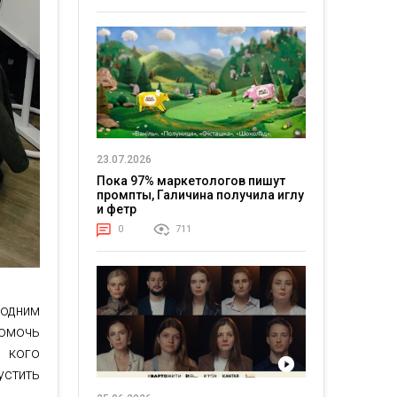
23.07.2026
Пока 97% маркетологов пишут
промпты, Галичина получила иглу
и фетр
0
711
 одним
омочь
я кого
стить