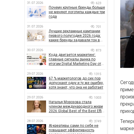
31.07.2026
623
Почему крупные бренды больше
не меняют логотипы каждые три
года
31.07.2026
701
Лучшие рекламные кампании
первого полугодия 2026 года:
какие бренды задавали тон в
отрасли
30.07.2026
873
Куда двигается маркетинг:
главные сигналы рынка по
итогам Digital Marketing Day от
GoIT
29.07.2026
1315
67 % маркетологов до сих пор
Сегод
допускают одну и ту же ошибку,
хотя знают, что она не работает
прим
произ
29.07.2026
1003
Наталья Морозова стала
прекр
членом международного жюри
прихо
2026 Global Best of the Best Effie
Awards
Тепе
28.07.2026
3749
AI-креативы сами по себе не
марке
повышают эффективность