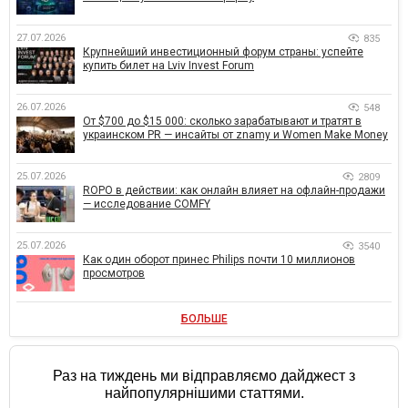
27.07.2026
835
Крупнейший инвестиционный форум страны: успейте
купить билет на Lviv Invest Forum
26.07.2026
548
От $700 до $15 000: сколько зарабатывают и тратят в
украинском PR — инсайты от znamy и Women Make Money
25.07.2026
2809
ROPO в действии: как онлайн влияет на офлайн-продажи
— исследование COMFY
25.07.2026
3540
Как один оборот принес Philips почти 10 миллионов
просмотров
БОЛЬШЕ
Раз на тиждень ми відправляємо дайджест з
найпопулярнішими статтями.