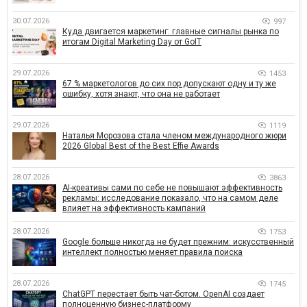
30.07.2026
997
Куда двигается маркетинг: главные сигналы рынка по
итогам Digital Marketing Day от GoIT
29.07.2026
1453
67 % маркетологов до сих пор допускают одну и ту же
ошибку, хотя знают, что она не работает
29.07.2026
1119
Наталья Морозова стала членом международного жюри
2026 Global Best of the Best Effie Awards
28.07.2026
3863
AI-креативы сами по себе не повышают эффективность
рекламы: исследование показало, что на самом деле
влияет на эффективность кампаний
28.07.2026
1753
Google больше никогда не будет прежним: искусственный
интеллект полностью меняет правила поиска
28.07.2026
1745
ChatGPT перестает быть чат-ботом. OpenAI создает
полноценную бизнес-платформу