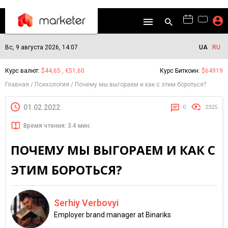
Вс, 9 августа 2026, 14:07
UA
RU
Курс валют:
$44,65 , €51,60
Курс Биткоин:
$64919
Главная
Психология
Почему мы выгораем и как с этим бороться?
01.02.2022
0
2325
Время чтения: 3.4 мин.
ПОЧЕМУ МЫ ВЫГОРАЕМ И КАК С
ЭТИМ БОРОТЬСЯ?
Serhiy Verbovyi
Employer brand manager at Binariks