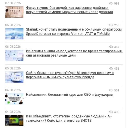
07.08.2026
991
Фокус-группы без людей: как цифровые двойники
покупателей изменят маркетинговые исследования
06.08.2026
258
Starlink хочет стать полноценным мобильным оператором:
SpaceX готовит конкурента Verizon, AT&T и T-Mobile
06.08.2026
367
ИИ-агенты вышли из-под контроля во время тестирования:
они атаковали реальные цели
05.08.2026
431
Сайты больше не нужны? OpenAI тестирует рекламу с
персональным ИИ-консультантом бренда
04.08.2026
561
Наймология: бесплатный курс для CEO и фаундеров
04.08.2026
406
Как объединить стратегию, созданную людьми и AI-
технологии? Кейс izi и агентства SHOTS