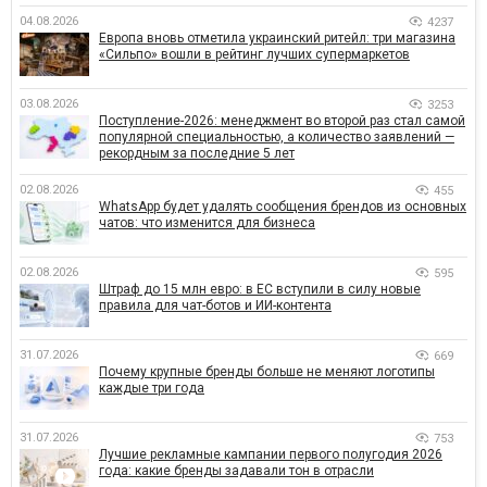
04.08.2026
4237
Европа вновь отметила украинский ритейл: три магазина
«Сильпо» вошли в рейтинг лучших супермаркетов
03.08.2026
3253
Поступление-2026: менеджмент во второй раз стал самой
популярной специальностью, а количество заявлений —
рекордным за последние 5 лет
02.08.2026
455
WhatsApp будет удалять сообщения брендов из основных
чатов: что изменится для бизнеса
02.08.2026
595
Штраф до 15 млн евро: в ЕС вступили в силу новые
правила для чат-ботов и ИИ-контента
31.07.2026
669
Почему крупные бренды больше не меняют логотипы
каждые три года
31.07.2026
753
Лучшие рекламные кампании первого полугодия 2026
года: какие бренды задавали тон в отрасли