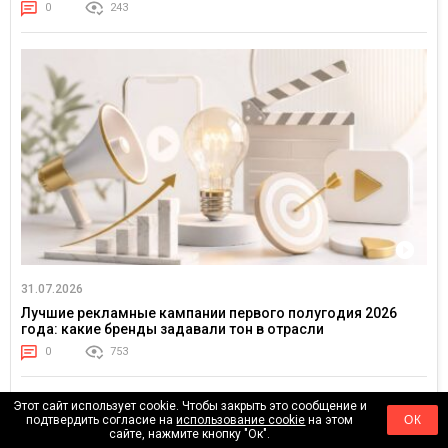
0
243
31.07.2026
Лучшие рекламные кампании первого полугодия 2026
года: какие бренды задавали тон в отрасли
0
753
Этот сайт использует cookie. Чтобы закрыть это сообщение и
подтвердить согласие на
использование cookie
на этом
ОК
сайте, нажмите кнопку "Ок".