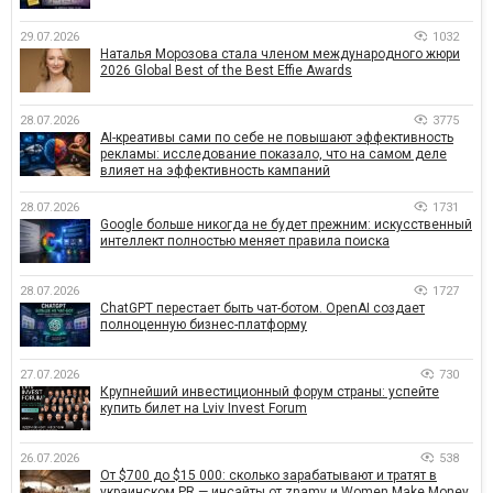
29.07.2026
1032
Наталья Морозова стала членом международного жюри
2026 Global Best of the Best Effie Awards
28.07.2026
3775
AI-креативы сами по себе не повышают эффективность
рекламы: исследование показало, что на самом деле
влияет на эффективность кампаний
28.07.2026
1731
Google больше никогда не будет прежним: искусственный
интеллект полностью меняет правила поиска
28.07.2026
1727
ChatGPT перестает быть чат-ботом. OpenAI создает
полноценную бизнес-платформу
27.07.2026
730
Крупнейший инвестиционный форум страны: успейте
купить билет на Lviv Invest Forum
26.07.2026
538
От $700 до $15 000: сколько зарабатывают и тратят в
украинском PR — инсайты от znamy и Women Make Money