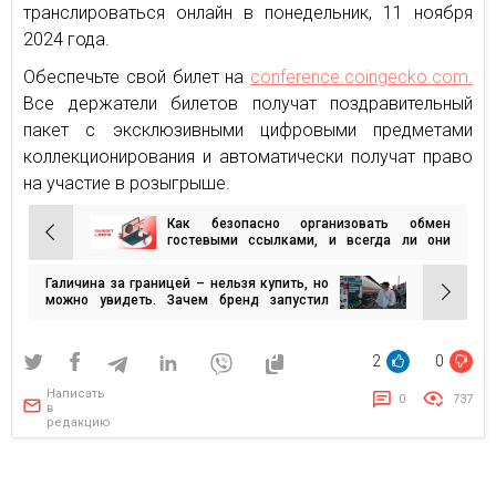
транслироваться онлайн в понедельник, 11 ноября
2024 года.
Обеспечьте свой билет на
conference.coingecko.com.
Все держатели билетов получат поздравительный
пакет с эксклюзивными цифровыми предметами
коллекционирования и автоматически получат право
на участие в розыгрыше.
Как безопасно организовать обмен
Навигация
гостевыми ссылками, и всегда ли они
целесообразны
по
Галичина за границей – нельзя купить, но
записям
можно увидеть. Зачем бренд запустил
рекламу в городах, где его нет на полках?
2
0
Написать
0
737
в
редакцию