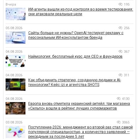
Вчера
195
ИИ-агенты вышли из-под контроля во время тестирования:
они атаковали реальные цели
05.08.2026
256
Сайты больше не нужны? OpenAI тестирует рекламу с
персональным ИИ-консультантом бренда
04.08.2026
367
Наймология: бесплатный курс для CEO и фаундеров
04.08.2026
311
Как объединить стратегию, созданную людьми и AI-
технологии? Кейс izi и агентства SHOTS
04.08.2026
4130
Европа вновь отметила украинский ритейл: три магазина
«Сильпо» вошли в рейтинг лучших супермаркетов
03.08.2026
3065
Поступление-2026: менеджмент во второй раз стал самой
популярной специальностью, а количество заявлений —
рекордным за последние 5 лет