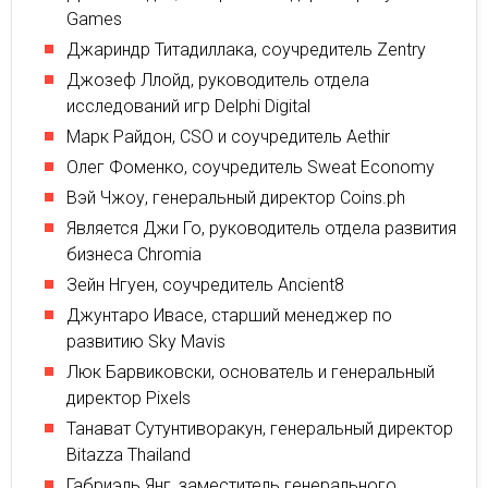
Games
Джариндр Титадиллака, соучредитель Zentry
Джозеф Ллойд, руководитель отдела
исследований игр Delphi Digital
Марк Райдон, CSO и соучредитель Aethir
Олег Фоменко, соучредитель Sweat Economy
Вэй Чжоу, генеральный директор Coins.ph
Является Джи Го, руководитель отдела развития
бизнеса Chromia
Зейн Нгуен, соучредитель Ancient8
Джунтаро Ивасе, старший менеджер по
развитию Sky Mavis
Люк Барвиковски, основатель и генеральный
директор Pixels
Танават Сутунтиворакун, генеральный директор
Bitazza Thailand
Габриэль Янг, заместитель генерального