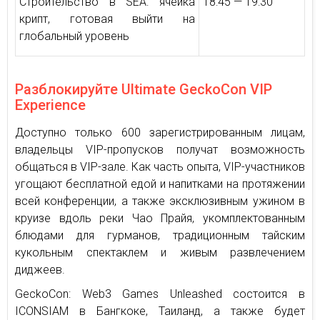
Строительство в SEA: ячейка
18:45 — 19:30
крипт, готовая выйти на
глобальный уровень
Разблокируйте Ultimate GeckoCon VIP
Experience
Доступно только 600 зарегистрированным лицам,
владельцы VIP-пропусков получат возможность
общаться в VIP-зале. Как часть опыта, VIP-участников
угощают бесплатной едой и напитками на протяжении
всей конференции, а также эксклюзивным ужином в
круизе вдоль реки Чао Прайя, укомплектованным
блюдами для гурманов, традиционным тайским
кукольным спектаклем и живым развлечением
диджеев.
GeckoCon: Web3 Games Unleashed состоится в
ICONSIAM в Бангкоке, Таиланд, а также будет