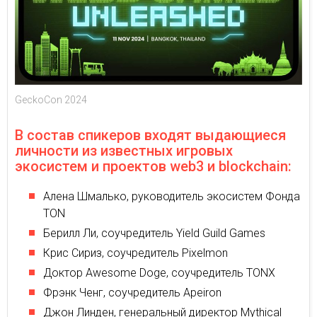
GeckoCon 2024
В состав спикеров входят выдающиеся
личности из известных игровых
экосистем и проектов web3 и blockchain:
Алена Шмалько, руководитель экосистем Фонда
TON
Берилл Ли, соучредитель Yield Guild Games
Крис Сириз, соучредитель Pixelmon
Доктор Awesome Doge, соучредитель TONX
Фрэнк Ченг, соучредитель Apeiron
Джон Линден, генеральный директор Mythical