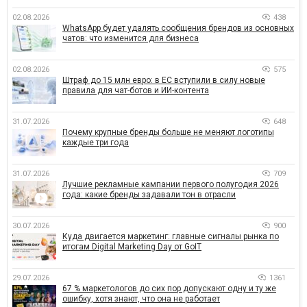
02.08.2026
438
WhatsApp будет удалять сообщения брендов из основных
чатов: что изменится для бизнеса
02.08.2026
575
Штраф до 15 млн евро: в ЕС вступили в силу новые
правила для чат-ботов и ИИ-контента
31.07.2026
648
Почему крупные бренды больше не меняют логотипы
каждые три года
31.07.2026
709
Лучшие рекламные кампании первого полугодия 2026
года: какие бренды задавали тон в отрасли
30.07.2026
900
Куда двигается маркетинг: главные сигналы рынка по
итогам Digital Marketing Day от GoIT
29.07.2026
1361
67 % маркетологов до сих пор допускают одну и ту же
ошибку, хотя знают, что она не работает