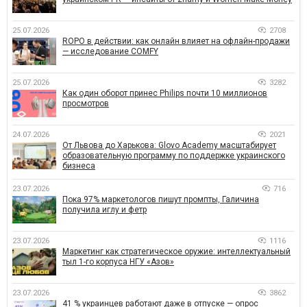
25.07.2026
2708
ROPO в действии: как онлайн влияет на офлайн-продажи
— исследование COMFY
25.07.2026
3282
Как один оборот принес Philips почти 10 миллионов
просмотров
24.07.2026
2021
От Львова до Харькова: Glovo Academy масштабирует
образовательную программу по поддержке украинского
бизнеса
23.07.2026
716
Пока 97% маркетологов пишут промпты, Галичина
получила иглу и фетр
23.07.2026
1116
Маркетинг как стратегическое оружие: интеллектуальный
тыл 1-го корпуса НГУ «Азов»
23.07.2026
3862
41 % украинцев работают даже в отпуске — опрос