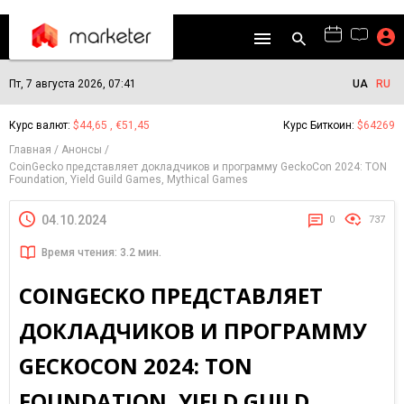
Пт, 7 августа 2026, 07:41
UA
RU
Курс валют:
$44,65 , €51,45
Курс Биткоин:
$64269
Главная
Анонсы
CoinGecko представляет докладчиков и программу GeckoCon 2024: TON
Foundation, Yield Guild Games, Mythical Games
04.10.2024
0
737
Время чтения: 3.2 мин.
COINGECKO ПРЕДСТАВЛЯЕТ
ДОКЛАДЧИКОВ И ПРОГРАММУ
GECKOCON 2024: TON
FOUNDATION, YIELD GUILD