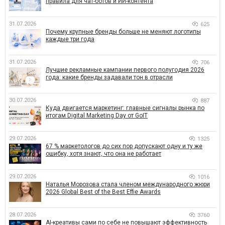
правила для чат-ботов и ИИ-контента
31.07.2026
625
Почему крупные бренды больше не меняют логотипы
каждые три года
31.07.2026
706
Лучшие рекламные кампании первого полугодия 2026
года: какие бренды задавали тон в отрасли
30.07.2026
887
Куда двигается маркетинг: главные сигналы рынка по
итогам Digital Marketing Day от GoIT
29.07.2026
1325
67 % маркетологов до сих пор допускают одну и ту же
ошибку, хотя знают, что она не работает
29.07.2026
1016
Наталья Морозова стала членом международного жюри
2026 Global Best of the Best Effie Awards
28.07.2026
3760
AI-креативы сами по себе не повышают эффективность