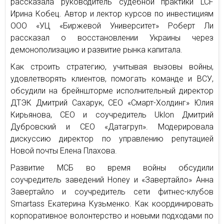
рассказала руководитель судебной практики LCF
Ирина Кобец. Автор и лектор курсов по инвестициям
ООО «УЦ «Биржевой Университет» Роберт Ли
рассказал о восстановлении Украины через
демонополизацию и развитие рынка капитала.
Как строить стратегию, учитывая вызовы войны,
удовлетворять клиентов, помогать команде и ВСУ,
обсудили на брейншторме исполнительный директор
ДТЭК Дмитрий Сахарук, СЕО «Смарт-Холдинг» Юлия
Кирьянова, СЕО и соучредитель Uklon Дмитрий
Дубровский и СЕО «Датагруп». Модерировала
дискуссию директор по управлению репутацией
Новой почты Елена Плахова.
Развитие МСБ во время войны обсудили
соучредитель заведений Honey и «Завертайло» Анна
Завертайло и соучредитель сети фитнес-клубов
Smartass Екатерина Кузьменко. Как координировать
корпоративное волонтерство и новыми подходами по