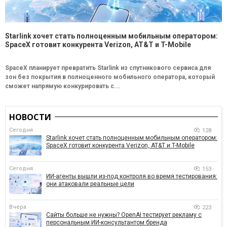
Starlink хочет стать полноценным мобильным оператором:
SpaceX готовит конкурента Verizon, AT&T и T-Mobile
SpaceX планирует превратить Starlink из спутникового сервиса для
зон без покрытия в полноценного мобильного оператора, который
сможет напрямую конкурировать с...
НОВОСТИ
Сегодня
128
Starlink хочет стать полноценным мобильным оператором:
SpaceX готовит конкурента Verizon, AT&T и T-Mobile
Сегодня
153
ИИ-агенты вышли из-под контроля во время тестирования:
они атаковали реальные цели
Вчера
223
Сайты больше не нужны? OpenAI тестирует рекламу с
персональным ИИ-консультантом бренда