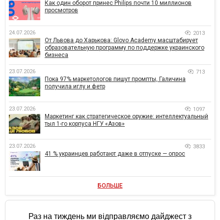
Как один оборот принес Philips почти 10 миллионов
просмотров
24.07.2026
2013
От Львова до Харькова: Glovo Academy масштабирует
образовательную программу по поддержке украинского
бизнеса
23.07.2026
713
Пока 97% маркетологов пишут промпты, Галичина
получила иглу и фетр
23.07.2026
1097
Маркетинг как стратегическое оружие: интеллектуальный
тыл 1-го корпуса НГУ «Азов»
23.07.2026
3833
41 % украинцев работают даже в отпуске — опрос
БОЛЬШЕ
Раз на тиждень ми відправляємо дайджест з