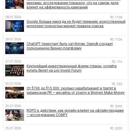
рекламы: исследование показало, что на самом деле
влияет на эффективность кампаний
28.07.2026
1728
Google больше никогда не будет прежним: искусственный
интеллект полностью меняет правила поиска
28.07.2026
1724
ChatGPT перестает быть чат-ботом. OpenAI создает
полноценную бизнес-платформу
27.07.2026
716
Крупнейший инвестиционный форум страны: успейте
купить билет на Lviv Invest Forum
26.07.2026
533
От $700 до $15 000: сколько зарабатывают и тратят в
украинском PR — инсайты от znamy и Women Make Money
25.07.2026
2690
ROPO в действии: как онлайн влияет на офлайн-продажи
— исследование COMFY
25.07.2026
3239