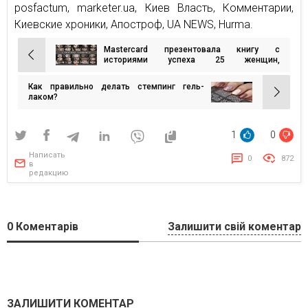
posfactum, marketer.ua, Киев Власть, Комментарии,
Киевские хроники, Апостроф, UA NEWS, Hurma.
Mastercard презентовала книгу с
Навигация
историями успеха 25 женщин,
вдохновляющих своим новаторством
по
Как правильно делать стемпинг гель-
записям
лаком?
1
0
Написать
0
872
в
редакцию
0
Коментарів
Залишити свій коментар
ЗАЛИШИТИ КОМЕНТАР