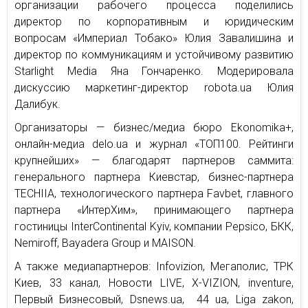
организации рабочего процесса поделились
директор по корпоративным и юридическим
вопросам «Империал Тобако» Юлия Завалишина и
директор по коммуникациям и устойчивому развитию
Starlight Media Яна Гончаренко. Модерировала
дискуссию маркетинг-директор robota.ua Юлия
Далибук.
Организаторы — бизнес/медиа бюро Ekonomika+,
онлайн-медиа delo.ua и журнал «ТОП100. Рейтинги
крупнейших» — благодарят партнеров саммита:
генерального партнера Киевстар, бизнес-партнера
TECHIIA, технологического партнера Favbet, главного
партнера «ИнтерХим», принимающего партнера
гостиницы InterContinental Kyiv, компании Pepsico, БКК,
Nemiroff, Bayadera Group и MAISON.
А также медиапартнеров: Infovizion, Мегаполис, ТРК
Киев, 33 канал, Новости LIVE, X-VIZION, inventure,
Первый Бизнесовый, Dsnews.ua, 44 ua, Liga zakon,