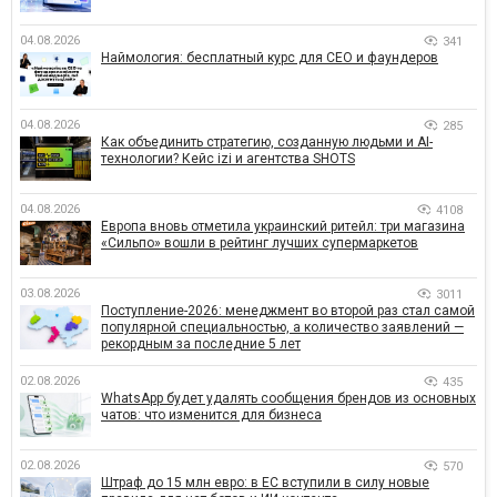
04.08.2026
341
Наймология: бесплатный курс для CEO и фаундеров
04.08.2026
285
Как объединить стратегию, созданную людьми и AI-
технологии? Кейс izi и агентства SHOTS
04.08.2026
4108
Европа вновь отметила украинский ритейл: три магазина
«Сильпо» вошли в рейтинг лучших супермаркетов
03.08.2026
3011
Поступление-2026: менеджмент во второй раз стал самой
популярной специальностью, а количество заявлений —
рекордным за последние 5 лет
02.08.2026
435
WhatsApp будет удалять сообщения брендов из основных
чатов: что изменится для бизнеса
02.08.2026
570
Штраф до 15 млн евро: в ЕС вступили в силу новые