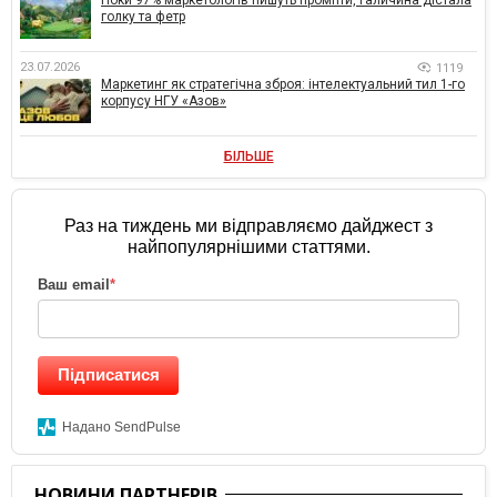
Поки 97% маркетологів пишуть промпти, Галичина дістала
голку та фетр
23.07.2026
1119
Маркетинг як стратегічна зброя: інтелектуальний тил 1-го
корпусу НГУ «Азов»
БІЛЬШЕ
Раз на тиждень ми відправляємо дайджест з
найпопулярнішими статтями.
Ваш email
*
Підписатися
Надано SendPulse
НОВИНИ ПАРТНЕРІВ