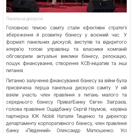
Панельна дискусія
Головною темою саміту стали ефективні стратегії
збереження й розвитку бізнесу у воєнний час. У
форматі панельних дискусій, виступів та відкритого
інтерв’ю топові управлінці та власники компаній
обговорили актуальні виклики бізнесу, релокацію,
пошук фінансування, створення КСВ-ініціатив та інші
питання.
Питанню залучення фінансування бізнесу за війни була
присвячена перша панельна дискусія саміту. У ній
взяли участь член правління з питань малого та
середнього бізнесу ПриватБанку Євген Заіграєв,
голова правління Ощадбанку Сергій Наумов, керівна
партнерка ЮК Nobili Наталія Тищенко та директор
департаменту корпоративного бізнесу, член правління
банку «Південний» Олександр Матюшенко. Усі