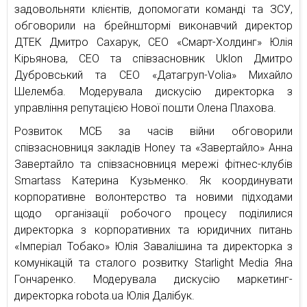
задовольняти клієнтів, допомогати команді та ЗСУ,
обговорили на брейнштормі виконавчий директор
ДТЕК Дмитро Сахарук, СЕО «Смарт-Холдинг» Юлія
Кірьянова, СЕО та співзасновник Uklon Дмитро
Дубровський та СЕО «Датагруп-Volia» Михайло
Шелемба. Модерувала дискусію директорка з
управління репутацією Нової пошти Олена Плахова.
Розвиток МСБ за часів війни обговорили
співзасновниця закладів Honey та «Завертайло» Анна
Завертайло та співзасновниця мережі фітнес-клубів
Smartass Катерина Кузьменко. Як координувати
корпоративне волонтерство та новими підходами
щодо організації робочого процесу поділилися
директорка з корпоративних та юридичних питань
«Імперіал Тобако» Юлія Завалішина та директорка з
комунікацій та сталого розвитку Starlight Media Яна
Гончаренко. Модерувала дискусію маркетинг-
директорка robota.ua Юлія Далібук.