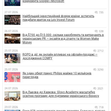
конкурента Google і Microsoft
27.07.2026
735
Найбільший інвестиційний форум країни: встигніть
придбати квиток на Lviv Invest Forum
26.07.2026
538
Від $700 до $15 000: скільки заробляють та витрачають в
українському PR — інсайти від znamy та Women Make
Money
25.07.2026
2712
ROPO в дії: як онлайн впливає на офлайн-продажі —
дослідження COMFY
25.07.2026
3290
Як один оберт приніс Philips майже 10 мільйонів
переглядів
24.07.2026
2021
Від Львова до Харкова: Glovo Academy масштабує
освітню програму для підтримки українського бізнесу
23.07.2026
718