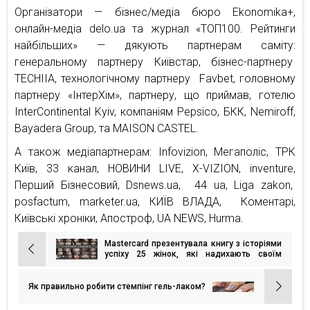
Організатори — бізнес/медіа бюро Ekonomika+,
онлайн-медіа delo.ua та журнал «ТОП100. Рейтинги
найбільших» — дякують партнерам саміту:
генеральному партнеру Київстар, бізнес-партнеру
TECHIIA, технологічному партнеру Favbet, головному
партнеру «ІнтерХім», партнеру, що приймав, готелю
InterContinental Kyiv, компаніям Pepsico, БКК, Nemiroff,
Bayadera Group, та MAISON CASTEL.
А також медіапартнерам: Infovizion, Мегаполіс, ТРК
Київ, 33 канал, НОВИНИ LIVE, X-VIZION, inventure,
Перший Бізнесовий, Dsnews.ua, 44 ua, Liga zakon,
posfactum, marketer.ua, КИЇВ ВЛАДА, Коментарі,
Київські хроніки, Апостроф, UA NEWS, Hurma.
Mastercard презентувала книгу з історіями
Навігація
успіху 25 жінок, які надихають своїм
новаторством
записів
Як правильно робити стемпінг гель-лаком?