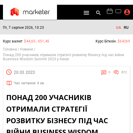
Пт, 7 серпня 2026, 10:23
UA
RU
Курс валют:
$44,65 , €51,45
Курс Біткоїн:
$64269
Головна
Новини
Понад 200 учасників отримали стратегії розвитку бізнесу під час війни
Business Wisdom Summit 2023 у Києві
20.03.2023
0
872
Час читання: 4 хв.
ПОНАД 200 УЧАСНИКІВ
ОТРИМАЛИ СТРАТЕГІЇ
РОЗВИТКУ БІЗНЕСУ ПІД ЧАС
ВІЙНИ BUSINESS WISDOM