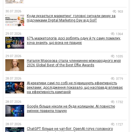
30.07.2026
903
Куди рухається маркетинг: головні сигнали ринку за
підсумками Digital Marketing Day від GoIT
29.07.2026
1364
67% маркетологів досі роблять одну й ту саму помилку,
хоча знають, що вона не працює
29.07.2026
1035
Наталія Морозова стала членкинею міжнародного журі
2026 Global Best of the Best Effie Awards
28.07.2026
3779
AI-креативи самі по собі не підвищують ефективність
реклами: дослідження показало, що насправді впливає
на ефективність кампаній
28.07.2026
1732
Google більше ніколи не буде колишнім: AI повністю
змінює правила пошуку
28.07.2026
1727
ChatGPT більше не чат-бот: OpenAI готує головного