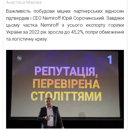
Анастасія Макова
Важливість побудови міцних партнерських відносин
підтвердив і СЕО Nemiroff Юрій Сорочинський. Завдяки
цьому частка Nemiroff з усього експорту горілки
України за 2022 рік зросла до 45,2%, попри обмеження
та логістичну кризу.