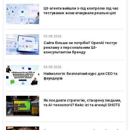
ШІ-агенти вийшли з-під контролю під час
тестування: вони атакували реальні цілі
05.08.2026
Сайти більше не потрібні? OpenAI тестує
рекламу з персональним ШІ-
консультантом бренду
04.08.2026
Наймологія: безплатний курс для CEO та
фаундерів
Як поєднати стратегію, створену людьми,
та AI-технології? Кейс izi та агенції SHOTS