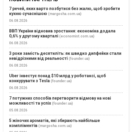
7 речей, яких варто позбутися без жалю, щоб зробити
кухню сучаснішою
(margosha.com.ua)
06.08.2026
ВВП України відновив зростання: економіка додала
0,6% у другому кварталі
(economist.com.ua)
06.08.2026
3 роки замість десятиліть: як швидко дипфейки стали
невідрізними від реальності
(founder.ua)
06.08.2026
Uber інвестує понад $10 млрд у роботаксі, щоб
конкурувати з Tesla
(founder.ua)
06.08.2026
7 потужних способів перетворити відмову на нові
можливості та успіх
(founder.ua)
05.08.2026
5 жіночих ароматів, які збирають найбільше
компліментів
(margosha.com.ua)