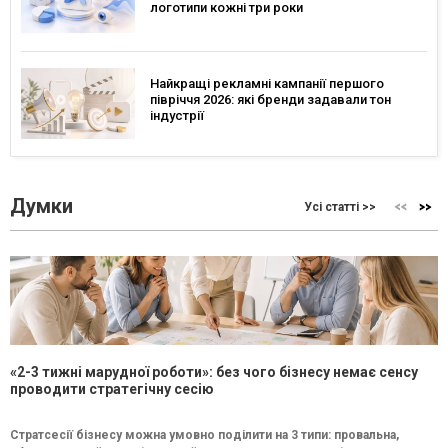
логотипи кожні три роки
Найкращі рекламні кампанії першого
півріччя 2026: які бренди задавали тон
індустрії
Думки
Усі статті >>
«2-3 тижні марудної роботи»: без чого бізнесу немає сенсу
проводити стратегічну сесію
Стратсесії бізнесу можна умовно поділити на 3 типи: провальна,