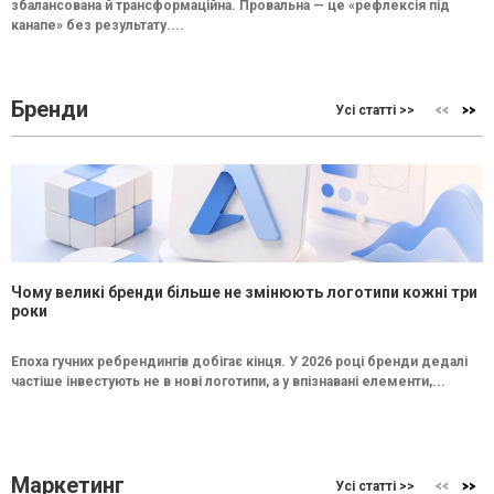
збалансована й трансформаційна. Провальна — це «рефлексія під
канапе» без результату....
Бренди
Усі статті >>
Чому великі бренди більше не змінюють логотипи кожні три
роки
Епоха гучних ребрендингів добігає кінця. У 2026 році бренди дедалі
частіше інвестують не в нові логотипи, а у впізнавані елементи,...
Маркетинг
Усі статті >>