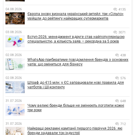
04.08.2026
4135
Європа знову визнала український ритейл: три «Сільпо»
увійшли до рейтингу найкращих супермаркетів
03.08.2026
3071
Вступ-2026: менеджмент вдруге став найпопулярнішою
спеціальністю, а кількість заяв — рекордна за 5 років
02.08.2026
438
WhatsApp прибиратиме повідомлення брендів з основних
чатів: що зміниться для бізнесу
02.08.2026
576
Штраф до €15 млн: у ЄС запрацювали нові правила для
чатботів і ШІ-контенту
31.07.2026
648
Чому великі бренди більше не змінюють логотипи кожні
три роки
31.07.2026
712
Найкращі рекламні кампанії першого півріччя 2026: які
бренди задавали тон індустрії