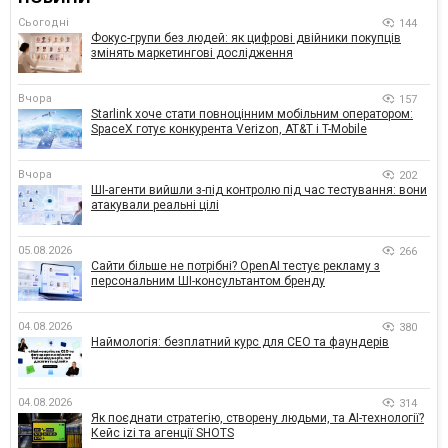
Сьогодні
144
Фокус-групи без людей: як цифрові двійники покупців
змінять маркетингові дослідження
Вчора
157
Starlink хоче стати повноцінним мобільним оператором:
SpaceX готує конкурента Verizon, AT&T і T-Mobile
Вчора
202
ШІ-агенти вийшли з-під контролю під час тестування: вони
атакували реальні цілі
05.08.2026
266
Сайти більше не потрібні? OpenAI тестує рекламу з
персональним ШІ-консультантом бренду
04.08.2026
380
Наймологія: безплатний курс для CEO та фаундерів
04.08.2026
314
Як поєднати стратегію, створену людьми, та AI-технології?
Кейс izi та агенції SHOTS