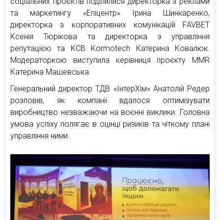
соціальних проєктів поділилися директорка з реклами
та маркетингу «Епіцентр» Ірина Шинкаренко,
директорка з корпоративних комунікацій FAVBET
Ксенія Тюрікова та директорка з управління
репутацією та КСВ Kormotech Катерина Ковалюк.
Модераторкою виступила керівниця проєкту MMR
Катерина Машевська.
Генеральний директор ТДВ «ІнтерХім» Анатолій Редер
розповів, як компанії вдалося оптимізувати
виробництво незважаючи на воєнні виклики. Головна
умова успіху полягає в оцінці ризиків та чіткому плані
управління ними.