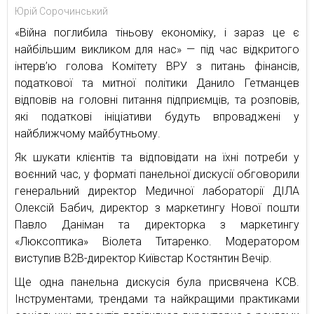
Юрій Сорочинський
«Війна поглибила тіньову економіку, і зараз це є
найбільшим викликом для нас» — під час відкритого
інтерв’ю голова Комітету ВРУ з питань фінансів,
податкової та митної політики Данило Гетманцев
відповів на головні питання підприємців, та розповів,
які податкові ініціативи будуть впроваджені у
найближчому майбутньому.
Як шукати клієнтів та відповідати на їхні потреби у
воєнний час, у форматі панельної дискусії обговорили
генеральний директор Медичної лабораторії ДІЛА
Олексій Бабич, директор з маркетингу Нової пошти
Павло Даніман та директорка з маркетингу
«Люксоптика» Віолета Титаренко. Модератором
виступив В2В-директор Київстар Костянтин Вечір.
Ще одна панельна дискусія була присвячена КСВ.
Інструментами, трендами та найкращими практиками