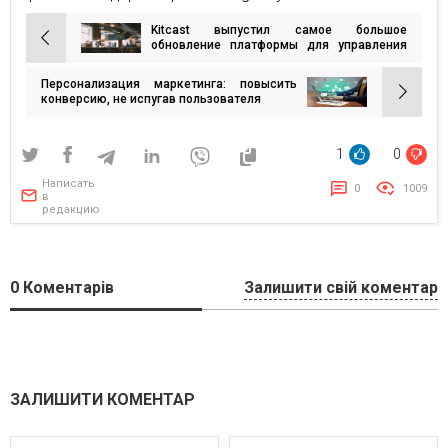
Kitcast выпустил самое большое
Навигация
обновление платформы для управления
цифровыми дисплеями на Apple TV!
по
Персонализация маркетинга: повысить
записям
конверсию, не испугав пользователя
1
0
Написать
0
1009
в
редакцию
0
Коментарів
Залишити свій коментар
ЗАЛИШИТИ КОМЕНТАР