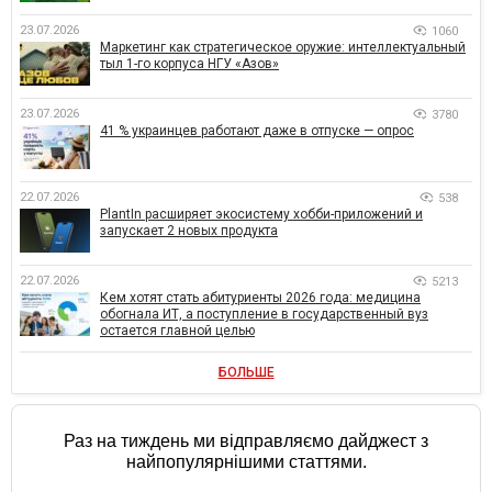
23.07.2026
1060
Маркетинг как стратегическое оружие: интеллектуальный
тыл 1-го корпуса НГУ «Азов»
23.07.2026
3780
41 % украинцев работают даже в отпуске — опрос
22.07.2026
538
PlantIn расширяет экосистему хобби-приложений и
запускает 2 новых продукта
22.07.2026
5213
Кем хотят стать абитуриенты 2026 года: медицина
обогнала ИТ, а поступление в государственный вуз
остается главной целью
БОЛЬШЕ
Раз на тиждень ми відправляємо дайджест з
найпопулярнішими статтями.