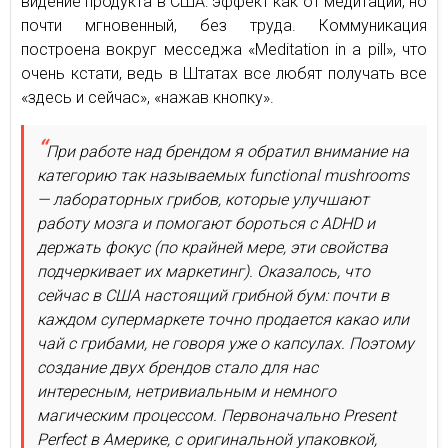
видение продукта в США: эффект как от медитации, но
почти мгновенный, без труда. Коммуникация
построена вокруг месседжа «Meditation in a pill», что
очень кстати, ведь в Штатах все любят получать все
«здесь и сейчас», «нажав кнопку».
При работе над брендом я обратил внимание на
категорию так называемых functional mushrooms
— лабораторных грибов, которые улучшают
работу мозга и помогают бороться с ADHD и
держать фокус (по крайней мере, эти свойства
подчеркивает их маркетинг). Оказалось, что
сейчас в США настоящий грибной бум: почти в
каждом супермаркете точно продается какао или
чай с грибами, не говоря уже о капсулах. Поэтому
создание двух брендов стало для нас
интересным, нетривиальным и немного
магическим процессом. Первоначально Present
Perfect в Америке, с оригинальной упаковкой,