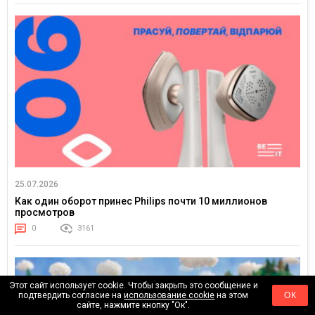
25.07.2026
Как один оборот принес Philips почти 10 миллионов
просмотров
0
3161
Этот сайт использует cookie. Чтобы закрыть это сообщение и
подтвердить согласие на
использование cookie
на этом
ОК
сайте, нажмите кнопку "Ок".