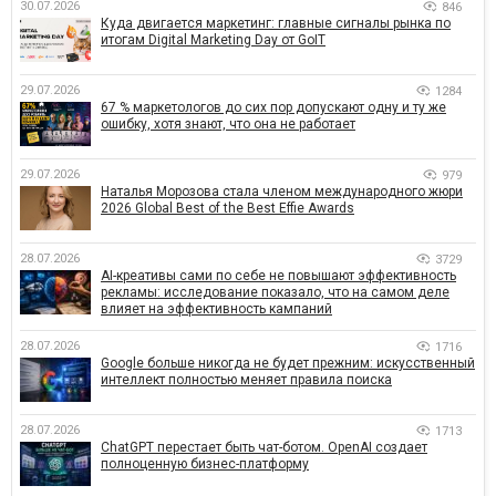
30.07.2026
846
Куда двигается маркетинг: главные сигналы рынка по
итогам Digital Marketing Day от GoIT
29.07.2026
1284
67 % маркетологов до сих пор допускают одну и ту же
ошибку, хотя знают, что она не работает
29.07.2026
979
Наталья Морозова стала членом международного жюри
2026 Global Best of the Best Effie Awards
28.07.2026
3729
AI-креативы сами по себе не повышают эффективность
рекламы: исследование показало, что на самом деле
влияет на эффективность кампаний
28.07.2026
1716
Google больше никогда не будет прежним: искусственный
интеллект полностью меняет правила поиска
28.07.2026
1713
ChatGPT перестает быть чат-ботом. OpenAI создает
полноценную бизнес-платформу