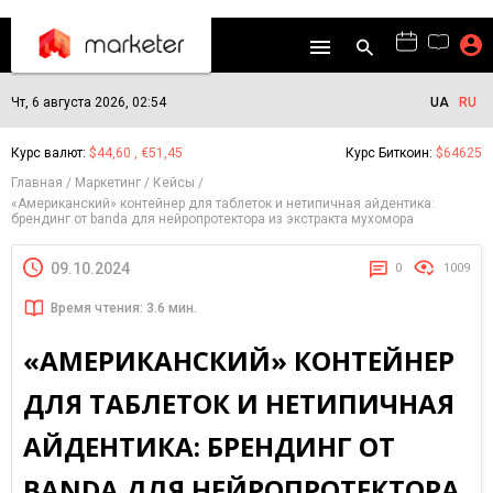
Чт, 6 августа 2026, 02:54
UA
RU
Курс валют:
$44,60 , €51,45
Курс Биткоин:
$64625
Главная
Маркетинг
Кейсы
«Американский» контейнер для таблеток и нетипичная айдентика:
брендинг от banda для нейропротектора из экстракта мухомора
09.10.2024
0
1009
Время чтения: 3.6 мин.
«АМЕРИКАНСКИЙ» КОНТЕЙНЕР
ДЛЯ ТАБЛЕТОК И НЕТИПИЧНАЯ
АЙДЕНТИКА: БРЕНДИНГ ОТ
BANDA ДЛЯ НЕЙРОПРОТЕКТОРА