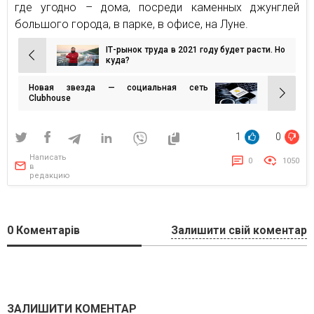
где угодно – дома, посреди каменных джунглей
большого города, в парке, в офисе, на Луне.
ІТ-рынок труда в 2021 году будет расти. Но
Навигация
куда?
по
Новая звезда — социальная сеть
записям
Clubhouse
1
0
Написать
0
1050
в
редакцию
0
Коментарів
Залишити свій коментар
ЗАЛИШИТИ КОМЕНТАР