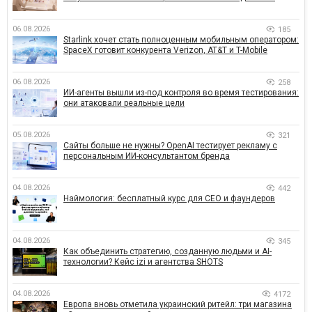
06.08.2026
185
Starlink хочет стать полноценным мобильным оператором:
SpaceX готовит конкурента Verizon, AT&T и T-Mobile
06.08.2026
258
ИИ-агенты вышли из-под контроля во время тестирования:
они атаковали реальные цели
05.08.2026
321
Сайты больше не нужны? OpenAI тестирует рекламу с
персональным ИИ-консультантом бренда
04.08.2026
442
Наймология: бесплатный курс для CEO и фаундеров
04.08.2026
345
Как объединить стратегию, созданную людьми и AI-
технологии? Кейс izi и агентства SHOTS
04.08.2026
4172
Европа вновь отметила украинский ритейл: три магазина