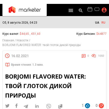
Сб, 8 августа 2026, 04:23
UA
RU
Курс валют:
$44,65 , €51,60
Курс Биткоин:
$64877
Главная
Новости
BORJOMI FLAVORED WATER: твой глоток дикой природы
16.02.2021
0
1050
Время чтения: 1.3 мин.
BORJOMI FLAVORED WATER:
ТВОЙ ГЛОТОК ДИКОЙ
ПРИРОДЫ
1
0