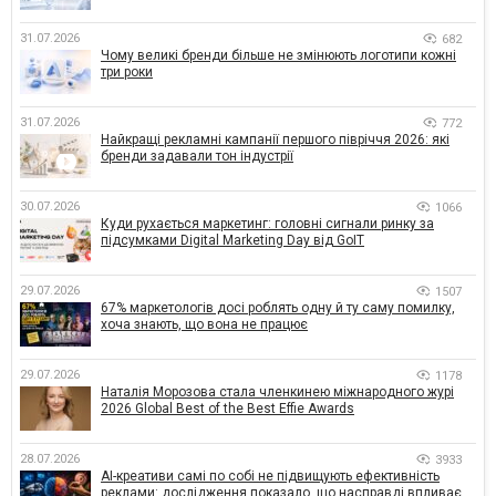
31.07.2026
682
Чому великі бренди більше не змінюють логотипи кожні
три роки
31.07.2026
772
Найкращі рекламні кампанії першого півріччя 2026: які
бренди задавали тон індустрії
30.07.2026
1066
Куди рухається маркетинг: головні сигнали ринку за
підсумками Digital Marketing Day від GoIT
29.07.2026
1507
67% маркетологів досі роблять одну й ту саму помилку,
хоча знають, що вона не працює
29.07.2026
1178
Наталія Морозова стала членкинею міжнародного журі
2026 Global Best of the Best Effie Awards
28.07.2026
3933
AI-креативи самі по собі не підвищують ефективність
реклами: дослідження показало, що насправді впливає