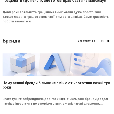
працювати «до пенсії», але готові працювати на максимум
Довгі роки лояльність працівника вимірювали дуже просто: чим
довше людина працює в компанії, тим вона цінніша. Саме тривалість
роботи вважалася...
Бренди
Усі статті >>
Чому великі бренди більше не змінюють логотипи кожні три
роки
Епоха гучних ребрендингів добігає кінця. У 2026 році бренди дедалі
частіше інвестують не в нові логотипи, а у впізнавані елементи,...