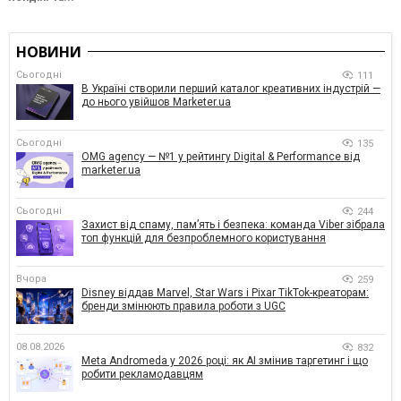
НОВИНИ
Сьогодні
111
В Україні створили перший каталог креативних індустрій —
до нього увійшов Marketer.ua
Сьогодні
135
OMG agency — №1 у рейтингу Digital & Performance від
marketer.ua
Сьогодні
244
Захист від спаму, памʼять і безпека: команда Viber зібрала
топ функцій для безпроблемного користування
Вчора
259
Disney віддав Marvel, Star Wars і Pixar TikTok-креаторам:
бренди змінюють правила роботи з UGC
08.08.2026
832
Meta Andromeda у 2026 році: як AI змінив таргетинг і що
робити рекламодавцям