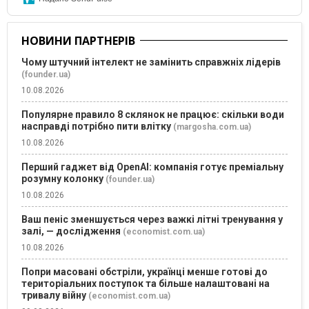
НОВИНИ ПАРТНЕРІВ
Чому штучний інтелект не замінить справжніх лідерів
(founder.ua)
10.08.2026
Популярне правило 8 склянок не працює: скільки води
насправді потрібно пити влітку
(margosha.com.ua)
10.08.2026
Перший гаджет від OpenAI: компанія готує преміальну
розумну колонку
(founder.ua)
10.08.2026
Ваш пеніс зменшується через важкі літні тренування у
залі, — дослідження
(economist.com.ua)
10.08.2026
Попри масовані обстріли, українці менше готові до
територіальних поступок та більше налаштовані на
тривалу війну
(economist.com.ua)