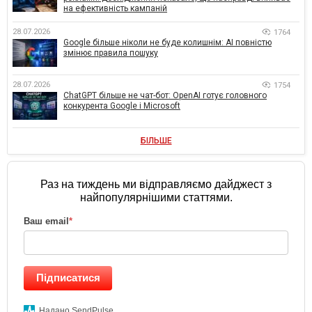
на ефективність кампаній
28.07.2026
1764
Google більше ніколи не буде колишнім: AI повністю
змінює правила пошуку
28.07.2026
1754
ChatGPT більше не чат-бот: OpenAI готує головного
конкурента Google і Microsoft
БІЛЬШЕ
Раз на тиждень ми відправляємо дайджест з
найпопулярнішими статтями.
Ваш email
*
Підписатися
Надано SendPulse