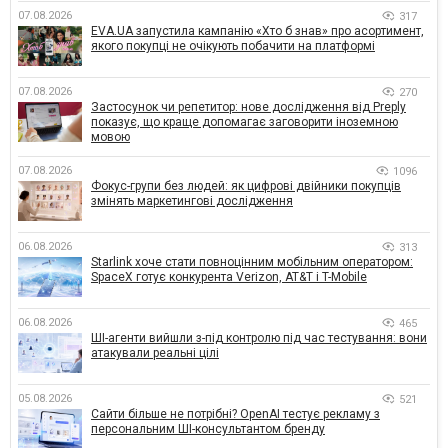
07.08.2026
317
EVA.UA запустила кампанію «Хто б знав» про асортимент,
якого покупці не очікують побачити на платформі
07.08.2026
270
Застосунок чи репетитор: нове дослідження від Preply
показує, що краще допомагає заговорити іноземною
мовою
07.08.2026
1096
Фокус-групи без людей: як цифрові двійники покупців
змінять маркетингові дослідження
06.08.2026
313
Starlink хоче стати повноцінним мобільним оператором:
SpaceX готує конкурента Verizon, AT&T і T-Mobile
06.08.2026
465
ШІ-агенти вийшли з-під контролю під час тестування: вони
атакували реальні цілі
05.08.2026
521
Сайти більше не потрібні? OpenAI тестує рекламу з
персональним ШІ-консультантом бренду