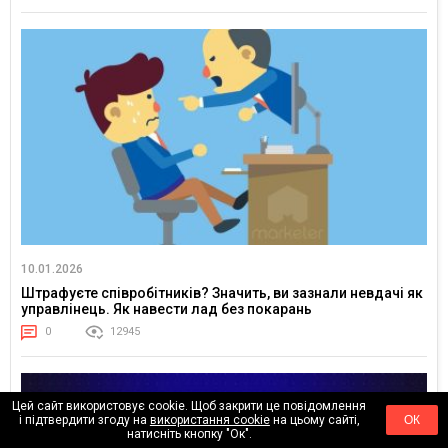
10.01.2026
Штрафуєте співробітників? Значить, ви зазнали невдачі як
управлінець. Як навести лад без покарань
0
12945
Цей сайт використовує cookie. Щоб закрити це повідомлення
і підтвердити згоду на
використання cookie
на цьому сайті,
ОК
натисніть кнопку "Ок".