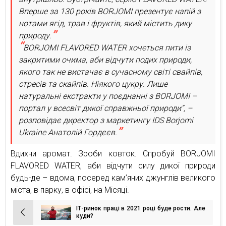
Вперше за 130 років BORJOMI презентує напій з
нотами ягід, трав і фруктів, який містить дику
природу.
BORJOMI FLAVORED WATER хочеться пити із
закритими очима, аби відчути подих природи,
якого так не вистачає в сучасному світі свайпів,
стресів та скайпів. Ніякого цукру. Лише
натуральні екстракти у поєднанні з BORJOMI –
портал у всесвіт дикої справжньої природи“, –
розповідає директор з маркетингу IDS Borjomi
Ukraine Анатолій Гордєєв.
Вдихни аромат. Зроби ковток. Спробуй BORJOMI
FLAVORED WATER, аби відчути силу дикої природи
будь-де – вдома, посеред кам’яних джунглів великого
міста, в парку, в офісі, на Місяці.
ІТ-ринок праці в 2021 році буде рости. Але
Навігація
куди?