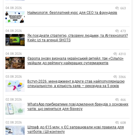
04.08.2026
663
Наймологія: безплатний курс для CEO та фаундерів
04.08.2026
473
Як поєднати стратегію, створену людьми, та AI-технології?
Кейс izi та агенції SHOTS
04.08.2026
4310
Європа знову визнала український ритейл: три «Сільпо»
увійшли до рейтингу найкращих супермаркетів
03.08.2026
3366
Вступ-2026: менеджмент вдруге став найпопулярнішою
спеціальністю, а кількість заяв — рекордна за 5 років
02.08.2026
466
WhatsApp прибиратиме повідомлення брендів з основних
чатів: що зміниться для бізнесу
02.08.2026
608
Штраф до €15 млн: у ЄС запрацювали нові правила для
чатботів і ШІ-контенту