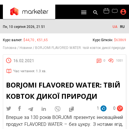
Пн, 10 серпня 2026, 21:51
UA
RU
Курс валют:
$44,70 , €51,65
Курс Біткоїн:
$63869
Головна
Новини
BORJOMI FLAVORED WATER: твій ковток дикої природи
16.02.2021
0
1051
Час читання: 1.3 хв.
BORJOMI FLAVORED WATER: ТВІЙ
КОВТОК ДИКОЇ ПРИРОДИ
1
0
Вперше за 130 років BORJOMI презентує інноваційний
продукт FLAVORED WATER – без цукру. З нотами ягід,