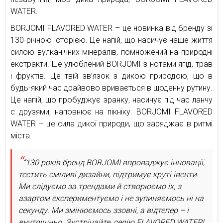
WATER.
BORJOMI FLAVORED WATER – це новинка від бренду зі
130-річною історією. Це напій, що насичує наше життя
силою вулканічних мінералів, помножений на природні
екстракти. Це улюблений BORJOMI з нотами ягід, трав
і фруктів. Це твій зв’язок з дикою природою, що в
будь-який час драйвово вривається в щоденну рутину.
Це напій, що пробуджує зранку, насичує під час ланчу
с друзями, наповнює на пікніку. BORJOMI FLAVORED
WATER – це сила дикої природи, що заряджає в ритмі
міста.
“130 років бренд BORJOMI впроваджує інновації,
тестить сміливі дизайни, підтримує круті івенти.
Ми слідуємо за трендами й створюємо їх, з
азартом експериментуємо і не зупиняємось ні на
секунду. Ми змінюємось ззовні, а відтепер – і
внутрішньо. Зустрічайте, серію FLAVORED WATER!