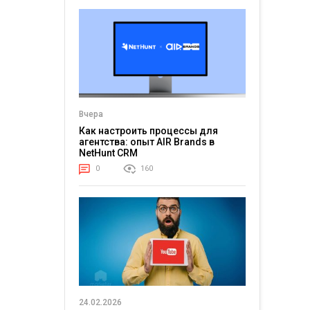
в мире
несколько дней во
нейросетью? Еще
долже
й. В 2026
время фестиваля
недавно мы
заряд, 
овное
Glastonbury сюда...
смеялись над
и стаб
мемными видео, где
Для...
...
Уилл...
Вчера
Как настроить процессы для
агентства: опыт AIR Brands в
NetHunt CRM
0
160
24.02.2026