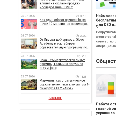
влияет на офлайн-продажи —
исследование COMFY
Наймологи
25.07.2026
3313
Как один оборот принес Philips
бесплатны
почти 10 миллионов просмотров
для CEO и
фаундеров
Рекрутинго
24.07.2026
2022
агентство tal
От Львова до Харькова: Glovo
совместно 
Academy масштабирует
операционн
образовательную программу по
системой C
поддержке украинского бизнеса
(входят в гр
23.07.2026
718
Общест
Пока 97% маркетологов пишут
FRACTAL) за
промпты, Галичина получила
бесплатный 
иглу и фетр
"Наймология
и фаундерам
23.07.2026
1123
Маркетинг как стратегическое
оружие: интеллектуальный тыл 1-
го корпуса НГУ «Азов»
БОЛЬШЕ
Работа ос
главной о
украинцев