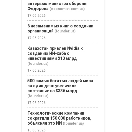
из тысяч
интервью министра обороны
потенциаль
Федорова
(economist.com.ua)
покупателей
17.06.2026
несколько м
Участники т
6 незаменимых книг о создании
группы...
организаций
(founder.ua)
17.06.2026
Казахстан привлек Nvidia к
созданию ИИ-хаба с
инвестициями $10 млрд
(founder.ua)
17.06.2026
500 самых богатых людей мира
за один день увеличили
состояние на $336 млрд
(founder.ua)
17.06.2026
Технологические компании
сократили 150 000 работников,
объясняя это ИИ
(founder.ua)
16.06.2026