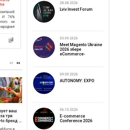
28.08.2026
ля
Lviv Invest Forum
омпаний
я. И 76%
этого не
ународная
в своем
, которая
03.09.2026
ители не
Meet Magento Ukraine
уют ее».
2026 збере
является
eCommerce-
]
спільноту в Києві
09.09.2026
AUTONOMY: EXPO
06.10.2026
рует ваш
Бьюти-мифы под
Цена ошибки
Как н
за три
микроскопом:
растёт. Как
требо
E-commerce
Но бренд и
почему
Conference 2026
владельцу
резул
натуральная
перестать быть
подчи
убботу я
Вы читаете состав и
Многие
Многие