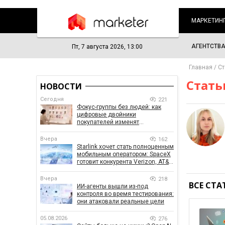
МАРКЕТИН
АГЕНТСТВ
Пт, 7 августа 2026, 13:00
Главная
Ст
Стать
НОВОСТИ
Сегодня
221
Фокус-группы без людей: как
цифровые двойники
покупателей изменят
маркетинговые исследования
Вчера
162
Starlink хочет стать полноценным
мобильным оператором: SpaceX
готовит конкурента Verizon, AT&T
и T-Mobile
Вчера
218
ВСЕ СТА
ИИ-агенты вышли из-под
контроля во время тестирования:
они атаковали реальные цели
05.08.2026
276