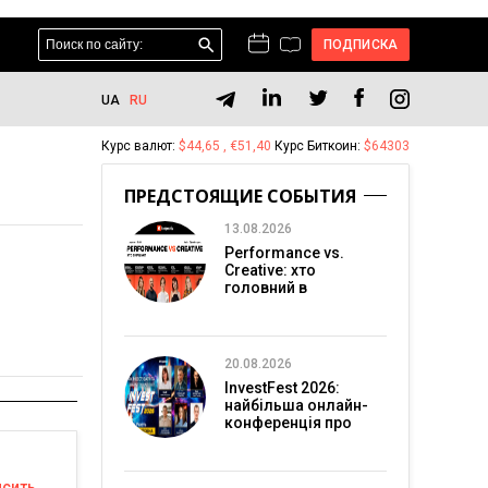
ПОДПИСКА
UA
RU
Курс валют:
$44,65 , €51,40
Курс Биткоин:
$64303
ПРЕДСТОЯЩИЕ СОБЫТИЯ
13.08.2026
Performance vs.
Creative: хто
головний в
перформанс-
маркетингу?
20.08.2026
InvestFest 2026:
найбільша онлайн-
конференція про
інвестиції
ысить