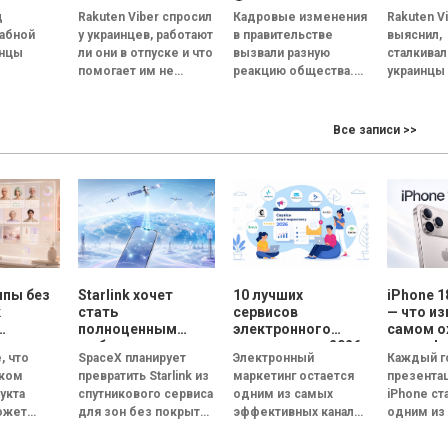
ы
Федорова – опрос
коллега
д
Rakuten Viber спросил
Кадровые изменения
Rakuten V
ния
Gradus
каждый
абной
у украинцев, работают
в правительстве
выяснил,
качества
ищет но
инцы
ли они в отпуске и что
вызвали разную
сталкивал
6
— опрос
помогает им не
реакцию общества.
украинцы
но
отвлекаться на
Если о замене
токсичн
рабочие задачи. В...
премьер-министра
коллегами
качества
мнения опрошенных
и как они
Все записи >>
не.
разделились почти
токсичну
авляющих,
поровну, решение об
в коллект
их общую
отставке...
и...
ппы без
Starlink хочет
10 лучших
iPhone 1
к
стать
сервисов
— что из
полноценным
электронного
самом 
мобильным
маркетинга в 2026
смартфо
, что
SpaceX планирует
Электронный
Каждый г
ей
оператором:
году: сравнение
ском
превратить Starlink из
маркетинг остается
презента
SpaceX готовит
возможностей и
укта
спутникового сервиса
одним из самых
iPhone ст
овые
конкурента
функций
ожет
для зон без покрытия
эффективных каналов
одним из
ния
Verizon, AT&T и T-
ус-группу
Mobile
в полноценного
цифровых
обсужда