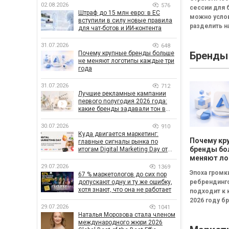
смысла пр
02.08.2026
576
сессии для 
стратегич
Штраф до 15 млн евро: в ЕС
можно усло
сессию
вступили в силу новые правила
разделить на
для чат-ботов и ИИ-контента
неудачная,
сбалансиров
31.07.2026
648
Почему крупные бренды больше
Бренды
трансформа
не меняют логотипы каждые три
Неудачная —
года
«рефлексия
канапе»...
31.07.2026
712
Лучшие рекламные кампании
первого полугодия 2026 года:
какие бренды задавали тон в
отрасли
30.07.2026
910
Куда двигается маркетинг:
Почему кр
главные сигналы рынка по
бренды бо
итогам Digital Marketing Day от
GoIT
меняют ло
каждые тр
29.07.2026
1369
Эпоха громк
67 % маркетологов до сих пор
допускают одну и ту же ошибку,
ребрендинг
хотя знают, что она не работает
подходит к 
2026 году б
29.07.2026
1041
чаще инвест
Наталья Морозова стала членом
в новые лого
международного жюри 2026
узнаваемые.