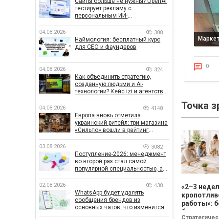
Сайты больше не нужны? OpenAI
тестирует рекламу с
персональным ИИ-
консультантом бренда
04.08.2026
388
Маркет
Наймология: бесплатный курс
для CEO и фаундеров
0
04.08.2026
324
Как объединить стратегию,
созданную людьми и AI-
технологии? Кейс izi и агентства
SHOTS
Точка з
04.08.2026
4148
Европа вновь отметила
украинский ритейл: три магазина
«Сильпо» вошли в рейтинг
лучших супермаркетов
03.08.2026
3082
Поступление-2026: менеджмент
во второй раз стал самой
популярной специальностью, а
количество заявлений —
рекордным за последние 5 лет
02.08.2026
438
«2–3 неде
WhatsApp будет удалять
кропотлив
сообщения брендов из
работы»: б
основных чатов: что изменится
бизнесу не
для бизнеса
Стратегичес