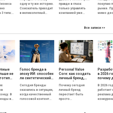
оводить
обратить внимание
скопиро
бизнеса
одну и ту же историю.
правде в глаза:
покупаю 
ескую
на собеседовании
сможет
вно
Соискатель приходит
только управлять
рынке. П
 3 типа:
в великолепный
компанией уже
мимо дес
офис, его встречает
недостаточно.
прилавков
анная и
улыбчивый сотрудник
Руководитель
Помидор
ционная.
отдела кадров, а...
должен стать лицом
примерн
Все записи >>
 это
бизнеса. По данным
одинаков
 под
Edelman, 84% людей...
сорта, по
похожий..
упные
Голос бренда в
Personal Value
Разрабо
льше не
эпоху ИИ: способен
Core: как создать
в 2026 г
готипы
ли синтетический
личный бренд,
почему 
и года
голос передать
который
важнее 
их
Сегодня бренды
Почему сегодня
В 2026 го
эмоции и внушить
способствует
ов
оказались в ситуации,
личный бренд
работает 
доверие, или все
выбору, доверию и
концу. В
когда качественный
перестает быть
реклама 
бренды вскоре
статусу
ренды всё
голосовой контент
просто
конкуренц
будут звучать
ируют не
одинаково?
перестал быть
дополнительной
внимание
типы, а в
конкурентным
возможностью для
пользова
..
преимуществом.
медийных личностей
сокращае