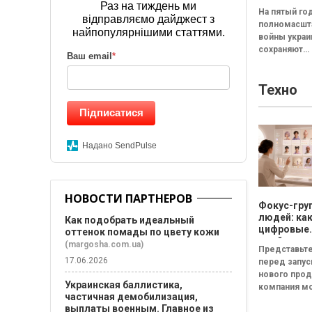
результат
Раз на тиждень ми
На пятый го
исследова
відправляємо дайджест з
полномасшт
Барометр 
найпопулярнішими статтями.
войны укра
жизни 202
сохраняют
Ваш email
*
относитель
стабильное
Техно
восприятие 
жизни в стра
Підписатися
Среди сост
формирующ
оценку жизн
Надано SendPulse
НОВОСТИ ПАРТНЕРОВ
Фокус-гру
людей: ка
Как подобрать идеальный
цифровые
оттенок помады по цвету кожи
двойники
(margosha.com.ua)
Представьте
покупател
17.06.2026
перед запу
изменят
нового прод
маркетинг
Украинская баллистика,
компания м
исследова
частичная демобилизация,
собрать фок
выплаты военным. Главное из