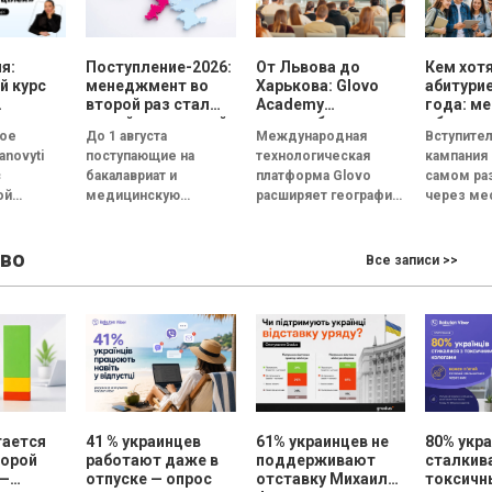
я:
Поступление-2026:
От Львова до
Кем хот
й курс
менеджмент во
Харькова: Glovo
абитури
второй раз стал
Academy
года: м
самой популярной
масштабирует
обогнала
вое
До 1 августа
Международная
Вступите
специальностью, а
образовательную
поступл
anovyti
поступающие на
технологическая
кампания 
количество
программу по
государ
с
бакалавриат и
платформа Glovo
самом ра
заявлений —
поддержке
вуз оста
ой
медицинскую
расширяет географию
через ме
рекордным за
украинского
главной
ore
последние 5 лет
магистратуру сделали
бизнеса
образовательного
узнаем, с
уппу
свой выбор и подали
проекта Glovo
абитурие
во
пускают
заявления на
Academy в Украине.
поступили
Все записи >>
курс
желанные
Инициатива,
учрежде
: как СEO
специальности. В
помогающая малому
професси
...
этом...
и среднему бизнесу
предвузов
(МСБ)
адаптироваться...
тается
41 % украинцев
61% украинцев не
80% укр
порой
работают даже в
поддерживают
сталкив
 —
отпуске — опрос
отставку Михаила
токсич