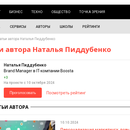
Г
БИЗНЕС
ТЕХНО
ОБЩЕСТВО
ТОЧКА ЗРЕНИЯ
А
СЕРВИСЫ
АВТОРЫ
ШКОЛЫ
РЕЙТИНГИ
атьи автора Наталья Пиддубенко
и автора Наталья Пиддубенко
Наталья Пиддубенко
Brand Manager в IT-компании Boosta
+3
На проекте с 10 октября 2024
Посмотреть рейтинг
Проголосовать
ТЬИ АВТОРА
10.10.2024
Персонализация маркетинга: пов