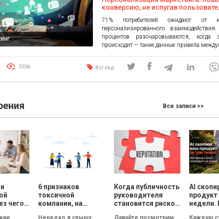
конверсию, не испугав пользовате
71% потребителей ожидают от к
персонализированного взаимодействи
процентов разочаровываются, когда 
инг
происходит — такие данные привела межд
консалтинговая компания McKinsey 
репорте, подытожив исследование фразой
3336
Взгляд
в переводе могла бы звучать: «Потреб
просто хотят персонализации, они треб
Несмотря на то, что это исследование 
одним из самых основательных, прошло […
рения
Все записи >>
ли
6 признаков
Когда публичность
AI скопи
ой
токсичной
руководителя
продукт 
ез чего
компании, на
становится риском
недели. 
т
которые нужно
для репутации
смыслы
кие
Нередко я слышу
Давайте посмотрим
Каждую с