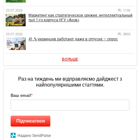
23.07.2026
1106
Маркетинг как стратегическое оружие: интеллектуальный
тыл 1-го корпуса НГУ «Азов»
23.07.2026
3850
41 % украинцев работают даже в отпуске — опрос
БОЛЬШЕ
Раз на тиждень ми відправляємо дайджест з
найпопулярнішими статтями.
Ваш email
*
Підписатися
Надано SendPulse