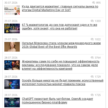
30.07.2026
895
Куда двигается маркетинг: главные сигналы рынка по
итогам Digital Marketing Day от GoIT
29.07.2026
1333
67 % маркетологов до сих пор допускают одну и ту же
ошибку, хотя знают, что она не работает
29.07.2026
1022
Наталья Морозова стала членом международного жюри
2026 Global Best of the Best Effie Awards
28.07.2026
3764
AI-креативы сами по себе не повышают эффективность
рекламы: исследование показало, что на самом деле
влияет на эффективность кампаний
28.07.2026
1729
Google больше никогда не будет прежним: искусственный
интеллект полностью меняет правила поиска
28.07.2026
1725
ChatGPT перестает быть чат-ботом. OpenAI создает
полноценную бизнес-платформу