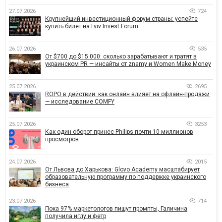
27.07.2026
724
Крупнейший инвестиционный форум страны: успейте
купить билет на Lviv Invest Forum
26.07.2026
535
От $700 до $15 000: сколько зарабатывают и тратят в
украинском PR — инсайты от znamy и Women Make Money
25.07.2026
2695
ROPO в действии: как онлайн влияет на офлайн-продажи
— исследование COMFY
25.07.2026
3253
Как один оборот принес Philips почти 10 миллионов
просмотров
24.07.2026
2015
От Львова до Харькова: Glovo Academy масштабирует
образовательную программу по поддержке украинского
бизнеса
23.07.2026
714
Пока 97% маркетологов пишут промпты, Галичина
получила иглу и фетр