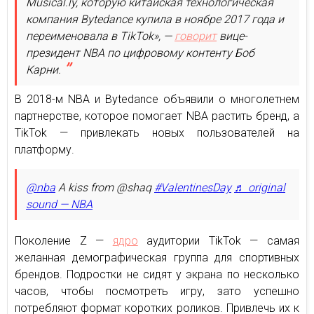
Musical.ly, которую китайская технологическая
компания Bytedance купила в ноябре 2017 года и
переименовала в TikTok», —
говорит
вице-
президент NBA по цифровому контенту Боб
Карни.
В 2018-м NBA и Bytedance объявили о многолетнем
партнерстве, которое помогает NBA растить бренд, а
TikTok — привлекать новых пользователей на
платформу.
@nba
A kiss from @shaq
#ValentinesDay
♬ original
sound — NBA
Поколение Z —
ядро
аудитории TikTok — самая
желанная демографическая группа для спортивных
брендов. Подростки не сидят у экрана по несколько
часов, чтобы посмотреть игру, зато успешно
потребляют формат коротких роликов. Привлечь их к