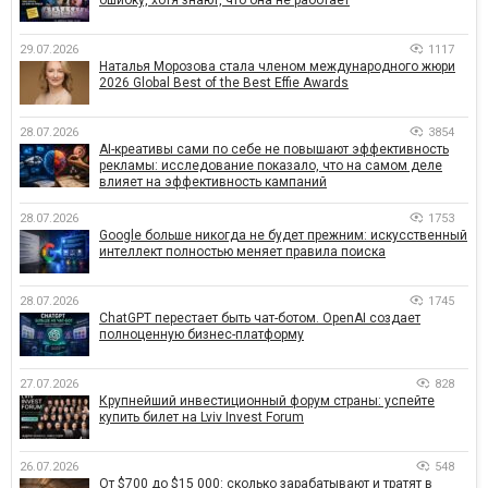
29.07.2026
1117
Наталья Морозова стала членом международного жюри
2026 Global Best of the Best Effie Awards
28.07.2026
3854
AI-креативы сами по себе не повышают эффективность
рекламы: исследование показало, что на самом деле
влияет на эффективность кампаний
28.07.2026
1753
Google больше никогда не будет прежним: искусственный
интеллект полностью меняет правила поиска
28.07.2026
1745
ChatGPT перестает быть чат-ботом. OpenAI создает
полноценную бизнес-платформу
27.07.2026
828
Крупнейший инвестиционный форум страны: успейте
купить билет на Lviv Invest Forum
26.07.2026
548
От $700 до $15 000: сколько зарабатывают и тратят в