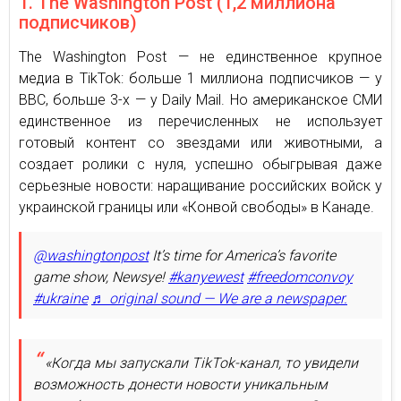
1. The Washington Post (1,2 миллиона
подписчиков)
The Washington Post — не единственное крупное
медиа в TikTok: больше 1 миллиона подписчиков — у
BBC, больше 3-х — у Daily Mail. Но американское СМИ
единственное из перечисленных не использует
готовый контент со звездами или животными, а
создает ролики с нуля, успешно обыгрывая даже
серьезные новости: наращивание российских войск у
украинской границы или «Конвой свободы» в Канаде.
@washingtonpost
It’s time for America’s favorite
game show, Newsye!
#kanyewest
#freedomconvoy
#ukraine
♬ original sound — We are a newspaper.
«Когда мы запускали TikTok-канал, то увидели
возможность донести новости уникальным