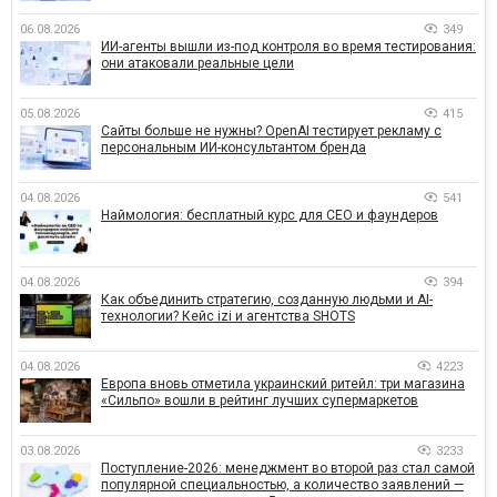
06.08.2026
349
ИИ-агенты вышли из-под контроля во время тестирования:
они атаковали реальные цели
05.08.2026
415
Сайты больше не нужны? OpenAI тестирует рекламу с
персональным ИИ-консультантом бренда
04.08.2026
541
Наймология: бесплатный курс для CEO и фаундеров
04.08.2026
394
Как объединить стратегию, созданную людьми и AI-
технологии? Кейс izi и агентства SHOTS
04.08.2026
4223
Европа вновь отметила украинский ритейл: три магазина
«Сильпо» вошли в рейтинг лучших супермаркетов
03.08.2026
3233
Поступление-2026: менеджмент во второй раз стал самой
популярной специальностью, а количество заявлений —