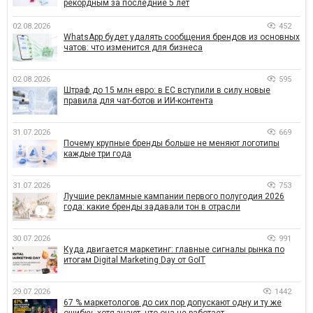
рекордным за последние 5 лет
02.08.2026
452
WhatsApp будет удалять сообщения брендов из основных
чатов: что изменится для бизнеса
02.08.2026
595
Штраф до 15 млн евро: в ЕС вступили в силу новые
правила для чат-ботов и ИИ-контента
31.07.2026
669
Почему крупные бренды больше не меняют логотипы
каждые три года
31.07.2026
753
Лучшие рекламные кампании первого полугодия 2026
года: какие бренды задавали тон в отрасли
30.07.2026
991
Куда двигается маркетинг: главные сигналы рынка по
итогам Digital Marketing Day от GoIT
29.07.2026
1442
67 % маркетологов до сих пор допускают одну и ту же
ошибку, хотя знают, что она не работает