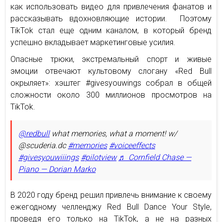
как использовать видео для привлечения фанатов и
рассказывать вдохновляющие истории. Поэтому
TikTok стал еще одним каналом, в который бренд
успешно вкладывает маркетинговые усилия.
Опасные трюки, экстремальный спорт и живые
эмоции отвечают культовому слогану «Red Bull
окрыляет»: хэштег #givesyouwings собрал в общей
сложности около 300 миллионов просмотров на
TikTok.
@redbull
what memories, what a moment! w/
@scuderia.dc
#memories
#voiceeffects
#givesyouwiiings
#pilotview
♬ Cornfield Chase —
Piano — Dorian Marko
В 2020 году бренд решил привлечь внимание к своему
ежегодному челленджу Red Bull Dance Your Style,
проведя его только на TikTok, а не на разных