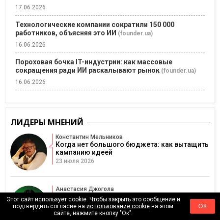
17.06.2026
Технологические компании сократили 150 000
работников, объясняя это ИИ
(founder.ua)
16.06.2026
Пороховая бочка IT-индустрии: как массовые
сокращения ради ИИ раскалывают рынок
(founder.ua)
16.06.2026
ЛИДЕРЫ МНЕНИЙ
Константин Мельников
Когда нет большого бюджета: как вытащить
кампанию идеей
23 июля 2026
Анастасия Джогола
Когда публичность руководителя становится
Этот сайт использует cookie. Чтобы закрыть это сообщение и
риском для репутации
подтвердить согласие на
использование cookie
на этом
ОК
16 июля 2026
сайте, нажмите кнопку "Ок".