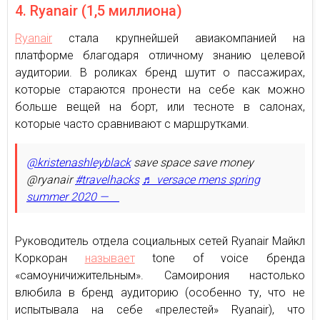
4. Ryanair (1,5 миллиона)
Ryanair
стала крупнейшей авиакомпанией на
платформе благодаря отличному знанию целевой
аудитории. В роликах бренд шутит о пассажирах,
которые стараются пронести на себе как можно
больше вещей на борт, или тесноте в салонах,
которые часто сравнивают с маршрутками.
@kristenashleyblack
save space save money
@ryanair
#travelhacks
♬ versace mens spring
summer 2020 — ⠀
Руководитель отдела социальных сетей Ryanair Майкл
Коркоран
называет
tone of voice бренда
«самоуничижительным». Самоирония настолько
влюбила в бренд аудиторию (особенно ту, что не
испытывала на себе «прелестей» Ryanair), что