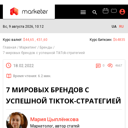
Вс, 9 августа 2026, 10:12
UA
RU
Курс валют:
$44,65 , €51,60
Курс Биткоин:
$64835
Главная
Маркетинг
Бренды
7 мировых брендов с успешной TikTok-стратегией
18.02.2022
0
4667
Время чтения: 6.2 мин.
7 МИРОВЫХ БРЕНДОВ С
УСПЕШНОЙ TIKTOK-СТРАТЕГИЕЙ
Мария Цыплёнкова
Маркетолог, автор статей