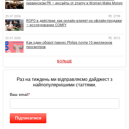
украинском PR — инсайты от znamy и Women Make Money
25.07.2026
2799
ROPO в действии: как онлайн влияет на офлайн-продажи
— исследование COMFY
25.07.2026
3515
Как один оборот принес Philips почти 10 миллионов
просмотров
БОЛЬШЕ
Раз на тиждень ми відправляємо дайджест з
найпопулярнішими статтями.
Ваш email
*
Підписатися