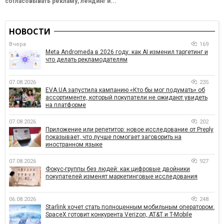
согласовывать рекламу, лендинг и...
НОВОСТИ
Вчера
169
Meta Andromeda в 2026 году: как AI изменил таргетинг и
что делать рекламодателям
07.08.2026
235
EVA.UA запустила кампанию «Кто бы мог подумать» об
ассортименте, который покупатели не ожидают увидеть
на платформе
07.08.2026
202
Приложение или репетитор: новое исследование от Preply
показывает, что лучше помогает заговорить на
иностранном языке
07.08.2026
927
Фокус-группы без людей: как цифровые двойники
покупателей изменят маркетинговые исследования
06.08.2026
248
Starlink хочет стать полноценным мобильным оператором:
SpaceX готовит конкурента Verizon, AT&T и T-Mobile