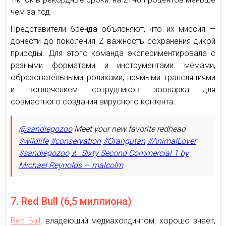
чем за год.
Представители бренда объясняют, что их миссия —
донести до поколения Z важность сохранения дикой
природы. Для этого команда экспериментировала с
разными форматами и инструментами: мемами,
образовательными роликами, прямыми трансляциями
и вовлечением сотрудников зоопарка для
совместного создания вирусного контента.
@sandiegozoo
Meet your new favorite redhead
#wildlife
#conservation
#Orangutan
#AnimalLover
#sandiegozoo
♬ Sixty Second Commercial 1 by
Michael Reynolds — malcolm
7. Red Bull (6,5 миллиона)
Red Bull
, владеющий медиахолдингом, хорошо знает,