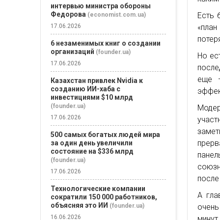
интервью министра обороны
Федорова
Есть 
(economist.com.ua)
«план
17.06.2026
потер
6 незаменимых книг о создании
организаций
(founder.ua)
Но ес
17.06.2026
после
еще —
Казахстан привлек Nvidia к
созданию ИИ-хаба с
эффек
инвестициями $10 млрд
(founder.ua)
Модер
17.06.2026
участ
замет
500 самых богатых людей мира
прерв
за один день увеличили
состояние на $336 млрд
панел
(founder.ua)
союзн
17.06.2026
после
Технологические компании
А гла
сократили 150 000 работников,
объясняя это ИИ
очень
(founder.ua)
16.06.2026
минут