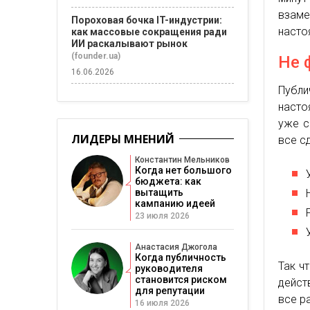
взам
Пороховая бочка IT-индустрии:
насто
как массовые сокращения ради
ИИ раскалывают рынок
(founder.ua)
Не 
16.06.2026
Публи
насто
уже с
ЛИДЕРЫ МНЕНИЙ
все с
Константин Мельников
Когда нет большого
бюджета: как
вытащить
кампанию идеей
23 июля 2026
Анастасия Джогола
Когда публичность
Так ч
руководителя
становится риском
дейст
для репутации
все р
16 июля 2026