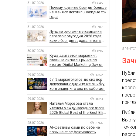
31.07.2026
645
Почему крупные бренды больше
не меняют логотипы каждые три
года
31.07.2026
707
Лучшие рекламные кампании
первого полугодия 2026 года:
какие бренды задавали тон в
отрасли
агентс
30.07.2026
896
Куда двигается маркетинг:
Зач
главные сигналы рынка по
итогам Digital Marketing Day от
GoIT
Публ
29.07.2026
1352
предс
67 % маркетологов до сих пор
допускают одну и ту же ошибку,
корп
хотя знают, что она не работает
прев
29.07.2026
1023
пригл
Наталья Морозова стала
членом международного жюри
Публи
2026 Global Best of the Best Effie
Awards
Высту
28.07.2026
3764
точко
AI-креативы сами по себе не
повышают эффективность
распр