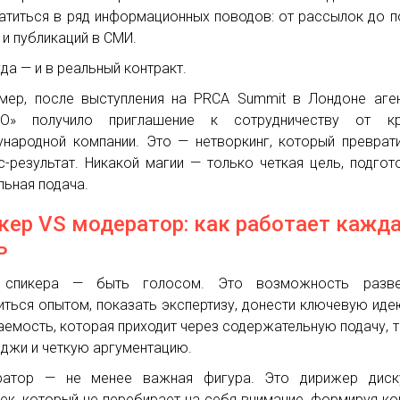
атиться в ряд информационных поводов: от рассылок до п
 и публикаций в СМИ.
гда — и в реальный контракт.
мер, после выступления на PRCA Summit в Лондоне аге
ТО» получило приглашение к сотрудничеству от кр
народной компании. Это — нетворкинг, который преврат
с-результат. Никакой магии — только четкая цель, подгот
льная подача.
кер VS модератор: как работает кажд
ь
 спикера — быть голосом. Это возможность разве
иться опытом, показать экспертизу, донести ключевую иде
аемость, которая приходит через содержательную подачу, 
джи и четкую аргументацию.
ратор — не менее важная фигура. Это дирижер диску
ек, который не перебирает на себя внимание, формируя ко