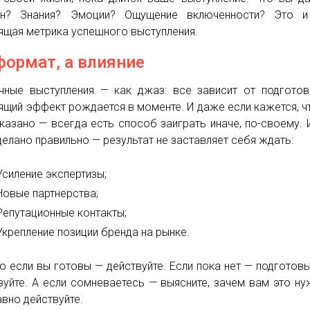
ен? Знания? Эмоции? Ощущение включенности? Это и
ящая метрика успешного выступления.
формат, а влияние
чные выступления — как джаз: все зависит от подготов
ящий эффект рождается в моменте. И даже если кажется, ч
казано — всегда есть способ заиграть иначе, по-своему. 
делано правильно — результат не заставляет себя ждать:
Усиление экспертизы;
Новые партнерства;
Репутационные контакты;
Укрепление позиции бренда на рынке.
то если вы готовы — действуйте. Если пока нет — подготовь
вуйте. А если сомневаетесь — выясните, зачем вам это ну
авно действуйте.