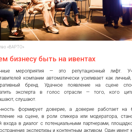
тво «ВАРТО»
ем бизнесу быть на ивентах
ичные мероприятия — это репутационный лифт. Уч
тавителей компании автоматически усиливает как личный,
оративный бренд. Удачное появление на сцене спо
ратить эксперта в голос отрасли — того, кого цити
ашают, слушают.
чность формирует доверие, а доверие работает на б
пление на сцене, в роли спикера или модератора, стан
й входа в диалог с потенциальными партнерами, площадк
остранения экспертизы и контентным активом. Один ивент