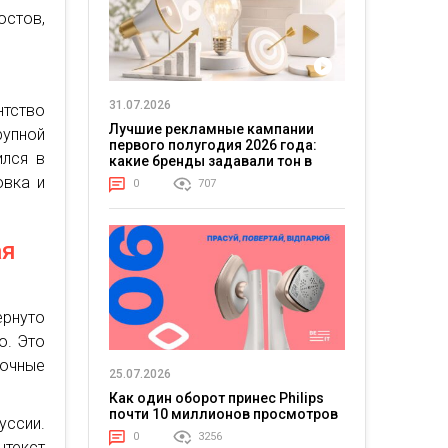
остов,
31.07.2026
нтство
Лучшие рекламные кампании
упной
первого полугодия 2026 года:
ился в
какие бренды задавали тон в
отрасли
овка и
0
707
ая
рнуто
ю. Это
точные
25.07.2026
Как один оборот принес Philips
почти 10 миллионов просмотров
ссии.
0
3256
нтекст