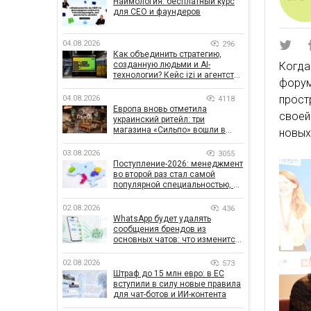
Наймология: бесплатный курс
для CEO и фаундеров
04.08.2026
296
Как объединить стратегию,
созданную людьми и AI-
Когда
технологии? Кейс izi и агентства
фору
SHOTS
прост
04.08.2026
4118
Европа вновь отметила
своей
украинский ритейл: три
магазина «Сильпо» вошли в
новых 
рейтинг лучших супермаркетов
03.08.2026
3055
Поступление-2026: менеджмент
во второй раз стал самой
популярной специальностью, а
количество заявлений —
рекордным за последние 5 лет
02.08.2026
436
WhatsApp будет удалять
сообщения брендов из
основных чатов: что изменится
для бизнеса
02.08.2026
573
Штраф до 15 млн евро: в ЕС
вступили в силу новые правила
для чат-ботов и ИИ-контента