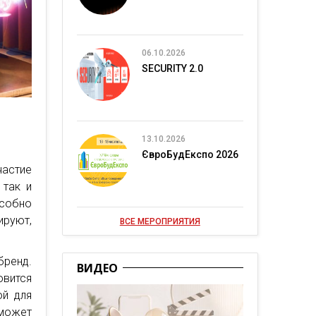
06.10.2026
SECURITY 2.0
13.10.2026
ЄвроБудЕкспо 2026
астие
 так и
собно
руют,
ВСЕ МЕРОПРИЯТИЯ
ренд.
ВИДЕО
овится
ой для
 может