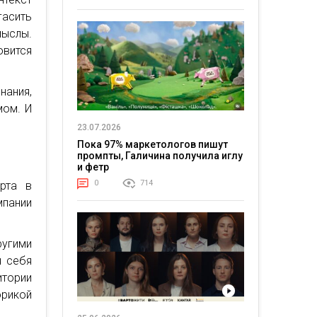
асить
ыслы.
овится
нания,
мом. И
23.07.2026
Пока 97% маркетологов пишут
промпты, Галичина получила иглу
и фетр
0
714
рта в
мпании
угими
я себя
итории
рикой