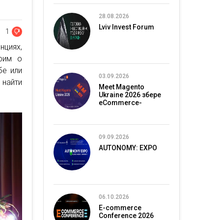
28.08.2026
Lviv Invest Forum
1
циях,
рим о
бе или
03.09.2026
 найти
Meet Magento
Ukraine 2026 збере
eCommerce-
спільноту в Києві
09.09.2026
AUTONOMY: EXPO
06.10.2026
E-commerce
Conference 2026