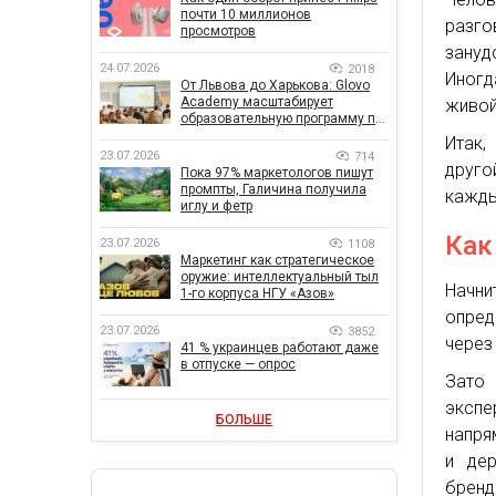
почти 10 миллионов
разг
просмотров
зануд
24.07.2026
2018
Иногд
От Львова до Харькова: Glovo
Academy масштабирует
живой
образовательную программу по
поддержке украинского
Итак,
бизнеса
23.07.2026
714
друго
Пока 97% маркетологов пишут
промпты, Галичина получила
кажды
иглу и фетр
Как
23.07.2026
1108
Маркетинг как стратегическое
оружие: интеллектуальный тыл
Начни
1-го корпуса НГУ «Азов»
опред
23.07.2026
3852
через
41 % украинцев работают даже
в отпуске — опрос
Зато
экспе
БОЛЬШЕ
напря
и дер
бренд