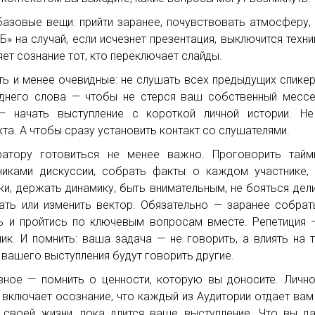
базовые вещи: прийти заранее, почувствовать атмосферу,
 Б» на случай, если исчезнет презентация, выключится техни
яет сознание тот, кто переключает слайды.
ть и менее очевидные: не слушать всех предыдущих спике
днего слова — чтобы не стерся ваш собственный месс
 начать выступление с короткой личной истории. Не
та. А чтобы сразу установить контакт со слушателями.
атору готовиться не менее важно. Проговорить тайми
никами дискуссии, собрать факты о каждом участнике,
ки, держать динамику, быть внимательным, не бояться дел
ать или изменить вектор. Обязательно — заранее собра
ь и пройтись по ключевым вопросам вместе. Репетиция
ик. И помнить: ваша задача — не говорить, а влиять на т
 вашего выступления будут говорить другие.
вное — помнить о ценности, которую вы доносите. Личн
 включает осознание, что каждый из Аудитории отдает вам
 своей жизни, пока длится ваше выступление. Что вы д