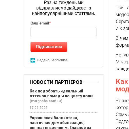
Раз на тиждень ми
При э
відправляємо дайджест з
найпопулярнішими статтями.
модер
берит
Ваш email
*
И к зр
В чем
форми
Підписатися
Не ув
Надано SendPulse
Модер
кажды
Как
НОВОСТИ ПАРТНЕРОВ
мод
Как подобрать идеальный
оттенок помады по цвету кожи
Волне
(margosha.com.ua)
котор
17.06.2026
Самый
Украинская баллистика,
Подго
частичная демобилизация,
выплаты военным. Главное из
каким