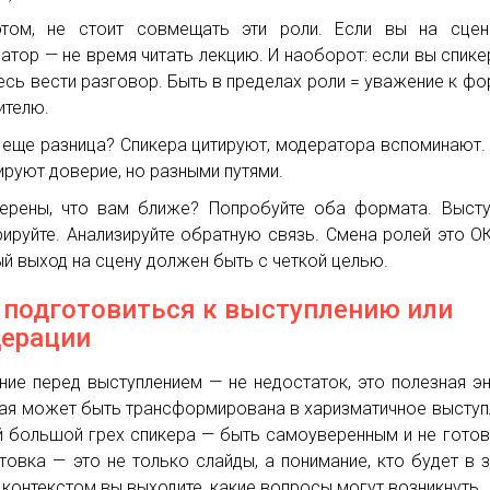
том, не стоит совмещать эти роли. Если вы на сцен
атор — не время читать лекцию. И наоборот: если вы спике
есь вести разговор. Быть в пределах роли = уважение к фо
ителю.
 еще разница? Спикера цитируют, модератора вспоминают.
руют доверие, но разными путями.
ерены, что вам ближе? Попробуйте оба формата. Высту
ируйте. Анализируйте обратную связь. Смена ролей это О
й выход на сцену должен быть с четкой целью.
 подготовиться к выступлению или
ерации
ние перед выступлением — не недостаток, это полезная эн
ая может быть трансформирована в харизматичное выступ
 большой грех спикера — быть самоуверенным и не готов
товка — это не только слайды, а понимание, кто будет в з
 контекстом вы выходите, какие вопросы могут возникнуть.