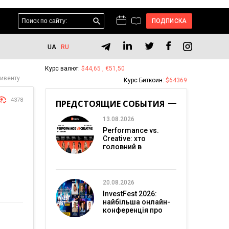
ПОДПИСКА
UA
RU
Курс валют:
$44,65 , €51,50
 ивенту
Курс Биткоин:
$64369
4378
ПРЕДСТОЯЩИЕ СОБЫТИЯ
13.08.2026
Performance vs.
Creative: хто
головний в
перформанс-
маркетингу?
20.08.2026
InvestFest 2026:
найбільша онлайн-
конференція про
інвестиції