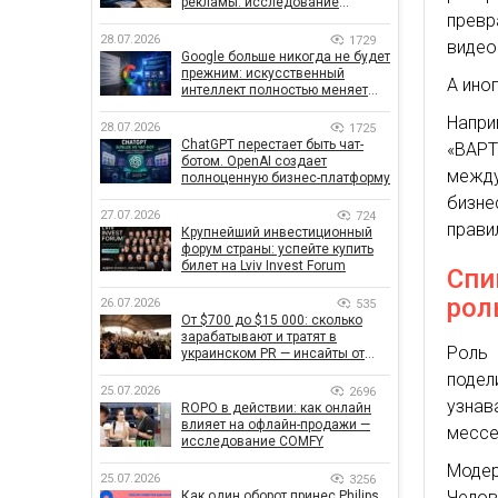
рекламы: исследование
превр
показало, что на самом деле
влияет на эффективность
28.07.2026
1729
видео
кампаний
Google больше никогда не будет
прежним: искусственный
А ино
интеллект полностью меняет
правила поиска
Напри
28.07.2026
1725
ChatGPT перестает быть чат-
«ВАР
ботом. OpenAI создает
между
полноценную бизнес-платформу
бизне
27.07.2026
724
прави
Крупнейший инвестиционный
форум страны: успейте купить
билет на Lviv Invest Forum
Спи
рол
26.07.2026
535
От $700 до $15 000: сколько
зарабатывают и тратят в
Роль
украинском PR — инсайты от
znamy и Women Make Money
подел
25.07.2026
2696
узнав
ROPO в действии: как онлайн
влияет на офлайн-продажи —
мессе
исследование COMFY
Моде
25.07.2026
3256
Челов
Как один оборот принес Philips