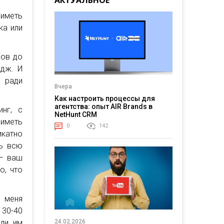
АКТУАЛЬНОЕ
 иметь
ка или
ров до
едж. И
 ради
Вчера
Как настроить процессы для
агентства: опыт AIR Brands в
нг, с
NetHunt CRM
 иметь
0
142
икатно
ть всю
 — ваш
о, что
о меня
 30-40
али им
24.02.2026