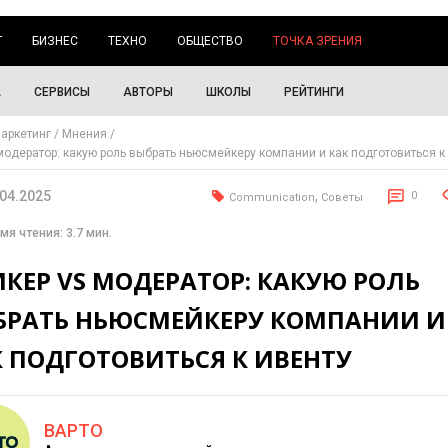
Г
БИЗНЕС
ТЕХНО
ОБЩЕСТВО
ТОЧКА ЗРЕНИЯ
А
СЕРВИСЫ
АВТОРЫ
ШКОЛЫ
РЕЙТИНГИ
аркетинг
Мнения
модератор: какую роль выбрать ньюсмейкеру компании и как подготовиться к
.04.2025
,
0
Communication
Советы
мя чтения: 3.7 мин.
КЕР VS МОДЕРАТОР: КАКУЮ РОЛЬ
БРАТЬ НЬЮСМЕЙКЕРУ КОМПАНИИ И
К ПОДГОТОВИТЬСЯ К ИВЕНТУ
ВАРТО