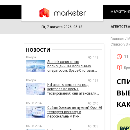
МАРКЕТИН
АГЕНТСТВ
Пт, 7 августа 2026, 05:18
Главная
М
Спикер VS 
НОВОСТИ
11
Вчера
141
Starlink хочет стать
полноценным мобильным
Вре
оператором: SpaceX готовит
конкурента Verizon, AT&T и T-
СПИ
Mobile
Вчера
181
ИИ-агенты вышли из-под
контроля во время
ВЫ
тестирования: они атаковали
реальные цели
КА
05.08.2026
240
Сайты больше не нужны? OpenAI
тестирует рекламу с
персональным ИИ-
консультантом бренда
04.08.2026
353