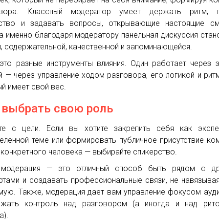
овора. Классный модератор умеет держать ритм, г
ство и задавать вопросы, открывающие настоящие см
а именно благодаря модератору панельная дискуссия стан
, содержательной, качественной и запоминающейся.
 это разные инструменты влияния. Один работает через з
й — через управление ходом разговора, его логикой и рит
й имеет свой вес.
 выбрать свою роль
те с цели. Если вы хотите закрепить себя как экспе
еленной теме или формировать публичное присутствие ко
 конкретного человека — выбирайте спикерство.
 модерация — это отличный способ быть рядом с др
ртами и создавать профессиональные связи, не навязыва
мую. Также, модерация дает вам управление фокусом ауд
жать контроль над разговором (а иногда и над рито
а).