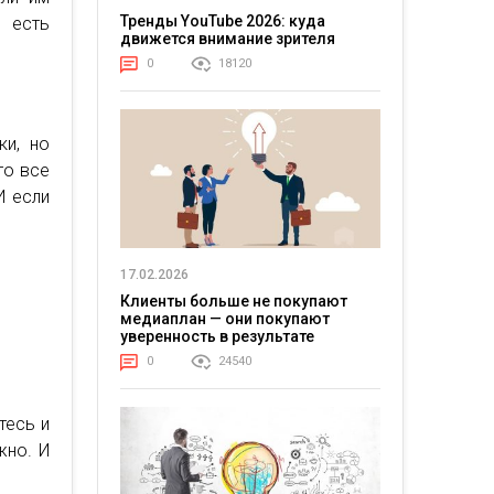
Тренды YouTube 2026: куда
 есть
движется внимание зрителя
0
18120
ки, но
то все
И если
17.02.2026
Клиенты больше не покупают
медиаплан — они покупают
уверенность в результате
0
24540
тесь и
жно. И