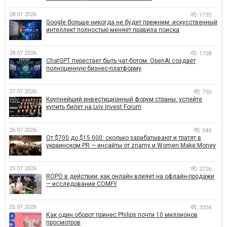
28.07.2026
1735
Google больше никогда не будет прежним: искусственный
интеллект полностью меняет правила поиска
28.07.2026
1728
ChatGPT перестает быть чат-ботом. OpenAI создает
полноценную бизнес-платформу
27.07.2026
750
Крупнейший инвестиционный форум страны: успейте
купить билет на Lviv Invest Forum
26.07.2026
540
От $700 до $15 000: сколько зарабатывают и тратят в
украинском PR — инсайты от znamy и Women Make Money
25.07.2026
2726
ROPO в действии: как онлайн влияет на офлайн-продажи
— исследование COMFY
25.07.2026
3334
Как один оборот принес Philips почти 10 миллионов
просмотров