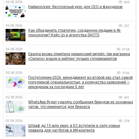
04.08.2026
409
Наймология: бесплатный курс для CEO и фаундеров
04.08.2026
331
Как объединить стратегию, созданную людьми и AI-
технологии? Кейс izi и агентства SHOTS
04.08.2026
4158
Европа вновь отметила украинский ритейл: три магазина
«Сильпо» вошли в рейтинг лучших супермаркетов
03.08.2026
3106
Поступление-2026: менеджмент во второй раз стал самой
популярной специальностью, а количество заявлений —
рекордным за последние 5 лет
02.08.2026
441
WhatsApp будет удалять сообщения брендов из основных
чатов: что изменится для бизнеса
02.08.2026
578
Штраф до 15 млн евро: в ЕС вступили в силу новые
правила для чат-ботов и ИИ-контента