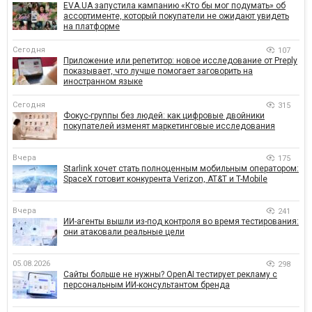
EVA.UA запустила кампанию «Кто бы мог подумать» об
ассортименте, который покупатели не ожидают увидеть
на платформе
Сегодня
107
Приложение или репетитор: новое исследование от Preply
показывает, что лучше помогает заговорить на
иностранном языке
Сегодня
315
Фокус-группы без людей: как цифровые двойники
покупателей изменят маркетинговые исследования
Вчера
175
Starlink хочет стать полноценным мобильным оператором:
SpaceX готовит конкурента Verizon, AT&T и T-Mobile
Вчера
241
ИИ-агенты вышли из-под контроля во время тестирования:
они атаковали реальные цели
05.08.2026
298
Сайты больше не нужны? OpenAI тестирует рекламу с
персональным ИИ-консультантом бренда