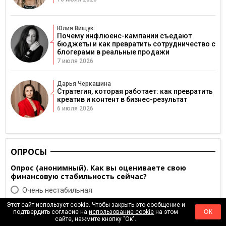
Юлия Вищук
Почему инфлюенс-кампании съедают
бюджеты и как превратить сотрудничество с
блогерами в реальные продажи
7 июля 2026
Дарья Черкашина
Стратегия, которая работает: как превратить
креатив и контент в бизнес-результат
6 июля 2026
ОПРОСЫ
Опрос (анонимный). Как вы оцениваете свою
финансовую стабильность сейчас?
Очень нестабильная
Скорее нестабильная
Этот сайт использует cookie. Чтобы закрыть это сообщение и
подтвердить согласие на
использование cookie
на этом
ОК
Cтабильная
сайте, нажмите кнопку "Ок".