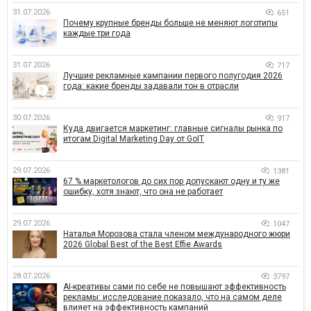
31.07.2026
651
Почему крупные бренды больше не меняют логотипы
каждые три года
31.07.2026
717
Лучшие рекламные кампании первого полугодия 2026
года: какие бренды задавали тон в отрасли
30.07.2026
917
Куда двигается маркетинг: главные сигналы рынка по
итогам Digital Marketing Day от GoIT
29.07.2026
1381
67 % маркетологов до сих пор допускают одну и ту же
ошибку, хотя знают, что она не работает
29.07.2026
1047
Наталья Морозова стала членом международного жюри
2026 Global Best of the Best Effie Awards
28.07.2026
3797
AI-креативы сами по себе не повышают эффективность
рекламы: исследование показало, что на самом деле
влияет на эффективность кампаний