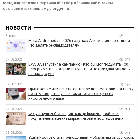
Meta, как работает первичный отбор объявлений и зачем
согласовывать рекламу, лендинг и...
НОВОСТИ
Вчера
156
Meta Andromeda в 2026 году: как AI изменил таргетинг и
что делать рекламодателям
07.08.2026
227
EVA.UA запустила кампанию «Кто бы мог подумать» об
ассортименте, который покупатели не ожидают увидеть
на платформе
07.08.2026
197
Приложение или репетитор: новое исследование от Preply
показывает, что лучше помогает заговорить на
иностранном языке
07.08.2026
891
Фокус-группы без людей: как цифровые двойники
покупателей изменят маркетинговые исследования
06.08.2026
241
Starlink хочет стать полноценным мобильным оператором: