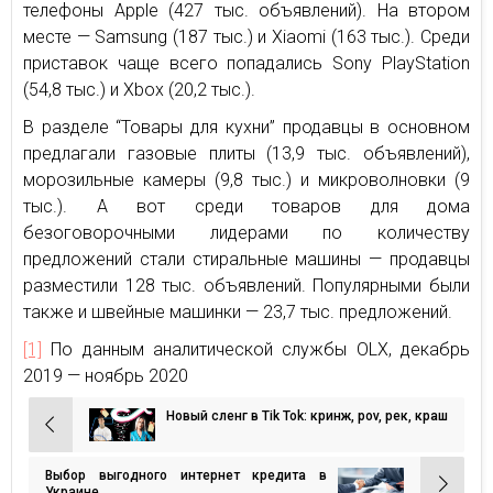
телефоны Apple (427 тыс. объявлений). На втором
месте — Samsung (187 тыс.) и Xiaomi (163 тыс.). Среди
приставок чаще всего попадались Sony PlayStation
(54,8 тыс.) и Xbox (20,2 тыс.).
В разделе “Товары для кухни” продавцы в основном
предлагали газовые плиты (13,9 тыс. объявлений),
морозильные камеры (9,8 тыс.) и микроволновки (9
тыс.). А вот среди товаров для дома
безоговорочными лидерами по количеству
предложений стали стиральные машины — продавцы
разместили 128 тыс. объявлений. Популярными были
также и швейные машинки — 23,7 тыс. предложений.
[1]
По данным аналитической службы OLX, декабрь
2019 — ноябрь 2020
Новый сленг в Tik Tok: кринж, рov, рек, краш
Навигация
по
Выбор выгодного интернет кредита в
записям
Украине