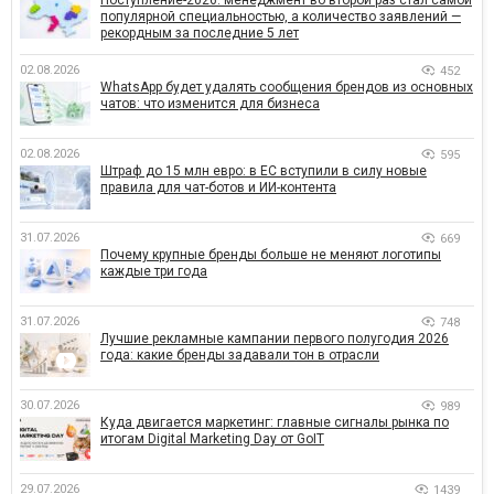
Поступление-2026: менеджмент во второй раз стал самой
популярной специальностью, а количество заявлений —
рекордным за последние 5 лет
02.08.2026
452
WhatsApp будет удалять сообщения брендов из основных
чатов: что изменится для бизнеса
02.08.2026
595
Штраф до 15 млн евро: в ЕС вступили в силу новые
правила для чат-ботов и ИИ-контента
31.07.2026
669
Почему крупные бренды больше не меняют логотипы
каждые три года
31.07.2026
748
Лучшие рекламные кампании первого полугодия 2026
года: какие бренды задавали тон в отрасли
30.07.2026
989
Куда двигается маркетинг: главные сигналы рынка по
итогам Digital Marketing Day от GoIT
29.07.2026
1439