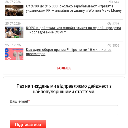
26.07.2026
547
От $700 до $15 000: сколько зарабатывают и тратят в
украинском PR — инсайты от znamy и Women Make Money
25.07.2026
2793
ROPO в действии: как онлайн влияет на офлайн-продажи
— исследование COMFY
25.07.2026
3503
Как один оборот принес Philips почти 10 миллионов
просмотров
БОЛЬШЕ
Раз на тиждень ми відправляємо дайджест з
найпопулярнішими статтями.
Ваш email
*
Підписатися