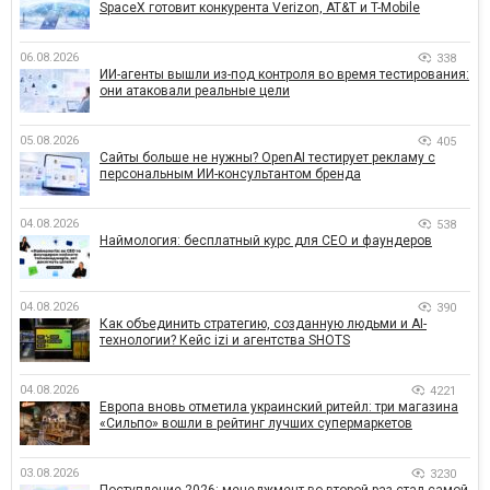
SpaceX готовит конкурента Verizon, AT&T и T-Mobile
06.08.2026
338
ИИ-агенты вышли из-под контроля во время тестирования:
они атаковали реальные цели
05.08.2026
405
Сайты больше не нужны? OpenAI тестирует рекламу с
персональным ИИ-консультантом бренда
04.08.2026
538
Наймология: бесплатный курс для CEO и фаундеров
04.08.2026
390
Как объединить стратегию, созданную людьми и AI-
технологии? Кейс izi и агентства SHOTS
04.08.2026
4221
Европа вновь отметила украинский ритейл: три магазина
«Сильпо» вошли в рейтинг лучших супермаркетов
03.08.2026
3230