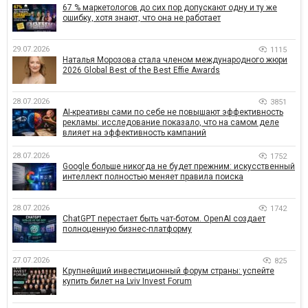
67 % маркетологов до сих пор допускают одну и ту же
ошибку, хотя знают, что она не работает
29.07.2026
1115
Наталья Морозова стала членом международного жюри
2026 Global Best of the Best Effie Awards
28.07.2026
3851
AI-креативы сами по себе не повышают эффективность
рекламы: исследование показало, что на самом деле
влияет на эффективность кампаний
28.07.2026
1752
Google больше никогда не будет прежним: искусственный
интеллект полностью меняет правила поиска
28.07.2026
1742
ChatGPT перестает быть чат-ботом. OpenAI создает
полноценную бизнес-платформу
27.07.2026
825
Крупнейший инвестиционный форум страны: успейте
купить билет на Lviv Invest Forum