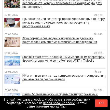
ассортименте, который покупатели не ожидают увидеть
на платформе
07.08.2026
188
Приложение или репетитор: новое исследование от Preply
показывает, что лучше помогает заговорить на
иностранном языке
07.08.2026
843
Фокус-группы без людей: как цифровые двойники
покупателей изменят маркетинговые исследования
06.08.2026
236
Starlink хочет стать полноценным мобильным оператором:
SpaceX готовит конкурента Verizon, AT&T и T-Mobile
06.08.2026
331
ИИ-агенты вышли из-под контроля во время тестирования:
они атаковали реальные цели
05.08.2026
396
Сайты больше не нужны? OpenAI тестирует рекламу с
персональным ИИ-консультантом бренда
Этот сайт использует cookie. Чтобы закрыть это сообщение и
подтвердить согласие на
использование cookie
на этом
ОК
сайте, нажмите кнопку "Ок".
04.08.2026
529