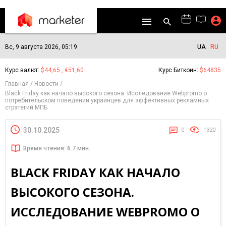
Вс, 9 августа 2026, 05:19
UA
RU
Курс валют:
$44,65 , €51,60
Курс Биткоин:
$64835
Главная
Новости
Black Friday как начало высокого сезона. Исследование Webpromo о
потребительском поведении украинцев для эффективных рекламных
стратегий МПБ
30.10.2025
0
1320
Время чтения: 6.7 мин.
BLACK FRIDAY КАК НАЧАЛО
ВЫСОКОГО СЕЗОНА.
ИССЛЕДОВАНИЕ WEBPROMO О