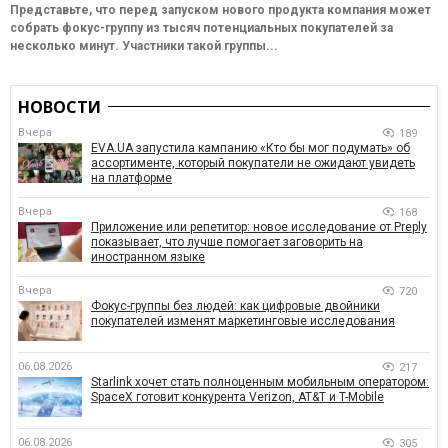
Представьте, что перед запуском нового продукта компания может
собрать фокус-группу из тысяч потенциальных покупателей за
несколько минут. Участники такой группы...
НОВОСТИ
Вчера
189
EVA.UA запустила кампанию «Кто бы мог подумать» об
ассортименте, который покупатели не ожидают увидеть
на платформе
Вчера
168
Приложение или репетитор: новое исследование от Preply
показывает, что лучше помогает заговорить на
иностранном языке
Вчера
720
Фокус-группы без людей: как цифровые двойники
покупателей изменят маркетинговые исследования
06.08.2026
217
Starlink хочет стать полноценным мобильным оператором:
SpaceX готовит конкурента Verizon, AT&T и T-Mobile
06.08.2026
305