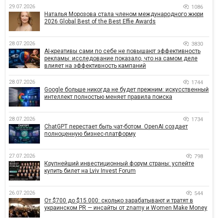
29.07.2026
1086
Наталья Морозова стала членом международного жюри
2026 Global Best of the Best Effie Awards
28.07.2026
3830
AI-креативы сами по себе не повышают эффективность
рекламы: исследование показало, что на самом деле
влияет на эффективность кампаний
28.07.2026
1744
Google больше никогда не будет прежним: искусственный
интеллект полностью меняет правила поиска
28.07.2026
1734
ChatGPT перестает быть чат-ботом. OpenAI создает
полноценную бизнес-платформу
27.07.2026
798
Крупнейший инвестиционный форум страны: успейте
купить билет на Lviv Invest Forum
26.07.2026
544
От $700 до $15 000: сколько зарабатывают и тратят в
украинском PR — инсайты от znamy и Women Make Money