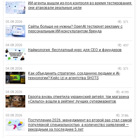
ИИ-агенты вышли из-под контроля во время тестирования:
они атаковали реальные цели
05.08.2026
371
Сайты больше не нужны? OpenAI тестирует рекламу с
персональным ИИ-консультантом бренда
04.08.2026
497
Наймология: бесплатный курс для CEO и фаундеров
04.08.2026
371
Как объединить стратегию, созданную людьми и AI-
технологии? Кейс izi и агентства SHOTS
04.08.2026
4199
Европа вновь отметила украинский ритейл: три магазина
«Сильпо» вошли в рейтинг лучших супермаркетов
03.08.2026
3186
Поступление-2026: менеджмент во второй раз стал самой
популярной специальностью, а количество заявлений —
рекордным за последние 5 лет