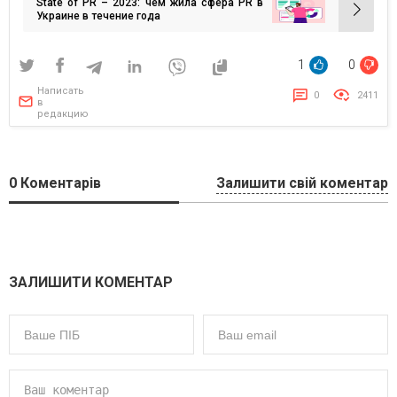
State of PR – 2023: чем жила сфера PR в
записям
— исследование Gradus Research для Web
Украине в течение года
Summit
1
0
Написать
0
2411
в
редакцию
0
Коментарів
Залишити свій коментар
ЗАЛИШИТИ КОМЕНТАР