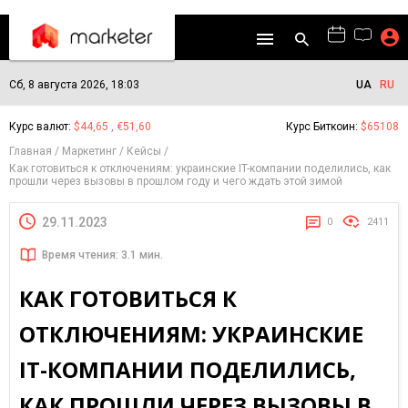
Сб, 8 августа 2026, 18:03
UA
RU
Курс валют:
$44,65 , €51,60
Курс Биткоин:
$65108
Главная
Маркетинг
Кейсы
Как готовиться к отключениям: украинские IT-компании поделились, как
прошли через вызовы в прошлом году и чего ждать этой зимой
29.11.2023
0
2411
Время чтения: 3.1 мин.
КАК ГОТОВИТЬСЯ К
ОТКЛЮЧЕНИЯМ: УКРАИНСКИЕ
IT-КОМПАНИИ ПОДЕЛИЛИСЬ,
КАК ПРОШЛИ ЧЕРЕЗ ВЫЗОВЫ В