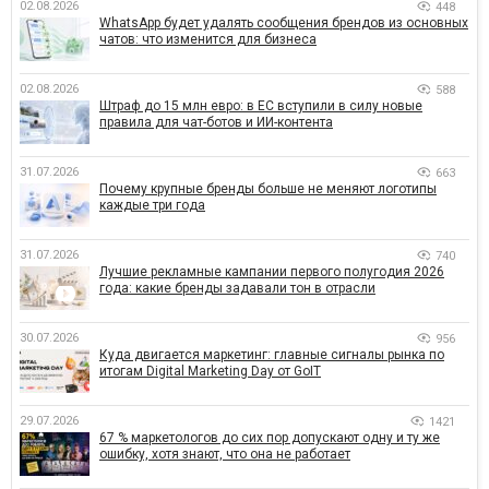
02.08.2026
448
WhatsApp будет удалять сообщения брендов из основных
чатов: что изменится для бизнеса
02.08.2026
588
Штраф до 15 млн евро: в ЕС вступили в силу новые
правила для чат-ботов и ИИ-контента
31.07.2026
663
Почему крупные бренды больше не меняют логотипы
каждые три года
31.07.2026
740
Лучшие рекламные кампании первого полугодия 2026
года: какие бренды задавали тон в отрасли
30.07.2026
956
Куда двигается маркетинг: главные сигналы рынка по
итогам Digital Marketing Day от GoIT
29.07.2026
1421
67 % маркетологов до сих пор допускают одну и ту же
ошибку, хотя знают, что она не работает