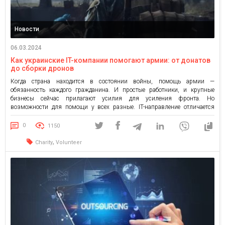
Новости
06.03.2024
Как украинские IT-компании помогают армии: от донатов
до cборки дронов
Когда страна находится в состоянии войны, помощь армии —
обязанность каждого гражданина. И простые работники, и крупные
бизнесы сейчас прилагают усилия для усиления фронта. Но
возможности для помощи у всех разные. IT-направление отличается
стабильностью, современностью технологий, активностью на
международном рынке и значительным оборотом денег. Именно поэтому
0
1150
Айтишники часто занимают ведущие позиции в списках компаний с
наибольшим […]
,
Charity
Volunteer