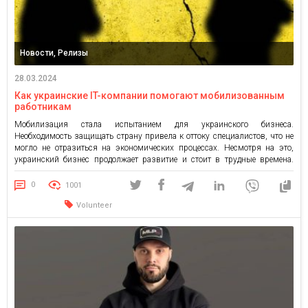
Новости, Релизы
28.03.2024
Как украинские IT-компании помогают мобилизованным
работникам
Мобилизация стала испытанием для украинского бизнеса.
Необходимость защищать страну привела к оттоку специалистов, что не
могло не отразиться на экономических процессах. Несмотря на это,
украинский бизнес продолжает развитие и стоит в трудные времена.
Резиденты Европейской Ассоциации программной инженерии (EASE)
поделились своим опытом мобилизации работников и текущей
0
1001
ситуацией с призывом. Какая волна мобилизации стала самой
Volunteer
серьезной […]