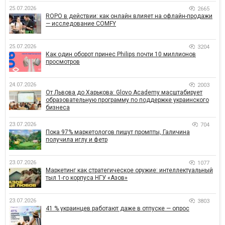
25.07.2026
2665
ROPO в действии: как онлайн влияет на офлайн-продажи
— исследование COMFY
25.07.2026
3204
Как один оборот принес Philips почти 10 миллионов
просмотров
24.07.2026
2003
От Львова до Харькова: Glovo Academy масштабирует
образовательную программу по поддержке украинского
бизнеса
23.07.2026
704
Пока 97% маркетологов пишут промпты, Галичина
получила иглу и фетр
23.07.2026
1077
Маркетинг как стратегическое оружие: интеллектуальный
тыл 1-го корпуса НГУ «Азов»
23.07.2026
3803
41 % украинцев работают даже в отпуске — опрос