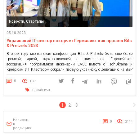
Новости, Стартапы
05.10.2023
Украинский IT-сектор покоряет Германию: как прошел Bits
& Pretzels 2023
В этом году мюнхенская конференция Bits & Pretzels была еще более
громкой, яркой, вдохновляющей и влиятельной. Европейская
ассоциация программной инженерии EASE вместе с TechUkraine и
Киевским ИТ Кластером собрали первую украинскую делегацию на B&P
2023. Выбор пал на молодых и сильных технологических игроков,
которые достойно представили украинскую технологическую экосистему
0
1061
на этом международном мероприятии. Bits & […]
,
IT
События
1
2
3
Написать
0
2114
в
редакцию