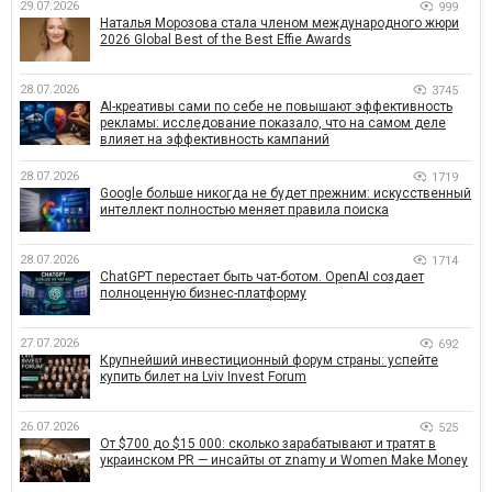
29.07.2026
999
Наталья Морозова стала членом международного жюри
2026 Global Best of the Best Effie Awards
28.07.2026
3745
AI-креативы сами по себе не повышают эффективность
рекламы: исследование показало, что на самом деле
влияет на эффективность кампаний
28.07.2026
1719
Google больше никогда не будет прежним: искусственный
интеллект полностью меняет правила поиска
28.07.2026
1714
ChatGPT перестает быть чат-ботом. OpenAI создает
полноценную бизнес-платформу
27.07.2026
692
Крупнейший инвестиционный форум страны: успейте
купить билет на Lviv Invest Forum
26.07.2026
525
От $700 до $15 000: сколько зарабатывают и тратят в
украинском PR — инсайты от znamy и Women Make Money