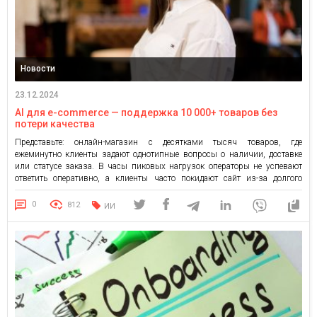
Новости
23.12.2024
AI для e-commerce — поддержка 10 000+ товаров без
потери качества
Представьте: онлайн-магазин с десятками тысяч товаров, где
ежеминутно клиенты задают однотипные вопросы о наличии, доставке
или статусе заказа. В часы пиковых нагрузок операторы не успевают
ответить оперативно, а клиенты часто покидают сайт из-за долгого
ожидания. Как оптимизировать этот процесс, не ухудшая качество
сервиса? Ответ — в искусственном интеллекте (AI), который может
0
812
ИИ
непрерывно обрабатывать огромное количество […]