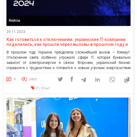
Кейсы
29.11.2023
Как готовиться к отключениям: украинские IT-компании
поделились, как прошли через вызовы в прошлом году и
чего ждать этой зимой
В прошлом году Украина преодолела сложнейший вызов — блекаут.
Отключение света особенно угрожало сфере IT, которая буквально
зависит от электроэнергии и связи. Впрочем, украинский бизнес
справился с трудностями и готовится к новым угрозам энергосистеме
страны. Взбалмошные соседи с востока уже начали попытки разрушить
ее, поэтому IT-компании заранее перестраховываются на случай новых
0
2403
отключений. Европейская Ассоциация Программной […]
,
IT
Опыт