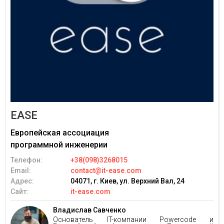
EASE
Европейская ассоциация
программной инженерии
Телефон:
+38(098)3268015
Email:
contact@it-ease.com
Адрес:
04071, г. Киев, ул. Верхний Вал, 24
Сайт:
it-ease.com
Владислав Савченко
Основатель IT-компании Powercode и