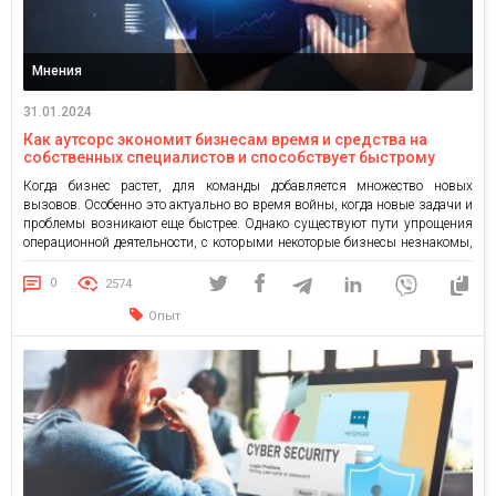
Мнения
31.01.2024
Как аутсорс экономит бизнесам время и средства на
собственных специалистов и способствует быстрому
росту
Когда бизнес растет, для команды добавляется множество новых
вызовов. Особенно это актуально во время войны, когда новые задачи и
проблемы возникают еще быстрее. Однако существуют пути упрощения
операционной деятельности, с которыми некоторые бизнесы незнакомы,
из-за чего терпят проблемы и убытки. Европейская Ассоциация
программной инженерии провела интервью с генеральным директором и
0
2574
основательницей украинской и польской консалтинг […]
Опыт