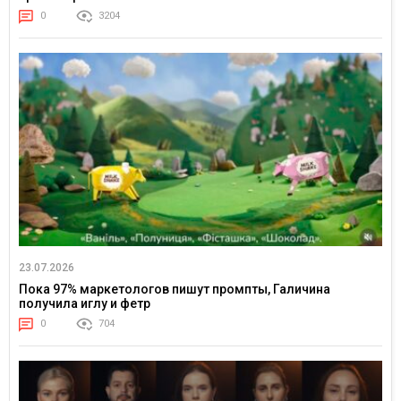
0
3204
23.07.2026
Пока 97% маркетологов пишут промпты, Галичина
получила иглу и фетр
0
704