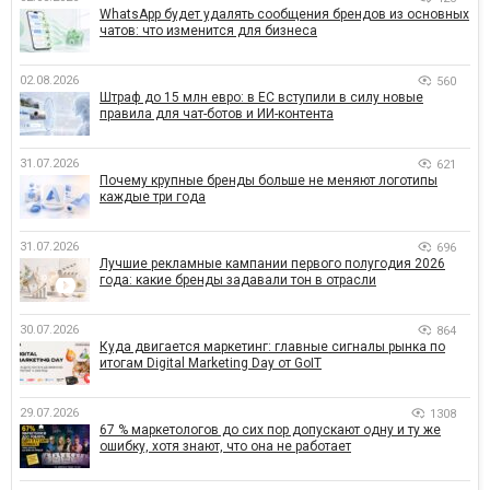
WhatsApp будет удалять сообщения брендов из основных
чатов: что изменится для бизнеса
02.08.2026
560
Штраф до 15 млн евро: в ЕС вступили в силу новые
правила для чат-ботов и ИИ-контента
31.07.2026
621
Почему крупные бренды больше не меняют логотипы
каждые три года
31.07.2026
696
Лучшие рекламные кампании первого полугодия 2026
года: какие бренды задавали тон в отрасли
30.07.2026
864
Куда двигается маркетинг: главные сигналы рынка по
итогам Digital Marketing Day от GoIT
29.07.2026
1308
67 % маркетологов до сих пор допускают одну и ту же
ошибку, хотя знают, что она не работает