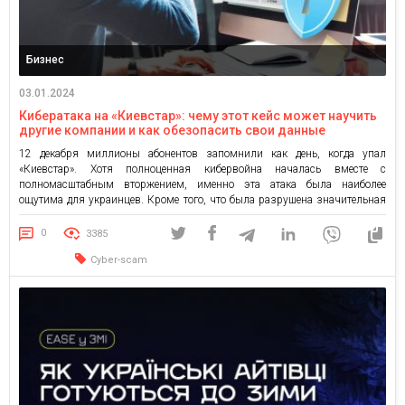
Бизнес
03.01.2024
Кибератака на «Киевстар»: чему этот кейс может научить
другие компании и как обезопасить свои данные
12 декабря миллионы абонентов запомнили как день, когда упал
«Киевстар». Хотя полноценная кибервойна началась вместе с
полномасштабным вторжением, именно эта атака была наиболее
ощутима для украинцев. Кроме того, что была разрушена значительная
часть цифровой инфраструктуры, а 24 млн абонентов остались без
связи, атака сопровождалась нападками мошенников и вбросами
0
3385
дезинформации. Хотя многие были шокированы, такие атаки […]
Cyber-scam