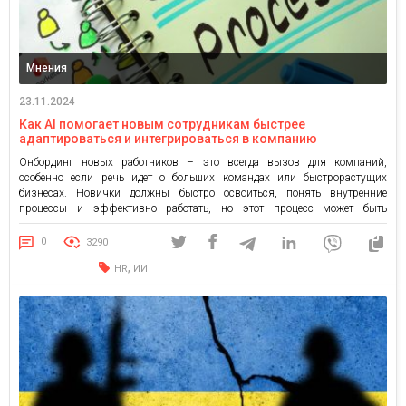
Мнения
23.11.2024
Как AI помогает новым сотрудникам быстрее
адаптироваться и интегрироваться в компанию
Онбординг новых работников – это всегда вызов для компаний,
особенно если речь идет о больших командах или быстрорастущих
бизнесах. Новички должны быстро освоиться, понять внутренние
процессы и эффективно работать, но этот процесс может быть
длительным и требует постоянного внимания со стороны коллег. Именно
здесь на помощь приходит искусственный интеллект (AI), который делает
0
3290
адаптацию более эффективной […]
,
HR
ИИ