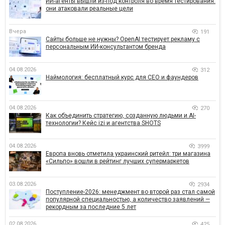
ИИ-агенты вышли из-под контроля во время тестирования:
они атаковали реальные цели
Вчера
191
Сайты больше не нужны? OpenAI тестирует рекламу с
персональным ИИ-консультантом бренда
04.08.2026
312
Наймология: бесплатный курс для CEO и фаундеров
04.08.2026
270
Как объединить стратегию, созданную людьми и AI-
технологии? Кейс izi и агентства SHOTS
04.08.2026
3999
Европа вновь отметила украинский ритейл: три магазина
«Сильпо» вошли в рейтинг лучших супермаркетов
03.08.2026
2934
Поступление-2026: менеджмент во второй раз стал самой
популярной специальностью, а количество заявлений —
рекордным за последние 5 лет
02.08.2026
425