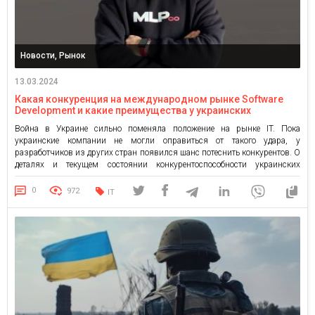
Новости, Рынок
13.03.2024
Какая конкуренция на международном рынке Software
Development и какие преимущества у украинских
разработчиков
Война в Украине сильно поменяла положение на рынке IT. Пока
украинские компании не могли оправиться от такого удара, у
разработчиков из других стран появился шанс потеснить конкурентов. О
деталях и текущем состоянии конкурентоспособности украинских
разработчиков рассказал в своем интервью EASE Александр Холин, CEO
компании MLP Co. Хотя Украина всегда была в топе найма Америки и […]
0
972
IT