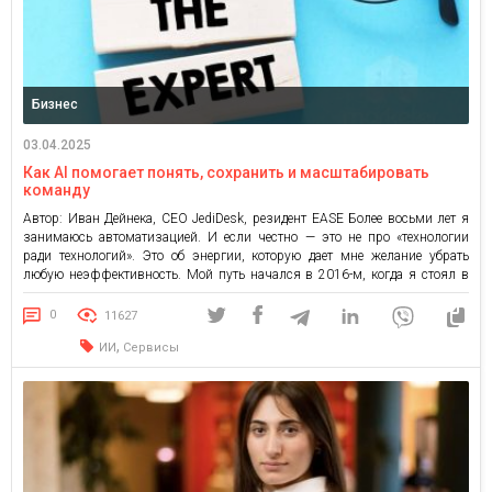
Бизнес
03.04.2025
Как AI помогает понять, сохранить и масштабировать
команду
Автор: Иван Дейнека, CEO JediDesk, резидент EASE Более восьми лет я
занимаюсь автоматизацией. И если честно — это не про «технологии
ради технологий». Это об энергии, которую дает мне желание убрать
любую неэффективность. Мой путь начался в 2016-м, когда я стоял в
«Сильпо» возле КПИ, хотел получить бонусную карту и вынужден был…
заполнить бумажку. И я […]
0
11627
,
ИИ
Сервисы