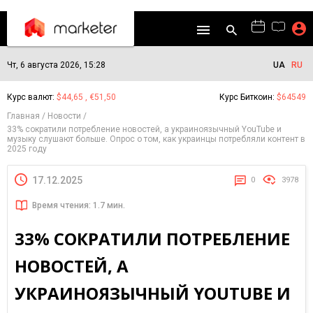
Чт, 6 августа 2026, 15:28
UA
RU
Курс валют:
$44,65 , €51,50
Курс Биткоин:
$64549
Главная
Новости
33% сократили потребление новостей, а украиноязычный YouTube и
музыку слушают больше. Опрос о том, как украинцы потребляли контент в
2025 году
17.12.2025
0
3978
Время чтения: 1.7 мин.
33% СОКРАТИЛИ ПОТРЕБЛЕНИЕ
НОВОСТЕЙ, А
УКРАИНОЯЗЫЧНЫЙ YOUTUBE И