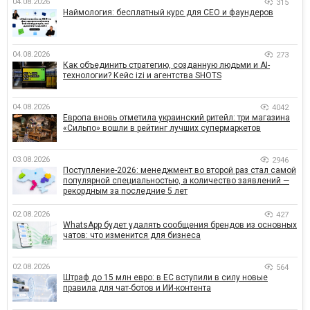
04.08.2026
315
Наймология: бесплатный курс для CEO и фаундеров
04.08.2026
273
Как объединить стратегию, созданную людьми и AI-
технологии? Кейс izi и агентства SHOTS
04.08.2026
4042
Европа вновь отметила украинский ритейл: три магазина
«Сильпо» вошли в рейтинг лучших супермаркетов
03.08.2026
2946
Поступление-2026: менеджмент во второй раз стал самой
популярной специальностью, а количество заявлений —
рекордным за последние 5 лет
02.08.2026
427
WhatsApp будет удалять сообщения брендов из основных
чатов: что изменится для бизнеса
02.08.2026
564
Штраф до 15 млн евро: в ЕС вступили в силу новые
правила для чат-ботов и ИИ-контента