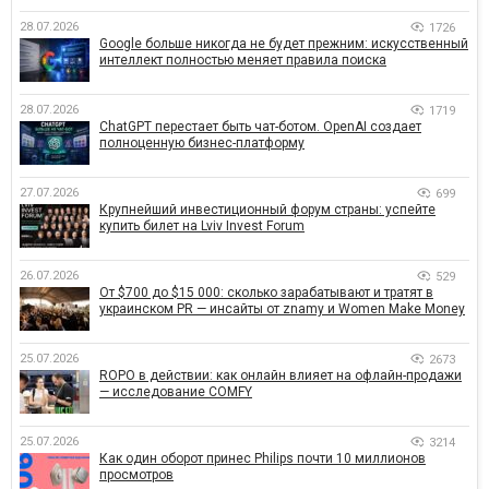
28.07.2026
1726
Google больше никогда не будет прежним: искусственный
интеллект полностью меняет правила поиска
28.07.2026
1719
ChatGPT перестает быть чат-ботом. OpenAI создает
полноценную бизнес-платформу
27.07.2026
699
Крупнейший инвестиционный форум страны: успейте
купить билет на Lviv Invest Forum
26.07.2026
529
От $700 до $15 000: сколько зарабатывают и тратят в
украинском PR — инсайты от znamy и Women Make Money
25.07.2026
2673
ROPO в действии: как онлайн влияет на офлайн-продажи
— исследование COMFY
25.07.2026
3214
Как один оборот принес Philips почти 10 миллионов
просмотров