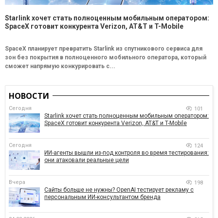
Starlink хочет стать полноценным мобильным оператором:
SpaceX готовит конкурента Verizon, AT&T и T-Mobile
SpaceX планирует превратить Starlink из спутникового сервиса для
зон без покрытия в полноценного мобильного оператора, который
сможет напрямую конкурировать с...
НОВОСТИ
Сегодня
101
Starlink хочет стать полноценным мобильным оператором:
SpaceX готовит конкурента Verizon, AT&T и T-Mobile
Сегодня
124
ИИ-агенты вышли из-под контроля во время тестирования:
они атаковали реальные цели
Вчера
198
Сайты больше не нужны? OpenAI тестирует рекламу с
персональным ИИ-консультантом бренда