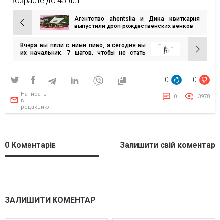
возрасте до 45 лет.
Агентство ahentsiia и Дика квиткарня
Навигация
выпустили дроп рождественских венков
по
Вчера вы пили с ними пиво, а сегодня вы
записям
их начальник. 7 шагов, чтобы не стать
посмешищем на новой должности
0
0
Написать
0
3978
в
редакцию
0
Коментарів
Залишити свій коментар
ЗАЛИШИТИ КОМЕНТАР