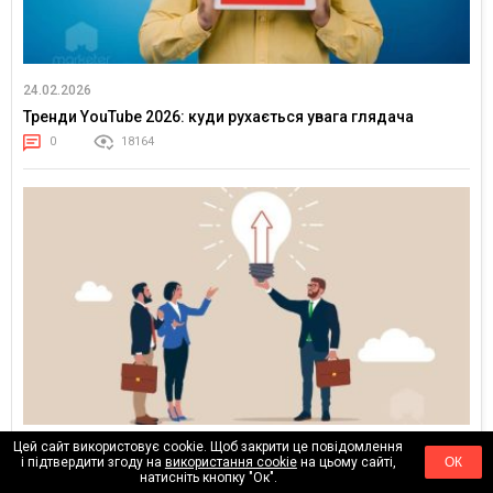
24.02.2026
Тренди YouTube 2026: куди рухається увага глядача
0
18164
Цей сайт використовує cookie. Щоб закрити це повідомлення
17.02.2026
і підтвердити згоду на
використання cookie
на цьому сайті,
ОК
Клієнти більше не купують медіаплан — вони купують
натисніть кнопку "Ок".