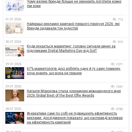
Чому великі бренди більше не змінюють логотипи кожні
три роки
31.07.2026
712
Найкращі рекламні кампанії першого півріччя 2026: які
бренди задавали тон індустрії
30.07.2026
910
Куди рухається маркетинг: головні сигнали ринку за
підсумками Digital Marketing Day від GoIT
29.07.2026
1371
67% маркетологів досі роблять одну й ту саму помилку,
хоча знають, що вона не працює
29.07.2026
1041
Наталія Морозова стала членкинею міжнародного журі
2026 Global Best of the Best Effie Awards
28.07.2026
3785
AI-креативи самі по собі не підвищують ефективність
реклами: дослідження показало, що насправді впливає
на ефективність кампаній