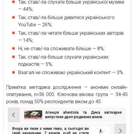
Так, став/-ла слухати більше української музики
— 44%;
Так, став/-ла більше дивитися українського
YouTube — 26%;
Так, став/-ла читати більше українських авторів
— 14%;
Ні, не став/-ла споживати більше — 8%;
Так, став/-ла більше слухати українських
подкастів — 5%;
Взагалі не споживаю український контент — 3%.
Примітка: методика дослідження — анонімні онлайн-
опитування, n>36 000. Ключова вікова група — 34-45
років, понад 50% респондентів віком до 45.
Агенція ahentsiia та Дика квіткарня
Навігація
випустили дроп різдвяних вінків
записів
Вчора ви пили з ними пиво, а сьогодні ви
їхній начальник. 7 кроків, щоб не стати