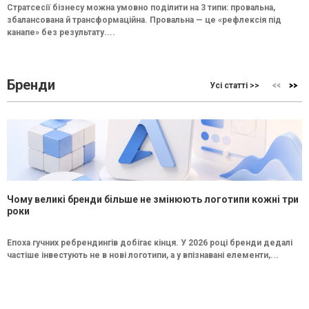
Стратсесії бізнесу можна умовно поділити на 3 типи: провальна,
збалансована й трансформаційна. Провальна — це «рефлексія під
канапе» без результату....
Бренди
Усі статті >>
Чому великі бренди більше не змінюють логотипи кожні три
роки
Епоха гучних ребрендингів добігає кінця. У 2026 році бренди дедалі
частіше інвестують не в нові логотипи, а у впізнавані елементи,...