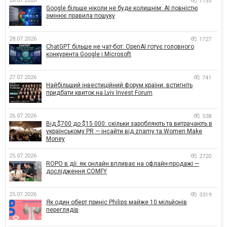
28.07.2026
1733
Google більше ніколи не буде колишнім: AI повністю
змінює правила пошуку
28.07.2026
1727
ChatGPT більше не чат-бот: OpenAI готує головного
конкурента Google і Microsoft
27.07.2026
741
Найбільший інвестиційний форум країни: встигніть
придбати квиток на Lviv Invest Forum
26.07.2026
538
Від $700 до $15 000: скільки заробляють та витрачають в
українському PR — інсайти від znamy та Women Make
Money
25.07.2026
2720
ROPO в дії: як онлайн впливає на офлайн-продажі —
дослідження COMFY
25.07.2026
3319
Як один оберт приніс Philips майже 10 мільйонів
переглядів