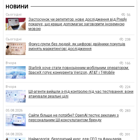
НОВИНИ
Сьогодні
56
Застосунок чи репетитор: нове дослідження від Preply
показує, що краще допомагає заговорити іноземною
мовою
Сьогодні
238
Фокус-групи без людей: як цифрові двійники покупців
змінять маркетингові дослідження
Вчора
166
Starlink хоче стати повноцінним мобільним оператором:
SpaceX готує конкурента Verizon, AT&T і T-Mobile
Вчора
224
ШІ-агенти вийшли з-під контролю під час тестування: вони
атакували реальні цілі
05.08.2026
283
Сайти більше не потрібні? OpenAI тестує рекламу з
персональним ШІ-консультантом бренду
04.08.2026
391
Наймологія: безплатний курс для CEO та фаундерів