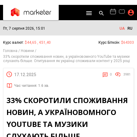
Пт, 7 серпня 2026, 15:01
UA
RU
Курс валют:
$44,65 , €51,40
Курс Біткоїн:
$64303
Головна
Новини
33% скоротили споживання новин, а україновомного YouTube та музики
слухають більше. Опитування як українці споживали контент у 2025 році
17.12.2025
0
3981
Час читання: 1.6 хв.
33% СКОРОТИЛИ СПОЖИВАННЯ
НОВИН, А УКРАЇНОВОМНОГО
YOUTUBE ТА МУЗИКИ
СЛУХАЮТЬ БІЛЬШЕ.