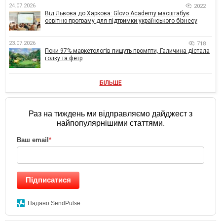
24.07.2026
2022
Від Львова до Харкова: Glovo Academy масштабує
освітню програму для підтримки українського бізнесу
23.07.2026
718
Поки 97% маркетологів пишуть промпти, Галичина дістала
голку та фетр
БІЛЬШЕ
Раз на тиждень ми відправляємо дайджест з
найпопулярнішими статтями.
Ваш email
*
Підписатися
Надано SendPulse