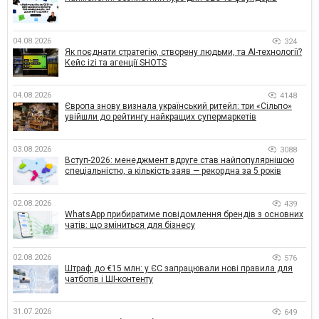
04.08.2026
324
Як поєднати стратегію, створену людьми, та AI-технології?
Кейс izi та агенції SHOTS
04.08.2026
4148
Європа знову визнала український ритейл: три «Сільпо»
увійшли до рейтингу найкращих супермаркетів
03.08.2026
3088
Вступ-2026: менеджмент вдруге став найпопулярнішою
спеціальністю, а кількість заяв — рекордна за 5 років
02.08.2026
439
WhatsApp прибиратиме повідомлення брендів з основних
чатів: що зміниться для бізнесу
02.08.2026
576
Штраф до €15 млн: у ЄС запрацювали нові правила для
чатботів і ШІ-контенту
31.07.2026
649