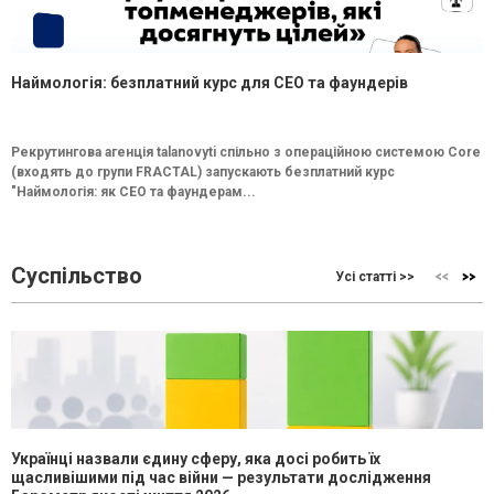
Наймологія: безплатний курс для CEO та фаундерів
Рекрутингова агенція talanovyti спільно з операційною системою Core
(входять до групи FRACTAL) запускають безплатний курс
"Наймологія: як СEO та фаундерам...
Суспільство
Усі статті >>
Українці назвали єдину сферу, яка досі робить їх
щасливішими під час війни — результати дослідження