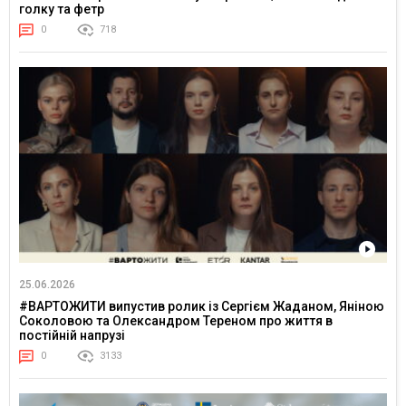
голку та фетр
0
718
25.06.2026
#ВАРТОЖИТИ випустив ролик із Сергієм Жаданом, Яніною
Соколовою та Олександром Тереном про життя в
постійній напрузі
0
3133