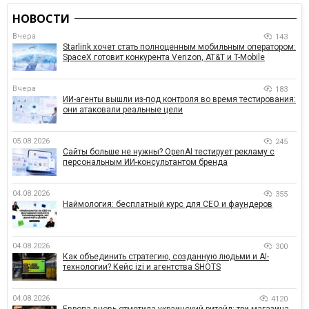
НОВОСТИ
Вчера
143
Starlink хочет стать полноценным мобильным оператором:
SpaceX готовит конкурента Verizon, AT&T и T-Mobile
Вчера
183
ИИ-агенты вышли из-под контроля во время тестирования:
они атаковали реальные цели
05.08.2026
245
Сайты больше не нужны? OpenAI тестирует рекламу с
персональным ИИ-консультантом бренда
04.08.2026
355
Наймология: бесплатный курс для CEO и фаундеров
04.08.2026
300
Как объединить стратегию, созданную людьми и AI-
технологии? Кейс izi и агентства SHOTS
04.08.2026
4120