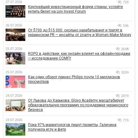
27.07.2026
725
Крупнейший инвестиционный форум страны: успейте
купить билет на Lviv Invest Forum
26.07.2026
536
От $700 до $15 000: сколько зарабатывают и тратят в
украинском PR — инсайты от znamy и Women Make Money
25.07.2026
2698
ROPO в действии: как онлайн влияет на офлайн-продажи
— исследование COMFY
25.07.2026
3259
Как один оборот принес Philips почти 10 миллионов
просмотров
24.07.2026
2019
От Львова до Харькова: Glovo Academy масштабирует
образовательную программу по поддержке украинского
бизнеса
23.07.2026
715
Пока 97% маркетологов пишут промпты, Галичина
получила иглу и фетр