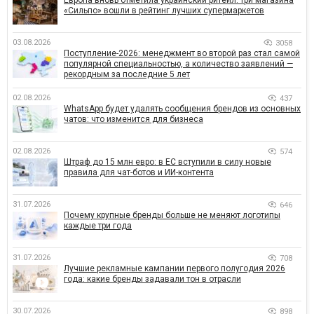
Европа вновь отметила украинский ритейл: три магазина
«Сильпо» вошли в рейтинг лучших супермаркетов
03.08.2026
3058
Поступление-2026: менеджмент во второй раз стал самой
популярной специальностью, а количество заявлений —
рекордным за последние 5 лет
02.08.2026
437
WhatsApp будет удалять сообщения брендов из основных
чатов: что изменится для бизнеса
02.08.2026
574
Штраф до 15 млн евро: в ЕС вступили в силу новые
правила для чат-ботов и ИИ-контента
31.07.2026
646
Почему крупные бренды больше не меняют логотипы
каждые три года
31.07.2026
708
Лучшие рекламные кампании первого полугодия 2026
года: какие бренды задавали тон в отрасли
30.07.2026
898