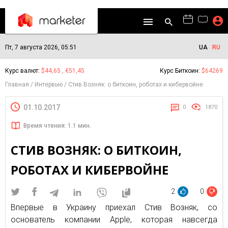
Пт, 7 августа 2026, 05:51
UA
RU
Курс валют:
$44,65 , €51,45
Курс Биткоин:
$64269
Главная
Интервью
Стив Возняк: о биткоин, роботах и кибервойне
01.10.2017
0
1870
Время чтения: 1.1 мин.
СТИВ ВОЗНЯК: О БИТКОИН,
РОБОТАХ И КИБЕРВОЙНЕ
2
0
Впервые в Украину приехал Стив Возняк, со
основатель компании Apple, которая навсегда