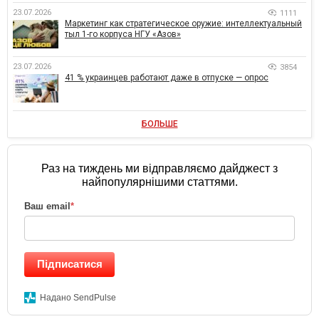
23.07.2026
1111
Маркетинг как стратегическое оружие: интеллектуальный
тыл 1-го корпуса НГУ «Азов»
23.07.2026
3854
41 % украинцев работают даже в отпуске — опрос
БОЛЬШЕ
Раз на тиждень ми відправляємо дайджест з
найпопулярнішими статтями.
Ваш email
*
Підписатися
Надано SendPulse