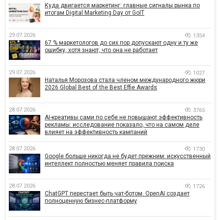
Куда двигается маркетинг: главные сигналы рынка по
итогам Digital Marketing Day от GoIT
29.07.2026
1354
67 % маркетологов до сих пор допускают одну и ту же
ошибку, хотя знают, что она не работает
29.07.2026
1027
Наталья Морозова стала членом международного жюри
2026 Global Best of the Best Effie Awards
28.07.2026
3765
AI-креативы сами по себе не повышают эффективность
рекламы: исследование показало, что на самом деле
влияет на эффективность кампаний
28.07.2026
1730
Google больше никогда не будет прежним: искусственный
интеллект полностью меняет правила поиска
28.07.2026
1726
ChatGPT перестает быть чат-ботом. OpenAI создает
полноценную бизнес-платформу