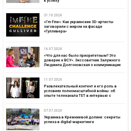
к успеху
31.10.2024
«I’m Fine»: Как украинские 3D-артисты
заговорили с миром на фасаде
«Гулливера»
16.07.2024
«Что для нас было приоритетным? Это
доверие к ВСУ». Экссоветник Залужного
Людмила Долгоновская о коммуникации
во время войны
11.07.2024
Развлекательный контент и его роль в
условиях полномасштабной войны: об
опыте телеканала ТЕТ в интервью с
Оксаной Петришин и Романом Лукиным
07.07.2024
Украинка в Кремниевой долине: секреты
успеха в digital-маркетинге