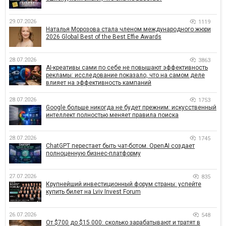
29.07.2026
1119
Наталья Морозова стала членом международного жюри
2026 Global Best of the Best Effie Awards
28.07.2026
3863
AI-креативы сами по себе не повышают эффективность
рекламы: исследование показало, что на самом деле
влияет на эффективность кампаний
28.07.2026
1753
Google больше никогда не будет прежним: искусственный
интеллект полностью меняет правила поиска
28.07.2026
1745
ChatGPT перестает быть чат-ботом. OpenAI создает
полноценную бизнес-платформу
27.07.2026
835
Крупнейший инвестиционный форум страны: успейте
купить билет на Lviv Invest Forum
26.07.2026
548
От $700 до $15 000: сколько зарабатывают и тратят в