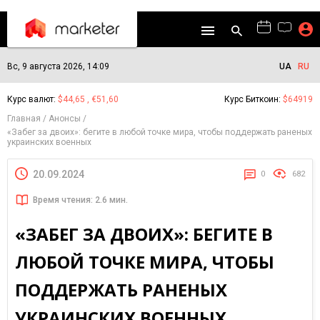
Вс, 9 августа 2026, 14:09
UA
RU
Курс валют:
$44,65 , €51,60
Курс Биткоин:
$64919
Главная
Анонсы
«Забег за двоих»: бегите в любой точке мира, чтобы поддержать раненых
украинских военных
20.09.2024
0
682
Время чтения: 2.6 мин.
«ЗАБЕГ ЗА ДВОИХ»: БЕГИТЕ В
ЛЮБОЙ ТОЧКЕ МИРА, ЧТОБЫ
ПОДДЕРЖАТЬ РАНЕНЫХ
УКРАИНСКИХ ВОЕННЫХ