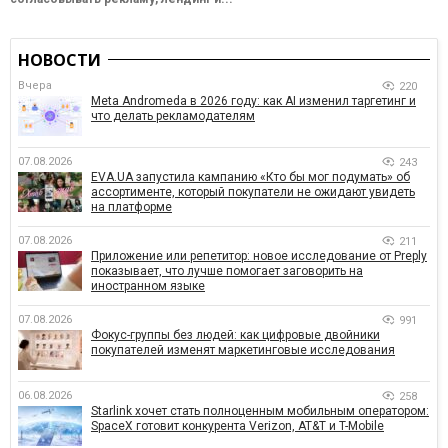
НОВОСТИ
Вчера
220
Meta Andromeda в 2026 году: как AI изменил таргетинг и
что делать рекламодателям
07.08.2026
243
EVA.UA запустила кампанию «Кто бы мог подумать» об
ассортименте, который покупатели не ожидают увидеть
на платформе
07.08.2026
211
Приложение или репетитор: новое исследование от Preply
показывает, что лучше помогает заговорить на
иностранном языке
07.08.2026
991
Фокус-группы без людей: как цифровые двойники
покупателей изменят маркетинговые исследования
06.08.2026
258
Starlink хочет стать полноценным мобильным оператором:
SpaceX готовит конкурента Verizon, AT&T и T-Mobile