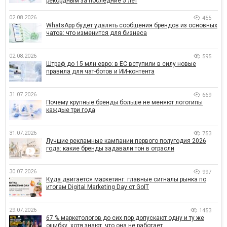
рекордным за последние 5 лет
02.08.2026
455
WhatsApp будет удалять сообщения брендов из основных
чатов: что изменится для бизнеса
02.08.2026
595
Штраф до 15 млн евро: в ЕС вступили в силу новые
правила для чат-ботов и ИИ-контента
31.07.2026
669
Почему крупные бренды больше не меняют логотипы
каждые три года
31.07.2026
753
Лучшие рекламные кампании первого полугодия 2026
года: какие бренды задавали тон в отрасли
30.07.2026
997
Куда двигается маркетинг: главные сигналы рынка по
итогам Digital Marketing Day от GoIT
29.07.2026
1453
67 % маркетологов до сих пор допускают одну и ту же
ошибку, хотя знают, что она не работает