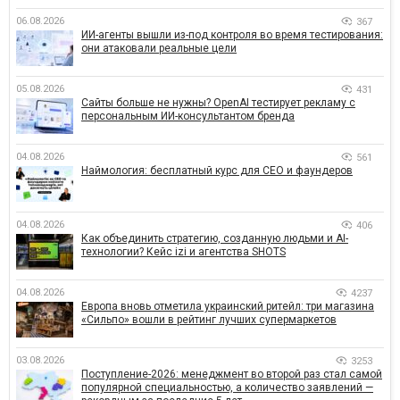
06.08.2026
367
ИИ-агенты вышли из-под контроля во время тестирования:
они атаковали реальные цели
05.08.2026
431
Сайты больше не нужны? OpenAI тестирует рекламу с
персональным ИИ-консультантом бренда
04.08.2026
561
Наймология: бесплатный курс для CEO и фаундеров
04.08.2026
406
Как объединить стратегию, созданную людьми и AI-
технологии? Кейс izi и агентства SHOTS
04.08.2026
4237
Европа вновь отметила украинский ритейл: три магазина
«Сильпо» вошли в рейтинг лучших супермаркетов
03.08.2026
3253
Поступление-2026: менеджмент во второй раз стал самой
популярной специальностью, а количество заявлений —