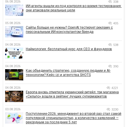
06.08.2026
338
ИИ-агенты вышли из-под контроля во время тестирования:
они атаковали реальные цели
05.08.2026
405
Сайты больше не нужны? OpenAI тестирует рекламу с
персональным ИИ-консультантом бренда
04.08.2026
538
Наймология: бесплатный курс для CEO и фаундеров
04.08.2026
390
Как объединить стратегию, созданную людьми и AI-
технологии? Кейс izi и агентства SHOTS
04.08.2026
4221
Европа вновь отметила украинский ритейл: три магазина
«Сильпо» вошли в рейтинг лучших супермаркетов
03.08.2026
3230
Поступление-2026: менеджмент во второй раз стал самой
популярной специальностью, а количество заявлений —
рекордным за последние 5 лет