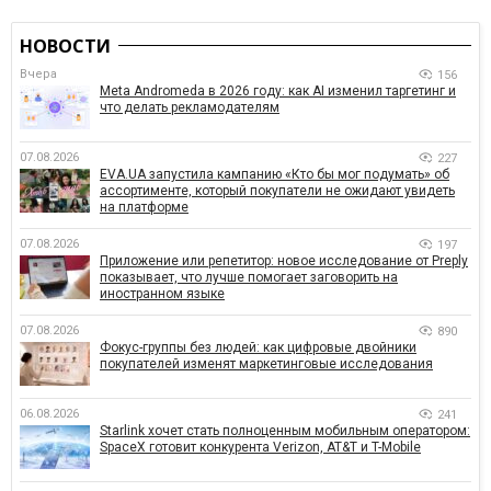
НОВОСТИ
Вчера
156
Meta Andromeda в 2026 году: как AI изменил таргетинг и
что делать рекламодателям
07.08.2026
227
EVA.UA запустила кампанию «Кто бы мог подумать» об
ассортименте, который покупатели не ожидают увидеть
на платформе
07.08.2026
197
Приложение или репетитор: новое исследование от Preply
показывает, что лучше помогает заговорить на
иностранном языке
07.08.2026
890
Фокус-группы без людей: как цифровые двойники
покупателей изменят маркетинговые исследования
06.08.2026
241
Starlink хочет стать полноценным мобильным оператором:
SpaceX готовит конкурента Verizon, AT&T и T-Mobile