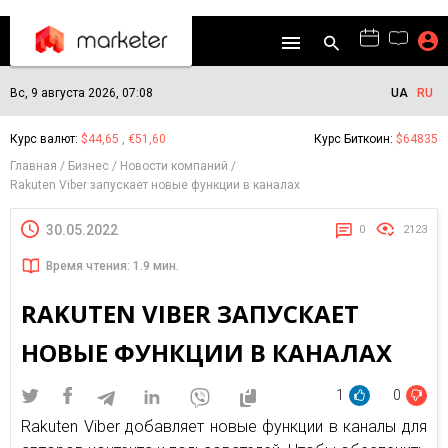
Вс, 9 августа 2026, 07:08
UA
RU
Курс валют:
$44,65 , €51,60
Курс Биткоин:
$64835
Главная
Бизнес
Новости компаний
Rakuten Viber запускает новые функции в каналах
30.05.2022
0
2123
Время чтения: 1.9 мин.
RAKUTEN VIBER ЗАПУСКАЕТ
НОВЫЕ ФУНКЦИИ В КАНАЛАХ
1
0
Rakuten Viber добавляет новые функции в каналы для