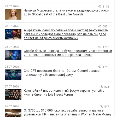
29.07.2026
1115
Наталья Морозова стала членом международного жюри
2026 Global Best of the Best Effie Awards
28.07.2026
3851
AI-креативы сами по себе не повышают эффективность
рекламы: исследование показало, что на самом деле
влияет на эффективность кампаний
28.07.2026
1752
Google больше никогда не будет прежним: искусственный
интеллект полностью меняет правила поиска
28.07.2026
1742
ChatGPT перестает быть чат-ботом. OpenAI создает
полноценную бизнес-платформу
27.07.2026
824
Крупнейший инвестиционный форум страны: успейте
купить билет на Lviv Invest Forum
26.07.2026
547
От $700 до $15 000: сколько зарабатывают и тратят в
украинском PR — инсайты от znamy и Women Make Money