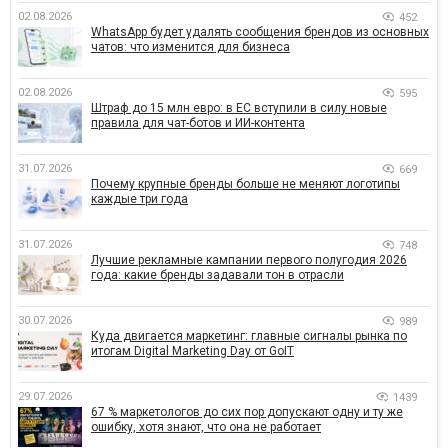
02.08.2026
452
WhatsApp будет удалять сообщения брендов из основных
чатов: что изменится для бизнеса
02.08.2026
595
Штраф до 15 млн евро: в ЕС вступили в силу новые
правила для чат-ботов и ИИ-контента
31.07.2026
669
Почему крупные бренды больше не меняют логотипы
каждые три года
31.07.2026
748
Лучшие рекламные кампании первого полугодия 2026
года: какие бренды задавали тон в отрасли
30.07.2026
989
Куда двигается маркетинг: главные сигналы рынка по
итогам Digital Marketing Day от GoIT
29.07.2026
1439
67 % маркетологов до сих пор допускают одну и ту же
ошибку, хотя знают, что она не работает