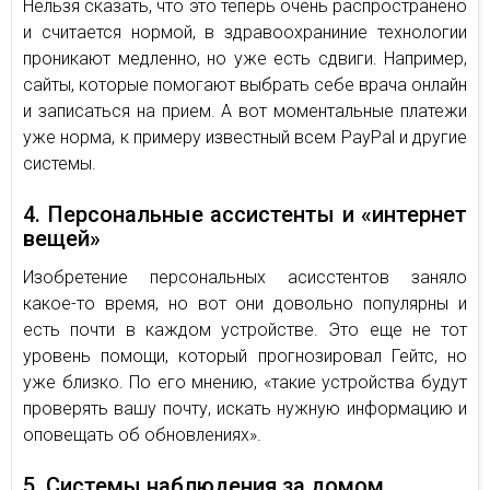
Нельзя сказать, что это теперь очень распространено
и считается нормой, в здравоохраниние технологии
проникают медленно, но уже есть сдвиги. Например,
сайты, которые помогают выбрать себе врача онлайн
и записаться на прием. А вот моментальные платежи
уже норма, к примеру известный всем PayPal и другие
си­сте­мы.
4. Персональные ассистенты и «интернет
вещей»
Изобретение персональных асисстентов заняло
какое-то время, но вот они довольно популярны и
есть почти в каждом устройстве. Это еще не тот
уровень помощи, который прогнозировал Гейтс, но
уже близко. По его мнению, «такие устройства будут
про­ве­рять вашу почту, ис­кать нуж­ную ин­фор­ма­цию и
опо­ве­щать об об­нов­ле­ни­ях».
5. Системы наблюдения за домом