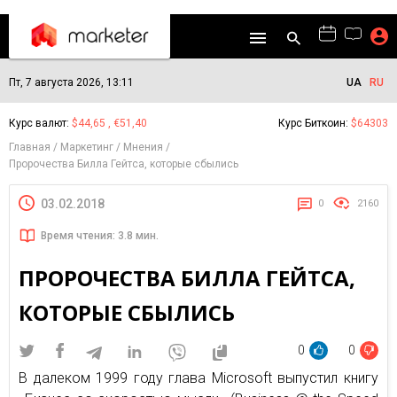
Пт, 7 августа 2026, 13:11
UA
RU
Курс валют:
$44,65 , €51,40
Курс Биткоин:
$64303
Главная
Маркетинг
Мнения
Пророчества Билла Гейтса, которые сбылись
03.02.2018
0
2160
Время чтения: 3.8 мин.
ПРОРОЧЕСТВА БИЛЛА ГЕЙТСА,
КОТОРЫЕ СБЫЛИСЬ
0
0
В далеком 1999 году глава Microsoft выпустил книгу