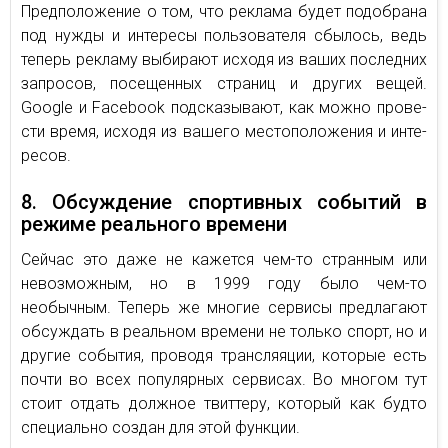
Предположение о том, что реклама будет подобрана
под нужды и интересы пользователя сбылось, ведь
теперь рекламу выбирают исходя из ваших последних
запросов, посещенных страниц и других вещей.
Google и Facebook под­ска­зы­ва­ют, как можно про­ве­
сти время, ис­хо­дя из ва­ше­го ме­сто­по­ло­же­ния и ин­те­
ре­сов.
8. Обсуждение спортивных событий в
режиме реального времени
Сейчас это даже не кажется чем-то странным или
невозможным, но в 1999 году было чем-то
необычным. Теперь же многие сервисы предлагают
обсуждать в реальном времени не только спорт, но и
другие события, проводя трансляяции, которые есть
почти во всех популярных сервисах. Во многом тут
стоит отдать должное твиттеру, который как будто
специально создан для этой функции.