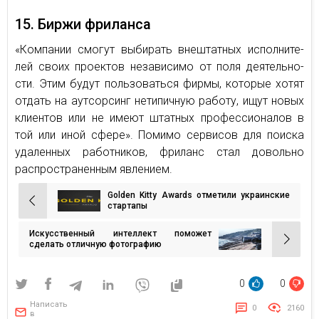
15. Биржи фриланса
«Ком­па­нии смо­гут вы­би­рать вне­штат­ных ис­пол­ни­те­
лей своих про­ек­тов неза­ви­си­мо от поля де­я­тель­но­
сти. Этим будут поль­зо­вать­ся фирмы, ко­то­рые хотят
от­дать на аут­сор­синг нети­пич­ную ра­бо­ту, ищут новых
кли­ен­тов или не имеют штат­ных про­фес­си­о­на­лов в
той или иной сфере». Помимо сервисов для поиска
удаленных работников, фриланс стал довольно
распространенным явлением.
Golden Kitty Awards отметили украинские
Навигация
стартапы
по
Искусственный интеллект поможет
записям
сделать отличную фотографию
0
0
Написать
0
2160
в