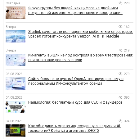
Сегодня
228
Фокус-группы без людей: как цифровые двойники
покупателей изменят маркетинговые исследования
Вчера
162
Starlink хочет стать полноценным мобильным оператором:
SpaceX готовит конкурента Verizon, AT&T и T-Mobile
Вчера
219
ИИ-агенты вышли из-под контроля во время тестирования:
они атаковали реальные цели
05.08.2026
279
Сайты больше не нужны? OpenAI тестирует рекламу с
персональным ИИ-консультантом бренда
04.08.2026
390
Наймология: бесплатный курс для CEO и фаундеров
04.08.2026
324
Как объединить стратегию, созданную людьми и AI-
технологии? Кейс izi и агентства SHOTS