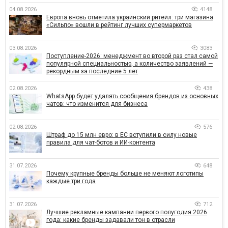
04.08.2026
4148
Европа вновь отметила украинский ритейл: три магазина
«Сильпо» вошли в рейтинг лучших супермаркетов
03.08.2026
3083
Поступление-2026: менеджмент во второй раз стал самой
популярной специальностью, а количество заявлений —
рекордным за последние 5 лет
02.08.2026
438
WhatsApp будет удалять сообщения брендов из основных
чатов: что изменится для бизнеса
02.08.2026
576
Штраф до 15 млн евро: в ЕС вступили в силу новые
правила для чат-ботов и ИИ-контента
31.07.2026
648
Почему крупные бренды больше не меняют логотипы
каждые три года
31.07.2026
712
Лучшие рекламные кампании первого полугодия 2026
года: какие бренды задавали тон в отрасли