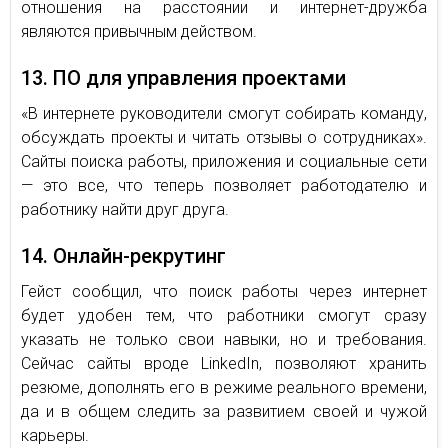
отношения на расстоянии и интернет-дружба
являются привычным действом.
13. ПО для управления проектами
«В ин­тер­не­те ру­ко­во­ди­те­ли смо­гут со­би­рать ко­ман­ду,
об­суж­дать про­ек­ты и чи­тать от­зы­вы о со­труд­ни­ках».
Сайты поиска работы, приложения и социальные сети
— это все, что теперь позволяет работодателю и
работнику найти друг друга.
14. Онлайн-рекрутинг
Гейст сообщил, что поиск работы через интернет
будет удобен тем, что работники смогут сразу
указать не только свои навыки, но и требования.
Сейчас сайты вроде LinkedIn, позволяют хранить
резюме, дополнять его в режиме реального времени,
да и в общем следить за развитием своей и чужой
карьеры.