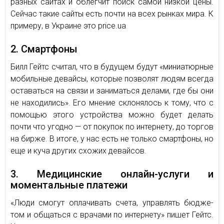
разных сайтах и облегчит поиск самой низкой цены.
Сейчас такие сайты есть почти на всех рынках мира. К
примеру, в Украине это price.ua
2. Смартфоны
Билл Гейтс считал, что в будущем будут «ми­ни­а­тюр­ные
мо­биль­ные де­вай­сы, ко­то­рые поз­во­лят людям все­гда
оста­вать­ся на связи и за­ни­мать­ся де­ла­ми, где бы они
не на­хо­ди­лись». Его мнение склонялось к тому, что с
помощью этого устройства можно будет делать
почти что угодно — от покупок по интернету, до торгов
на бирже. В итоге, у нас есть не только смартфоны, но
еще и куча других схожих девайсов.
3. Медицинские онлайн-услуги и
моментальные платежи
«Люди смо­гут опла­чи­вать счета, управ­лять бюд­же­
том и об­щать­ся с вра­ча­ми по ин­тер­не­ту» пишет Гейтс.