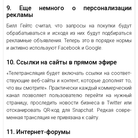
9. Еще немного о персонализации
рекламы
Билл Гейтс считал, что запросы на покупки будут
обрабатываться и исходя из них будут подбираться
рекламные объявления. Теперь это в порядке нормы
и активно используют Facebook и Google.
10. Ссылки на сайты в прямом эфире
«Те­ле­транс­ля­ция будет вклю­чать ссыл­ки на со­от­вет­
ству­ю­щие веб-сай­ты и кон­тент, ко­то­рые до­пол­нят то,
что вы смот­ри­те». Прак­ти­че­ски каж­дый ком­мер­че­ский
канал поз­во­ля­ет поль­зо­ва­те­лю пе­рей­ти на нуж­ный
стра­ни­цу, про­сле­дить но­во­сти биз­не­са в Twitter или
от­ска­ни­ро­вать QR-код для Snapchat. Ред­кая со­вре­
мен­ная транс­ля­ция не при­вя­за­на к сайту.
11. Интернет-форумы