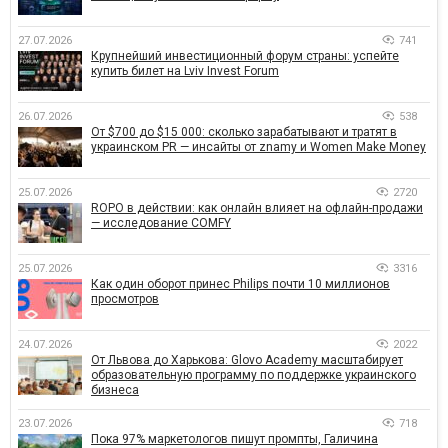
27.07.2026
741
Крупнейший инвестиционный форум страны: успейте
купить билет на Lviv Invest Forum
26.07.2026
538
От $700 до $15 000: сколько зарабатывают и тратят в
украинском PR — инсайты от znamy и Women Make Money
25.07.2026
2720
ROPO в действии: как онлайн влияет на офлайн-продажи
— исследование COMFY
25.07.2026
3316
Как один оборот принес Philips почти 10 миллионов
просмотров
24.07.2026
2022
От Львова до Харькова: Glovo Academy масштабирует
образовательную программу по поддержке украинского
бизнеса
23.07.2026
718
Пока 97% маркетологов пишут промпты, Галичина