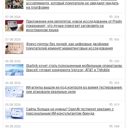
ассортименте, который покупатели не ожидают увидеть
на платформе
07.08.2026
204
Приложение или репетитор: новое исследование от Preply
показывает, что лучше помогает заговорить на
иностранном языке
07.08.2026
956
Фокус-группы без людей: как цифровые двойники
покупателей изменят маркетинговые исследования
06.08.2026
250
Starlink хочет стать полноценным мобильным оператором:
SpaceX готовит конкурента Verizon, AT&T и T-Mobile
06.08.2026
353
ИИ-агенты вышли из-под контроля во время тестирования:
они атаковали реальные цели
05.08.2026
419
Сайты больше не нужны? OpenAI тестирует рекламу с
персональным ИИ-консультантом бренда
04.08.2026
548