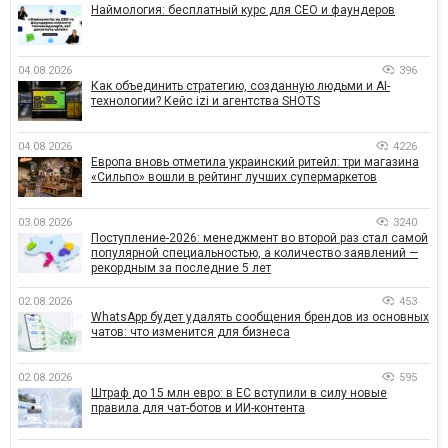
Наймология: бесплатный курс для CEO и фаундеров
04.08.2026
396
Как объединить стратегию, созданную людьми и AI-
технологии? Кейс izi и агентства SHOTS
04.08.2026
4226
Европа вновь отметила украинский ритейл: три магазина
«Сильпо» вошли в рейтинг лучших супермаркетов
03.08.2026
3240
Поступление-2026: менеджмент во второй раз стал самой
популярной специальностью, а количество заявлений —
рекордным за последние 5 лет
02.08.2026
453
WhatsApp будет удалять сообщения брендов из основных
чатов: что изменится для бизнеса
02.08.2026
595
Штраф до 15 млн евро: в ЕС вступили в силу новые
правила для чат-ботов и ИИ-контента