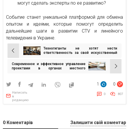
могут сделать эксперты по ее развитию?
Событие станет уникальной платформой для обмена
опытом и идеями, которые помогут определить
дальнейшие шаги в развитии CTV и линейного
телевидения в Украине.
Техногиганты не хотят нести
Навигация
ответственность за свой искусственный
интеллект, если он наделает беды
по
Современное и эффективное управление
записям
проектами в органах местного
самоуправления
1
0
Написать
0
807
в
редакцию
0
Коментарів
Залишити свій коментар