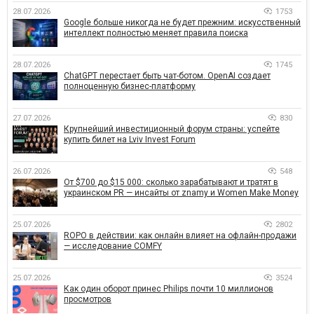
28.07.2026
1753
Google больше никогда не будет прежним: искусственный
интеллект полностью меняет правила поиска
28.07.2026
1745
ChatGPT перестает быть чат-ботом. OpenAI создает
полноценную бизнес-платформу
27.07.2026
830
Крупнейший инвестиционный форум страны: успейте
купить билет на Lviv Invest Forum
26.07.2026
548
От $700 до $15 000: сколько зарабатывают и тратят в
украинском PR — инсайты от znamy и Women Make Money
25.07.2026
2802
ROPO в действии: как онлайн влияет на офлайн-продажи
— исследование COMFY
25.07.2026
3524
Как один оборот принес Philips почти 10 миллионов
просмотров