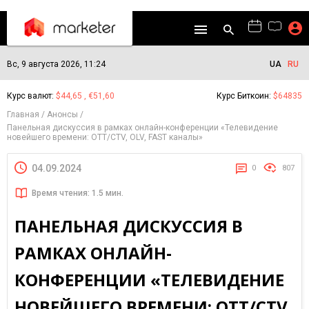
Вс, 9 августа 2026, 11:24
UA
RU
Курс валют:
$44,65 , €51,60
Курс Биткоин:
$64835
Главная
Анонсы
Панельная дискуссия в рамках онлайн-конференции «Телевидение
новейшего времени: OTT/CTV, OLV, FAST каналы»
04.09.2024
0
807
Время чтения: 1.5 мин.
ПАНЕЛЬНАЯ ДИСКУССИЯ В
РАМКАХ ОНЛАЙН-
КОНФЕРЕНЦИИ «ТЕЛЕВИДЕНИЕ
НОВЕЙШЕГО ВРЕМЕНИ: OTT/CTV,