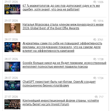
29.07.2026
1326
67 % маркетологов до сих пор допускают одну и ту же
ошибку, хотя знают, что она не работает
29.07.2026
1016
Наталья Морозова стала членом международного жюри
2026 Global Best of the Best Effie Awards
28.07.2026
3761
AI-креативы сами по себе не повышают эффективность
рекламы: исследование показало, что на самом деле
влияет на эффективность кампаний
28.07.2026
1728
Google больше никогда не будет прежним: искусственный
интеллект полностью меняет правила поиска
28.07.2026
1724
ChatGPT перестает быть чат-ботом. OpenAI создает
полноценную бизнес-платформу
27.07.2026
717
Крупнейший инвестиционный форум страны: успейте
купить билет на Lviv Invest Forum