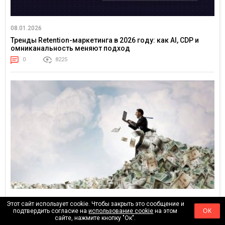
08.01.2026
Тренды Retention-маркетинга в 2026 году: как AI, CDP и
омниканальность меняют подход
0
8225
25.12.2025
Этот сайт использует cookie. Чтобы закрыть это сообщение и
подтвердить согласие на
использование cookie
на этом
ОК
Вы бедны не из-за лени. Почему одни зарабатывают
сайте, нажмите кнопку "Ок".
копейки, а другие — миллионы за ту же работу