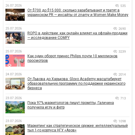
26.07.2026
535
От $700 до $15 000: сколько зарабатывают и тратят в
украинском PR — инсайты от znamy и Women Make Money
25.07.2026
2690
ROPO в действии: как онлайн влияет на офлайн-продажи
— исследование COMFY
25.07.2026
3239
Как один оборот принес Philips почти 10 миллионов
просмотров
24.07.2026
2014
От Львова до Харькова: Glovo Academy масштабирует
образовательную программу по поддержке украинского
бизнеса
23.07.2026
713
Пока 97% маркетологов пишут промпты, Галичина
получила иглу и фетр
23.07.2026
1098
Маркетинг как стратегическое оружие: интеллектуальный
тыл 1-го корпуса НГУ «Азов»