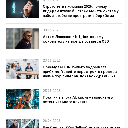
07.06.2026
Стратегия выживания 2026: почему
лидерам нужно быстрее менять систему
найма, чтобы не проиграть в борьбе за
таланты
30.05.2026
Артем Ляшанов и bill_line: почему
основатель не всегда остается СЕО
27.05.2026
Почему ваш HR-фильтр подрывает
прибыль. Успейте перестроить процесс
найма под лидеров, пока конкуренты не
переманили лучших
25.05.2026
Покупки в эпоху AI: как изменился путь
потенциального клиента
26.04.2026
Ван Селлинг (Van Selling): что это такое, как