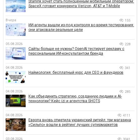
Starlink хочет стать полноценным мобильным оператором:
SpaceX готовит конкурента Verizon, AT&T и T-Mobile
Вчера
155
ИИ-агенты вышли из-под контроля во время тестирования:
они атаковали реальные цели
05.08.2026
228
Сайты больше не нужны? OpenAI тестирует рекламу с
персональным ИИ-консультантом бренда
04.08.2026
341
Наймология: бесплатный курс для CEO и фаундеров
04.08.2026
285
Как объединить стратегию, созданную людьми и AI-
технологии? Кейс izi и агентства SHOTS
04.08.2026
4111
Европа вновь отметила украинский ритейл: три магазина
«Сильпо» вошли в рейтинг лучших супермаркетов
03.08.2026
3041