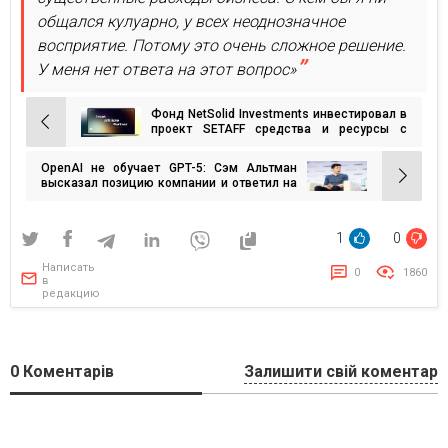
общался кулуарно, у всех неоднозначное
восприятие. Потому это очень сложное решение.
У меня нет ответа на этот вопрос»
Фонд NetSolid Investments инвестировал в
Навигация
проект SETAFF средства и ресурсы с
экспертизой
по
OpenAI не обучает GPT-5: Сэм Альтман
записям
высказал позицию компании и ответил на
беспокойство относительно быстрого
развития искусственного интеллекта.
1
0
Написать
0
1860
в
редакцию
0
Коментарів
Залишити свій коментар