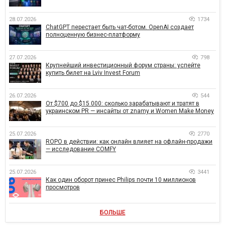
28.07.2026
1734
ChatGPT перестает быть чат-ботом. OpenAI создает
полноценную бизнес-платформу
27.07.2026
798
Крупнейший инвестиционный форум страны: успейте
купить билет на Lviv Invest Forum
26.07.2026
544
От $700 до $15 000: сколько зарабатывают и тратят в
украинском PR — инсайты от znamy и Women Make Money
25.07.2026
2770
ROPO в действии: как онлайн влияет на офлайн-продажи
— исследование COMFY
25.07.2026
3441
Как один оборот принес Philips почти 10 миллионов
просмотров
БОЛЬШЕ