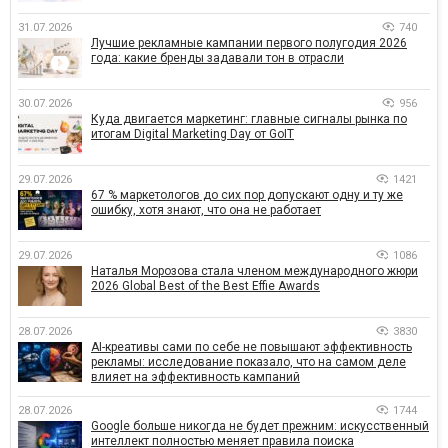
31.07.2026
740
Лучшие рекламные кампании первого полугодия 2026
года: какие бренды задавали тон в отрасли
30.07.2026
956
Куда двигается маркетинг: главные сигналы рынка по
итогам Digital Marketing Day от GoIT
29.07.2026
1421
67 % маркетологов до сих пор допускают одну и ту же
ошибку, хотя знают, что она не работает
29.07.2026
1086
Наталья Морозова стала членом международного жюри
2026 Global Best of the Best Effie Awards
28.07.2026
3830
AI-креативы сами по себе не повышают эффективность
рекламы: исследование показало, что на самом деле
влияет на эффективность кампаний
28.07.2026
1744
Google больше никогда не будет прежним: искусственный
интеллект полностью меняет правила поиска