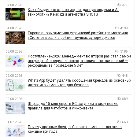
04.08.2026
371
Как объединить стратегию, созданную людьми и AI-
технологии? Кейс izi и агентства SHOTS
04.08.2026
4199
Европа вновь отметила украинский ритейл: три магазина
«Сильпо» вошли в рейтинг лучших супермаркетов
03.08.2026
3186
Поступление-2026: менеджмент во второй раз стал самой
популярной специальностью, а количество заявлений —
рекордным за последние 5 лет
02.08.2026
448
WhatsApp будет удалять сообщения брендов из основных
чатов: что изменится для бизнеса
02.08.2026
589
Штраф до 15 млн евро: в ЕС вступили в силу новые
правила для чат-ботов и ИИ-контента
31.07.2026
663
Почему крупные бренды больше не меняют логотипы
каждые три года