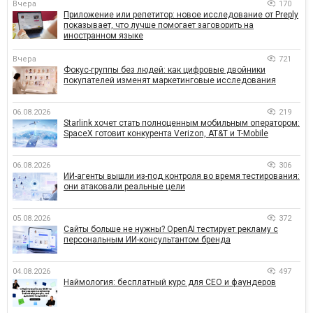
Вчера
170
Приложение или репетитор: новое исследование от Preply
показывает, что лучше помогает заговорить на
иностранном языке
Вчера
721
Фокус-группы без людей: как цифровые двойники
покупателей изменят маркетинговые исследования
06.08.2026
219
Starlink хочет стать полноценным мобильным оператором:
SpaceX готовит конкурента Verizon, AT&T и T-Mobile
06.08.2026
306
ИИ-агенты вышли из-под контроля во время тестирования:
они атаковали реальные цели
05.08.2026
372
Сайты больше не нужны? OpenAI тестирует рекламу с
персональным ИИ-консультантом бренда
04.08.2026
497
Наймология: бесплатный курс для CEO и фаундеров