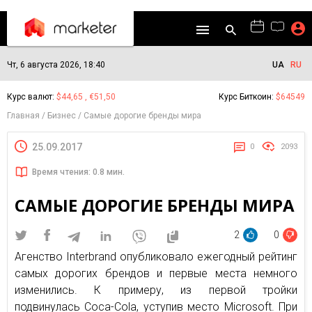
Чт, 6 августа 2026, 18:40
UA
RU
Курс валют:
$44,65 , €51,50
Курс Биткоин:
$64549
Главная
Бизнес
Самые дорогие бренды мира
25.09.2017
0
2093
Время чтения: 0.8 мин.
САМЫЕ ДОРОГИЕ БРЕНДЫ МИРА
2
0
Агенство Interbrand опубликовало ежегодный рейтинг
самых дорогих брендов и первые места немного
изменились. К примеру, из первой тройки
подвинулась Coca-Cola, уступив место Microsoft. При