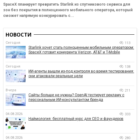
SpaceX планирует превратить Starlink из спутникового сервиса для
зон без покрытия в полноценного мобильного оператора, который
сможет напрямую конкурировать с...
НОВОСТИ
Сегодня
113
Starlink хочет стать полноценным мобильным оператором:
SpaceX готовит конкурента Verizon, AT&T и T-Mobile
Сегодня
138
ИИ-агенты вышли из-под контроля во время тестирования:
они атаковали реальные цели
Вчера
211
Сайты больше не нужны? OpenAI тестирует рекламу с
персональным ИИ-консультантом бренда
04.08.2026
333
Наймология: бесплатный курс для CEO и фаундеров
04.08.2026
280