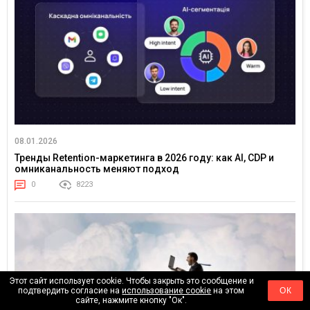
08.01.2026
Тренды Retention-маркетинга в 2026 году: как AI, CDP и
омниканальность меняют подход
0
8223
Этот сайт использует cookie. Чтобы закрыть это сообщение и
подтвердить согласие на
использование cookie
на этом
ОК
сайте, нажмите кнопку "Ок".