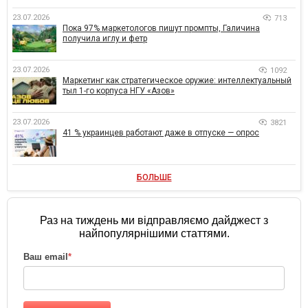
23.07.2026
713
Пока 97% маркетологов пишут промпты, Галичина
получила иглу и фетр
23.07.2026
1092
Маркетинг как стратегическое оружие: интеллектуальный
тыл 1-го корпуса НГУ «Азов»
23.07.2026
3821
41 % украинцев работают даже в отпуске — опрос
БОЛЬШЕ
Раз на тиждень ми відправляємо дайджест з
найпопулярнішими статтями.
Ваш email
*