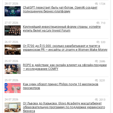
28.07.2026
1724
ChatGPT перестает быть чат-ботом. OpenAI создает
полноценную бизнес-платформу
27.07.2026
710
Крупнейший инвестиционный форум страны: успейте
купить билет на Lviv Invest Forum
26.07.2026
533
От $700 до $15 000: сколько зарабатывают и тратят в
украинском PR — инсайты от znamy и Women Make Money
25.07.2026
2686
ROPO в действии: как онлайн влияет на офлайн-продажи
— исследование COMFY
25.07.2026
3231
Как один оборот принес Philips почти 10 миллионов
просмотров
24.07.2026
2013
От Львова до Харькова: Glovo Academy масштабирует
образовательную программу по поддержке украинского
бизнеса