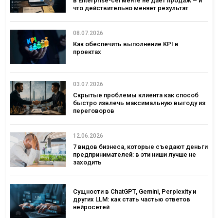
в Enterprise-сегменте не дает продаж – и
что действительно меняет результат
08.07.2026
Как обеспечить выполнение KPI в
проектах
03.07.2026
Скрытые проблемы клиента как способ
быстро извлечь максимальную выгоду из
переговоров
12.06.2026
7 видов бизнеса, которые съедают деньги
предпринимателей: в эти ниши лучше не
заходить
Сущности в ChatGPT, Gemini, Perplexity и
других LLM: как стать частью ответов
нейросетей