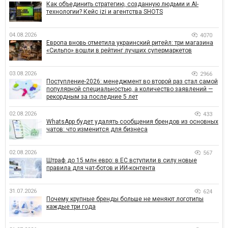
Как объединить стратегию, созданную людьми и AI-
технологии? Кейс izi и агентства SHOTS
04.08.2026
4070
Европа вновь отметила украинский ритейл: три магазина
«Сильпо» вошли в рейтинг лучших супермаркетов
03.08.2026
2966
Поступление-2026: менеджмент во второй раз стал самой
популярной специальностью, а количество заявлений —
рекордным за последние 5 лет
02.08.2026
433
WhatsApp будет удалять сообщения брендов из основных
чатов: что изменится для бизнеса
02.08.2026
567
Штраф до 15 млн евро: в ЕС вступили в силу новые
правила для чат-ботов и ИИ-контента
31.07.2026
624
Почему крупные бренды больше не меняют логотипы
каждые три года