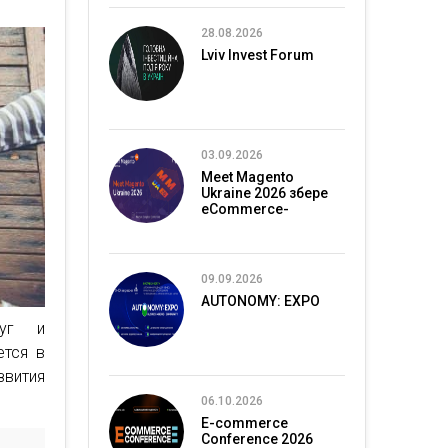
28.08.2026
Lviv Invest Forum
03.09.2026
Meet Magento
Ukraine 2026 збере
eCommerce-
спільноту в Києві
09.09.2026
AUTONOMY: EXPO
луг и
ется в
звития
06.10.2026
E-commerce
Conference 2026