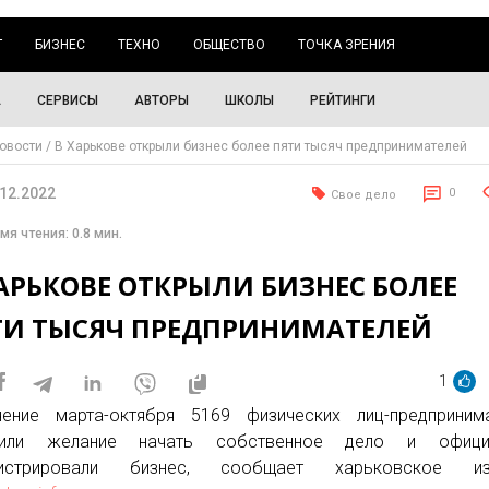
Г
БИЗНЕС
ТЕХНО
ОБЩЕСТВО
ТОЧКА ЗРЕНИЯ
А
СЕРВИСЫ
АВТОРЫ
ШКОЛЫ
РЕЙТИНГИ
овости
В Харькове открыли бизнес более пяти тысяч предпринимателей
.12.2022
0
Свое дело
мя чтения: 0.8 мин.
АРЬКОВЕ ОТКРЫЛИ БИЗНЕС БОЛЕЕ
ТИ ТЫСЯЧ ПРЕДПРИНИМАТЕЛЕЙ
1
ение марта-октября 5169 физических лиц-предпринима
вили желание начать собственное дело и офици
гистрировали бизнес, сообщает харьковское из