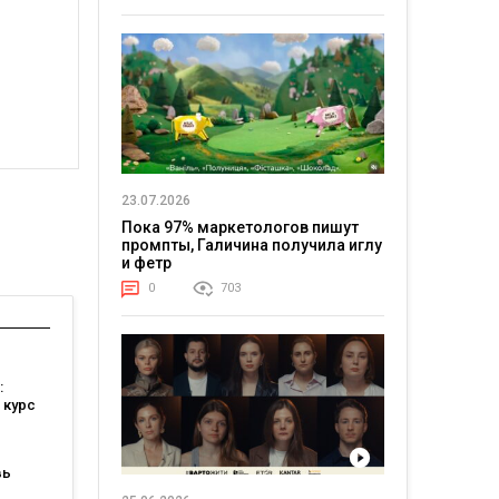
23.07.2026
Пока 97% маркетологов пишут
промпты, Галичина получила иглу
и фетр
0
703
:
 курс
вь