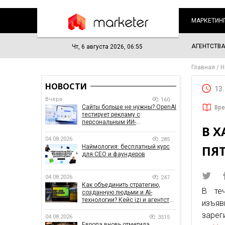
МАРКЕТИН
АГЕНТСТВ
Чт, 6 августа 2026, 06:55
Главная
Н
НОВОСТИ
13
Вчера
160
Сайты больше не нужны? OpenAI
Вре
тестирует рекламу с
персональным ИИ-
В Х
консультантом бренда
04.08.2026
285
ПЯ
Наймология: бесплатный курс
для CEO и фаундеров
04.08.2026
247
Как объединить стратегию,
В теч
созданную людьми и AI-
технологии? Кейс izi и агентства
изъя
SHOTS
заре
04.08.2026
3515
Европа вновь отметила