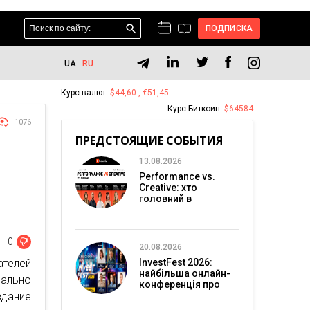
ПОДПИСКА
UA
RU
Курс валют:
$44,60 , €51,45
Курс Биткоин:
$64584
1076
ПРЕДСТОЯЩИЕ СОБЫТИЯ
13.08.2026
Performance vs.
Creative: хто
головний в
перформанс-
маркетингу?
0
20.08.2026
телей
InvestFest 2026:
найбільша онлайн-
ально
конференція про
дание
інвестиції