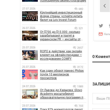
полноценную бизнес-платформу
Нав
27.07.2026
682
по
Крупнейший инвестиционный
форум страны: успейте купить
зап
билет на Lviv Invest Forum
26.07.2026
521
От $700 до $15 000: сколько
Нап
зарабатывают и тратят в
украинском PR — инсайты от
znamy и Women Make Money
25.07.2026
2657
ROPO в действии: как онлайн
влияет на офлайн-продажи —
0
Комент
исследование COMFY
25.07.2026
3172
Как один оборот принес Philips
почти 10 миллионов
просмотров
ЗАЛИШИ
24.07.2026
1989
От Львова до Харькова: Glovo
Academy масштабирует
образовательную программу по
поддержке украинского
бизнеса
23.07.2026
703
Пока 97% маркетологов пишут