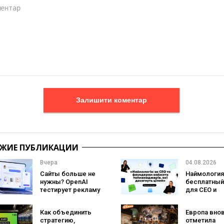
Залишити коментар
ЖИЕ ПУБЛИКАЦИИ
Вчера
04.08.2026
Сайты больше не
Наймология
нужны? OpenAI
бесплатный
тестирует рекламу
для CEO и
с персональным
фаундеров
ИИ-консультантом
Как объединить
Европа вно
бренда
стратегию,
отметила