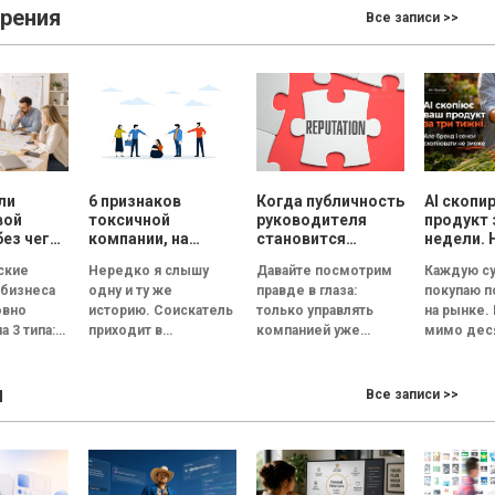
работает
зрения
Все записи >>
ли
6 признаков
Когда публичность
AI скопи
вой
токсичной
руководителя
продукт 
без чего
компании, на
становится
недели. 
ет
которые нужно
риском для
смыслы
ские
Нередко я слышу
Давайте посмотрим
Каждую су
обратить
репутации
скопиров
 бизнеса
одну и ту же
правде в глаза:
покупаю 
ь
внимание на
сможет
овно
историю. Соискатель
только управлять
на рынке.
ческую
собеседовании
а 3 типа:
приходит в
компанией уже
мимо дес
великолепный офис,
недостаточно.
прилавков
ванная и
его встречает
Руководитель
Помидоры
ы
ционная.
улыбчивый
должен стать лицом
примерно
Все записи >>
— это
сотрудник отдела
бизнеса. По данным
одинаковы
я под
кадров, а...
Edelman, 84%
сорта, по
людей...
похожий..