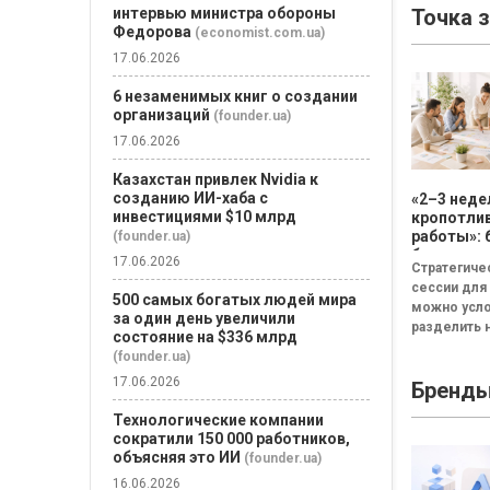
Точка 
интервью министра обороны
Федорова
(economist.com.ua)
17.06.2026
6 незаменимых книг о создании
организаций
(founder.ua)
17.06.2026
Казахстан привлек Nvidia к
созданию ИИ-хаба с
«2–3 неде
инвестициями $10 млрд
кропотли
работы»: 
(founder.ua)
бизнесу н
17.06.2026
Стратегиче
смысла
сессии для
проводит
500 самых богатых людей мира
можно усл
стратеги
за один день увеличили
разделить н
сессию
состояние на $336 млрд
неудачная,
(founder.ua)
сбалансиро
17.06.2026
Бренд
трансформа
Неудачная 
Технологические компании
«рефлекси
сократили 150 000 работников,
канапе»...
объясняя это ИИ
(founder.ua)
16.06.2026