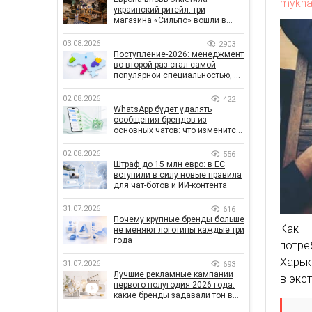
mykha
украинский ритейл: три
магазина «Сильпо» вошли в
рейтинг лучших супермаркетов
03.08.2026
2903
Поступление-2026: менеджмент
во второй раз стал самой
популярной специальностью, а
количество заявлений —
рекордным за последние 5 лет
02.08.2026
422
WhatsApp будет удалять
сообщения брендов из
основных чатов: что изменится
для бизнеса
02.08.2026
556
Штраф до 15 млн евро: в ЕС
вступили в силу новые правила
для чат-ботов и ИИ-контента
31.07.2026
616
Почему крупные бренды больше
Как 
не меняют логотипы каждые три
года
потре
Харьк
31.07.2026
693
Лучшие рекламные кампании
в экс
первого полугодия 2026 года:
какие бренды задавали тон в
отрасли