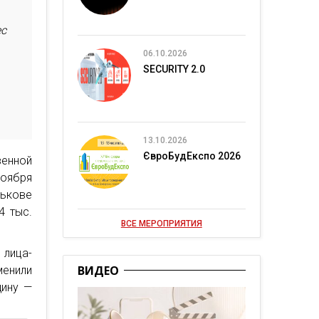
ес
06.10.2026
SECURITY 2.0
13.10.2026
ЄвроБудЕкспо 2026
венной
ноября
ькове
4 тыс.
ВСЕ МЕРОПРИЯТИЯ
 лица-
ВИДЕО
енили
щину —