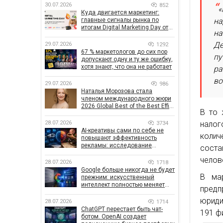
30.07.2026
852
«
Куда двигается маркетинг:
на
главные сигналы рынка по
итогам Digital Marketing Day от
на
GoIT
Де
29.07.2026
1292
67 % маркетологов до сих пор
пу
допускают одну и ту же ошибку,
хотя знают, что она не работает
ра
во
29.07.2026
986
Наталья Морозова стала
членом международного жюри
2026 Global Best of the Best Effie
В то 
Awards
налог
28.07.2026
3734
AI-креативы сами по себе не
колич
повышают эффективность
рекламы: исследование
соста
показало, что на самом деле
челов
влияет на эффективность
28.07.2026
1718
кампаний
Google больше никогда не будет
В мар
прежним: искусственный
интеллект полностью меняет
пред
правила поиска
юриди
28.07.2026
1714
ChatGPT перестает быть чат-
191 ф
ботом. OpenAI создает