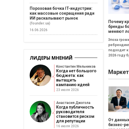
Пороховая бочка IT-индустрии:
как массовые сокращения ради
ИИ раскалывают рынок
Почему к
(founder.ua)
бренды б
16.06.2026
меняют л
каждые т
Эпоха гром
ребрендин
подходит к
2026 году 
ЛИДЕРЫ МНЕНИЙ
всё чаще
инвестирую
Константин Мельников
Маркет
Когда нет большого
новые логот
бюджета: как
узнаваемые
вытащить
кампанию идеей
23 июля 2026
Анастасия Джогола
Когда публичность
руководителя
становится риском
От данных
для репутации
бизнес-р
16 июля 2026