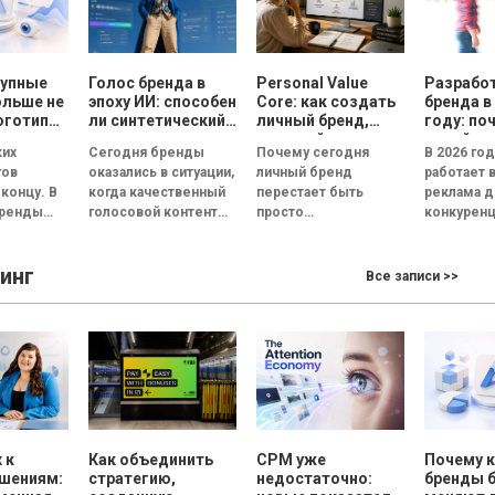
рупные
Голос бренда в
Personal Value
Разрабо
ольше не
эпоху ИИ: способен
Core: как создать
бренда в
оготипы
ли синтетический
личный бренд,
году: по
ри года
голос передать
который
дизайн 
ких
Сегодня бренды
Почему сегодня
В 2026 го
эмоции и внушить
способствует
реклам
гов
оказались в ситуации,
личный бренд
работает 
доверие, или все
выбору, доверию и
 концу. В
когда качественный
перестает быть
реклама д
бренды вскоре
статусу
бренды
голосовой контент
просто
конкуренц
будут звучать
одинаково?
перестал быть
дополнительной
внимание
т не в
конкурентным
возможностью для
пользова
инг
ипы, а в
преимуществом.
медийных личностей
сокращае
Все записи >>
...
Четкая дикция,
и становится
нескольки
контроль интонации,
инструментом
Согласно..
правильные паузы и...
профессионального
выбора, доверия и
личностного...
 к
Как объединить
CPM уже
Почему 
ешениям:
стратегию,
недостаточно:
бренды 