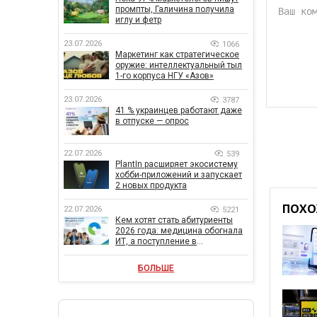
промпты, Галичина получила
иглу и фетр
23.07.2026
1066
Маркетинг как стратегическое
оружие: интеллектуальный тыл
1-го корпуса НГУ «Азов»
23.07.2026
3787
41 % украинцев работают даже
в отпуске — опрос
22.07.2026
539
PlantIn расширяет экосистему
хобби-приложений и запускает
2 новых продукта
ПОХО
22.07.2026
5221
Кем хотят стать абитуриенты
2026 года: медицина обогнала
ИТ, а поступление в
государственный вуз остается
главной целью
БОЛЬШЕ