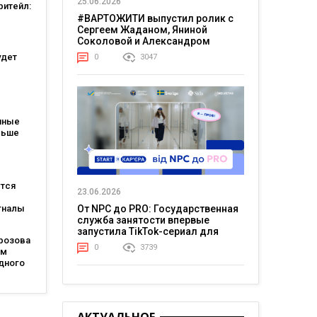
25.06.2026
ритейл:
а
#ВАРТОЖИТИ выпустил ролик с
ошли в
Сергеем Жаданом, Яниной
ших
Соколовой и Александром
тов
Тереном о жизни в постоянном
удет
0
3047
напряжении
атов:
ся для
пные
льше
каждые
ется
23.06.2026
гналы
От NPC до PRO: Государственная
огам
служба занятости впервые
ting
запустила TikTok-сериал для
розова
молодежи
0
3739
ом
дного
lobal
est