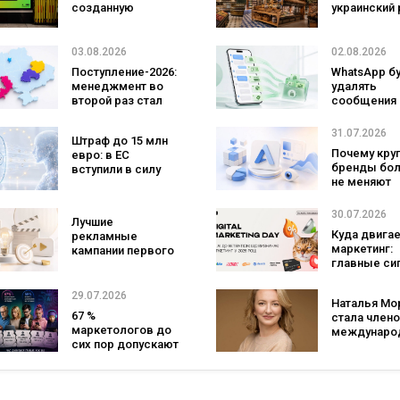
созданную
украинский 
людьми и AI-
три магазин
технологии? Кейс
«Сильпо» в
izi и агентства
рейтинг луч
03.08.2026
02.08.2026
SHOTS
супермарке
Поступление-2026:
WhatsApp б
менеджмент во
удалять
второй раз стал
сообщения
самой популярной
брендов из
специальностью,
основных ч
31.07.2026
Штраф до 15 млн
а количество
что изменит
Почему кру
евро: в ЕС
заявлений —
бизнеса
бренды бо
вступили в силу
рекордным за
не меняют
новые правила
последние 5 лет
логотипы 
для чат-ботов и
три года
ИИ-контента
30.07.2026
Лучшие
Куда двига
рекламные
маркетинг:
кампании первого
главные си
полугодия 2026
рынка по ит
года: какие
Digital Marke
бренды задавали
29.07.2026
Наталья Мо
Day от GoIT
тон в отрасли
67 %
стала член
маркетологов до
междунаро
сих пор допускают
жюри 2026 G
одну и ту же
Best of the B
ошибку, хотя
Effie Awards
знают, что она не