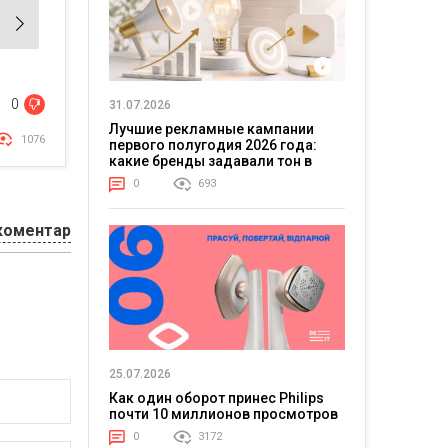
0
31.07.2026
Лучшие рекламные кампании
1076
первого полугодия 2026 года:
какие бренды задавали тон в
отрасли
0
693
коментар
25.07.2026
Как один оборот принес Philips
почти 10 миллионов просмотров
0
3172