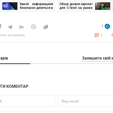
Какой информацией
Обзор уровня зарплат
игация
безопасно делиться в
для C-level на рынке
чате вашего дома?
украинского IT в 2022
году
исям
1
исать в редакцию
0
арів
Залишити свій 
ТИ КОМЕНТАР