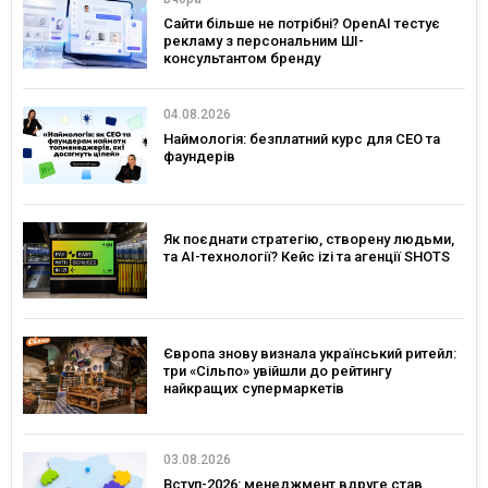
Сайти більше не потрібні? OpenAI тестує
рекламу з персональним ШІ-
консультантом бренду
04.08.2026
Наймологія: безплатний курс для CEO та
фаундерів
Як поєднати стратегію, створену людьми,
та AI-технології? Кейс izi та агенції SHOTS
Європа знову визнала український ритейл:
три «Сільпо» увійшли до рейтингу
найкращих супермаркетів
03.08.2026
Вступ-2026: менеджмент вдруге став