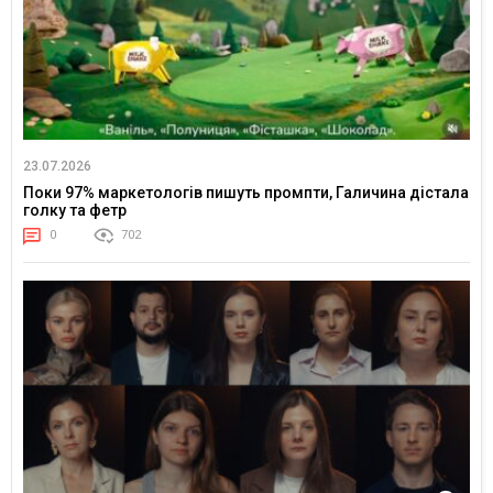
23.07.2026
Поки 97% маркетологів пишуть промпти, Галичина дістала
голку та фетр
0
702