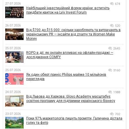
27.07.2026
674
Найбільший інвестиційний форум країни: встигніть
придбати квиток на Lviv Invest Forum
26.07.2026
520
Від $700 до $15 000: скільки заробляють та витрачають в
українському PR — інсайти від znamy та Women Make
Money
25.07.2026
2645
ROPO в дії: як онлайн впливає на офлайн-продажі —
дослідження COMFY
25.07.2026
3160
Як один оберт приніс Philips майже 10 мільйонів
переглядів
24.07.2026
1988
Від Львова до Харкова: Glovo Academy масштабує
освітню програму для підтримки українського бізнесу
23.07.2026
702
Поки 97% маркетологів пишуть промпти, Галичина дістала
голку та фетр