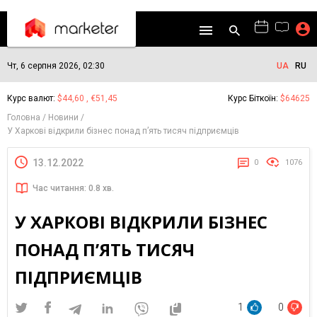
Чт, 6 серпня 2026, 02:30
UA
RU
Курс валют:
$44,60 , €51,45
Курс Біткоїн:
$64625
Головна
Новини
У Харкові відкрили бізнес понад п’ять тисяч підприємців
13.12.2022
0
1076
Час читання: 0.8 хв.
У ХАРКОВІ ВІДКРИЛИ БІЗНЕС
ПОНАД П’ЯТЬ ТИСЯЧ
ПІДПРИЄМЦІВ
1
0