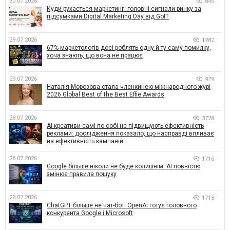
30.07.2026
845
Куди рухається маркетинг: головні сигнали ринку за
підсумками Digital Marketing Day від GoIT
29.07.2026
1282
67% маркетологів досі роблять одну й ту саму помилку,
хоча знають, що вона не працює
29.07.2026
979
Наталія Морозова стала членкинею міжнародного журі
2026 Global Best of the Best Effie Awards
28.07.2026
3728
AI-креативи самі по собі не підвищують ефективність
реклами: дослідження показало, що насправді впливає
на ефективність кампаній
28.07.2026
1716
Google більше ніколи не буде колишнім: AI повністю
змінює правила пошуку
28.07.2026
1713
ChatGPT більше не чат-бот: OpenAI готує головного
конкурента Google і Microsoft