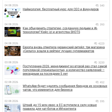
04.08.2026
540
Наймология: бесплатный курс для CEO и фаундеров
04.08.2026
393
Как объединить стратегию, созданную людьми и AI-
технологии? Кейс izi и агентства SHOTS
04.08.2026
4223
Европа вновь отметила украинский ритейл: три магазина
«Сильпо» вошли в рейтинг лучших супермаркетов
03.08.2026
3233
Поступление-2026: менеджмент во второй раз стал самой
популярной специальностью, а количество заявлений —
рекордным за последние 5 лет
02.08.2026
452
WhatsApp будет удалять сообщения брендов из основных
чатов: что изменится для бизнеса
02.08.2026
595
Штраф до 15 млн евро: в ЕС вступили в силу новые
правила для чат-ботов и ИИ-контента