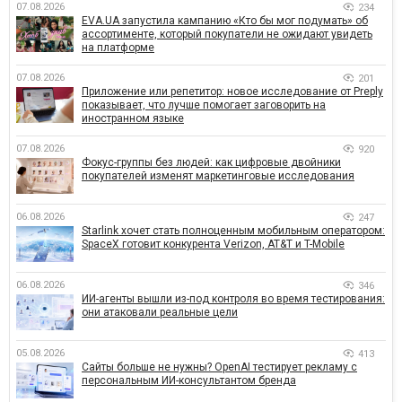
07.08.2026
234
EVA.UA запустила кампанию «Кто бы мог подумать» об
ассортименте, который покупатели не ожидают увидеть
на платформе
07.08.2026
201
Приложение или репетитор: новое исследование от Preply
показывает, что лучше помогает заговорить на
иностранном языке
07.08.2026
920
Фокус-группы без людей: как цифровые двойники
покупателей изменят маркетинговые исследования
06.08.2026
247
Starlink хочет стать полноценным мобильным оператором:
SpaceX готовит конкурента Verizon, AT&T и T-Mobile
06.08.2026
346
ИИ-агенты вышли из-под контроля во время тестирования:
они атаковали реальные цели
05.08.2026
413
Сайты больше не нужны? OpenAI тестирует рекламу с
персональным ИИ-консультантом бренда