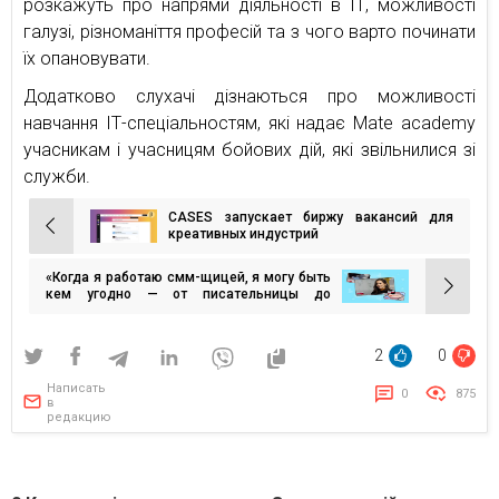
розкажуть про напрями діяльності в ІТ, можливості
галузі, різноманіття професій та з чого варто починати
їх опановувати.
Додатково слухачі дізнаються про можливості
навчання ІТ-спеціальностям, які надає Mate academy
учасникам і учасницям бойових дій, які звільнилися зі
служби.
CASES запускает биржу вакансий для
Навигация
креативных индустрий
по
«Когда я работаю смм-щицей, я могу быть
записям
кем угодно — от писательницы до
актрисы», — Ксения Король, Head of SMM
OMG agency в интервью для «Завтрак с
1+1»
2
0
Написать
0
875
в
редакцию