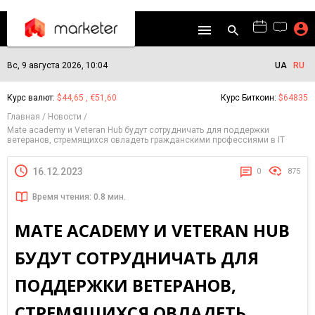
Вс, 9 августа 2026, 10:04
UA
RU
Курс валют:
$44,65 , €51,60
Курс Биткоин:
$64835
Главная
Новости
Mate academy и Veteran Hub будут сотрудничать для поддержки
ветеранов, стремящихся овладеть гражданскими профессиями в ІТ
16.12.2023
0
875
Время чтения: 0.8 мин.
MATE ACADEMY И VETERAN HUB
БУДУТ СОТРУДНИЧАТЬ ДЛЯ
ПОДДЕРЖКИ ВЕТЕРАНОВ,
СТРЕМЯЩИХСЯ ОВЛАДЕТЬ