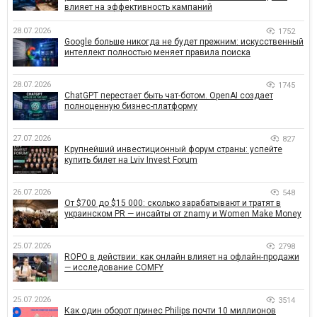
влияет на эффективность кампаний
28.07.2026
1752
Google больше никогда не будет прежним: искусственный
интеллект полностью меняет правила поиска
28.07.2026
1745
ChatGPT перестает быть чат-ботом. OpenAI создает
полноценную бизнес-платформу
27.07.2026
827
Крупнейший инвестиционный форум страны: успейте
купить билет на Lviv Invest Forum
26.07.2026
548
От $700 до $15 000: сколько зарабатывают и тратят в
украинском PR — инсайты от znamy и Women Make Money
25.07.2026
2798
ROPO в действии: как онлайн влияет на офлайн-продажи
— исследование COMFY
25.07.2026
3514
Как один оборот принес Philips почти 10 миллионов