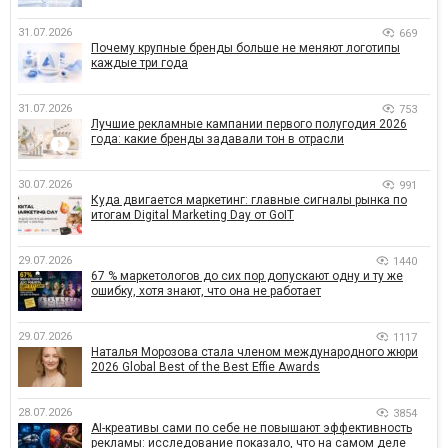
31.07.2026
669
Почему крупные бренды больше не меняют логотипы
каждые три года
31.07.2026
753
Лучшие рекламные кампании первого полугодия 2026
года: какие бренды задавали тон в отрасли
30.07.2026
991
Куда двигается маркетинг: главные сигналы рынка по
итогам Digital Marketing Day от GoIT
29.07.2026
1440
67 % маркетологов до сих пор допускают одну и ту же
ошибку, хотя знают, что она не работает
29.07.2026
1117
Наталья Морозова стала членом международного жюри
2026 Global Best of the Best Effie Awards
28.07.2026
3854
AI-креативы сами по себе не повышают эффективность
рекламы: исследование показало, что на самом деле