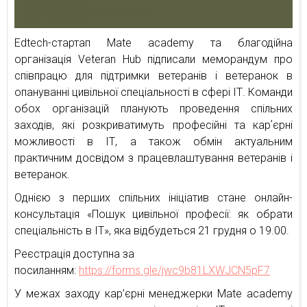
Edtech-стартап Mate academy та благодійна
організація Veteran Hub підписали меморандум про
співпрацю для підтримки ветеранів і ветеранок в
опануванні цивільної спеціальності в сфері ІТ. Команди
обох організацій планують проведення спільних
заходів, які розкриватимуть професійні та карʼєрні
можливості в ІТ, а також обмін актуальним
практичним досвідом з працевлаштування ветеранів і
ветеранок.
Однією з перших спільних ініціатив стане онлайн-
консультація «Пошук цивільної професії: як обрати
спеціальність в ІТ», яка відбудеться 21 грудня о 19.00.
Реєстрація доступна за
посиланням:
https://forms.gle/jwc9b81LXWJCN5pF7
У межах заходу кар’єрні менеджерки Mate academy