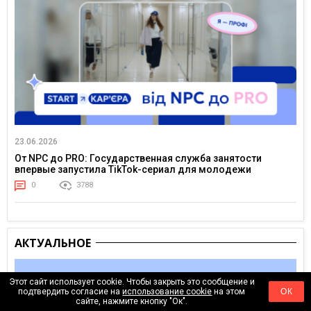
23.06.2026
От NPC до PRO: Государственная служба занятости
впервые запустила TikTok-сериал для молодежи
0
3788
АКТУАЛЬНОЕ
Этот сайт использует cookie. Чтобы закрыть это сообщение и
подтвердить согласие на
использование cookie
на этом
ОК
сайте, нажмите кнопку "Ок".