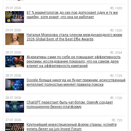
29.07.2026
1333
67 % маркетологов до сих пор допускают одну и ту же
ошибку, хотя знают, что она не работает
29.07.2026
1020
Наталья Морозова стала членом международного жюри
2026 Global Best of the Best Effie Awards
28.07.2026
3764
AI-креативы сами по себе не повышают эффективность
рекламы: исследование показало, что на самом деле
влияет на эффективность кампаний
28.07.2026
1729
Google больше никогда не будет прежним: искусственный
интеллект полностью меняет правила поиска
28.07.2026
1725
ChatGPT перестает быть чат-ботом. OpenAI создает
полноценную бизнес-платформу
27.07.2026
723
Крупнейший инвестиционный форум страны: успейте
купить билет на Lviv Invest Forum