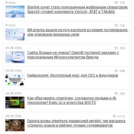
Вчера
133
Starlink хочет стать полноценным мобильным оператором:
SpaceX готовит конкурента Verizon, AT&T и T-Mobile
Вчера
160
ИИ-агенты вышли из-под контроля во время тестирования:
они атаковали реальные цели
05.08.2026
230
Сайты больше не нужны? OpenAI тестирует рекламу с
персональным ИИ-консультантом бренда
04.08.2026
348
Наймология: бесплатный курс для CEO и фаундеров
04.08.2026
290
Как объединить стратегию, созданную людьми и AI-
технологии? Кейс izi и агентства SHOTS
04.08.2026
4115
Европа вновь отметила украинский ритейл: три магазина
«Сильпо» вошли в рейтинг лучших супермаркетов