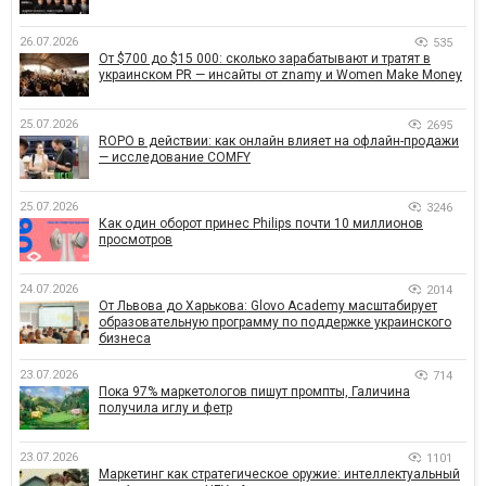
26.07.2026
535
От $700 до $15 000: сколько зарабатывают и тратят в
украинском PR — инсайты от znamy и Women Make Money
25.07.2026
2695
ROPO в действии: как онлайн влияет на офлайн-продажи
— исследование COMFY
25.07.2026
3246
Как один оборот принес Philips почти 10 миллионов
просмотров
24.07.2026
2014
От Львова до Харькова: Glovo Academy масштабирует
образовательную программу по поддержке украинского
бизнеса
23.07.2026
714
Пока 97% маркетологов пишут промпты, Галичина
получила иглу и фетр
23.07.2026
1101
Маркетинг как стратегическое оружие: интеллектуальный