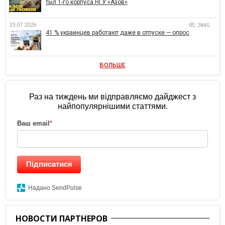
тыл 1-го корпуса НГУ «Азов»
23.07.2026
3845
41 % украинцев работают даже в отпуске — опрос
БОЛЬШЕ
Раз на тиждень ми відправляємо дайджест з
найпопулярнішими статтями.
Ваш email
*
Підписатися
Надано SendPulse
НОВОСТИ ПАРТНЕРОВ