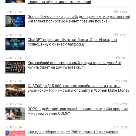
влияет на эффективность кампаний
28.07.2026
1733
Google больше никогда не будет прежним: искусственный
интеллект полностью меняет правила поиска
28.07.2026
1727
ChatGPT перестает быть чат-ботом. OpenAI создает
полноценную бизнес-платформу
27.07.2026
741
Крупнейший инвестиционный форум страны: успейте
купить билет на Lviv Invest Forum
26.07.2026
538
От $700 до $15 000: сколько зарабатывают и тратят в
украинском PR — инсайты от znamy и Women Make Money
25.07.2026
2720
ROPO в действии: как онлайн влияет на офлайн-продажи
— исследование COMFY
25.07.2026
3319
Как один оборот принес Philips почти 10 миллионов