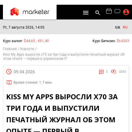
Пт, 7 августа 2026, 14:05
UA
RU
Курс валют:
$44,65 , €51,40
Курс Биткоин:
$64303
Главная
Новости
Kiss My Apps выросли х70 за три года и выпустили печатный журнал об
этом опыте — первый в украинском IT
09.04.2026
0
3243
Время чтения: 1.7 мин.
KISS MY APPS ВЫРОСЛИ Х70 ЗА
ТРИ ГОДА И ВЫПУСТИЛИ
ПЕЧАТНЫЙ ЖУРНАЛ ОБ ЭТОМ
ОПЫТЕ — ПЕРВЫЙ В