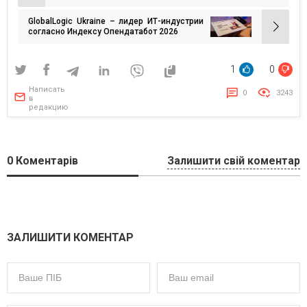
по
GlobalLogic Ukraine – лидер ИТ-индустрии
записям
согласно Индексу Опендатабот 2026
1
0
Написать
0
3243
в
редакцию
0
Коментарів
Залишити свій коментар
ЗАЛИШИТИ КОМЕНТАР