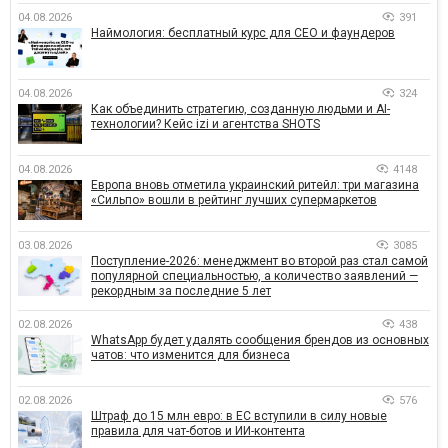
04.08.2026
391
Наймология: бесплатный курс для CEO и фаундеров
04.08.2026
324
Как объединить стратегию, созданную людьми и AI-
технологии? Кейс izi и агентства SHOTS
04.08.2026
4148
Европа вновь отметила украинский ритейл: три магазина
«Сильпо» вошли в рейтинг лучших супермаркетов
03.08.2026
3085
Поступление-2026: менеджмент во второй раз стал самой
популярной специальностью, а количество заявлений —
рекордным за последние 5 лет
02.08.2026
438
WhatsApp будет удалять сообщения брендов из основных
чатов: что изменится для бизнеса
02.08.2026
576
Штраф до 15 млн евро: в ЕС вступили в силу новые
правила для чат-ботов и ИИ-контента