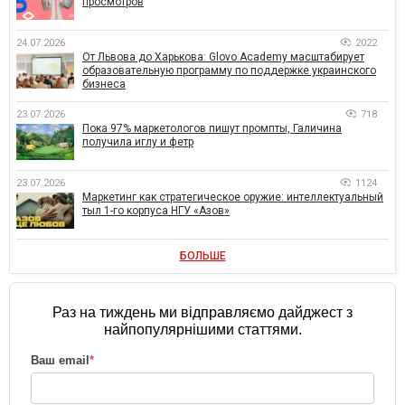
просмотров
24.07.2026
2022
От Львова до Харькова: Glovo Academy масштабирует
образовательную программу по поддержке украинского
бизнеса
23.07.2026
718
Пока 97% маркетологов пишут промпты, Галичина
получила иглу и фетр
23.07.2026
1124
Маркетинг как стратегическое оружие: интеллектуальный
тыл 1-го корпуса НГУ «Азов»
БОЛЬШЕ
Раз на тиждень ми відправляємо дайджест з
найпопулярнішими статтями.
Ваш email
*