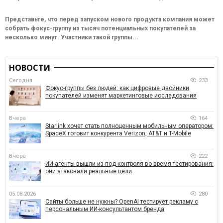
Представьте, что перед запуском нового продукта компания может
собрать фокус-группу из тысяч потенциальных покупателей за
несколько минут. Участники такой группы...
НОВОСТИ
Сегодня
233
Фокус-группы без людей: как цифровые двойники
покупателей изменят маркетинговые исследования
Вчера
164
Starlink хочет стать полноценным мобильным оператором:
SpaceX готовит конкурента Verizon, AT&T и T-Mobile
Вчера
222
ИИ-агенты вышли из-под контроля во время тестирования:
они атаковали реальные цели
05.08.2026
280
Сайты больше не нужны? OpenAI тестирует рекламу с
персональным ИИ-консультантом бренда