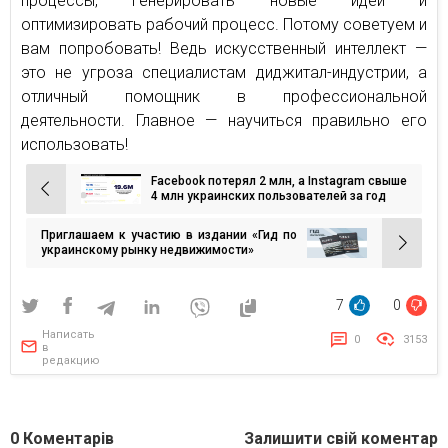
процессы, генерировать новые идеи и
оптимизировать рабочий процесс. Потому советуем и
вам попробовать! Ведь искусственный интеллект —
это не угроза специалистам диджитал-индустрии, а
отличный помощник в профессиональной
деятельности. Главное — научиться правильно его
использовать!
Facebook потерял 2 млн, а Instagram свыше
Навигация
4 млн украинских пользователей за год
по
Приглашаем к участию в издании «Гид по
записям
украинскому рынку недвижимости»
7
0
Написать
0
3153
в
редакцию
0
Коментарів
Залишити свій коментар