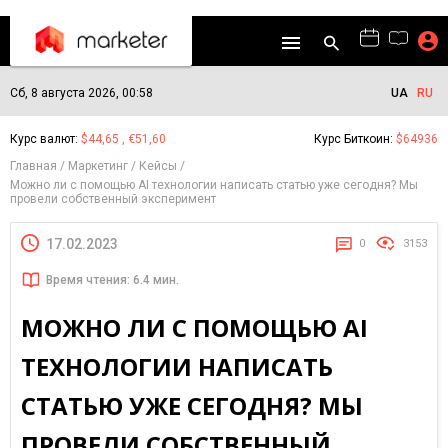
Сб, 8 августа 2026, 00:58
UA
RU
Курс валют:
$44,65 , €51,60
Курс Биткоин:
$64936
Главная
Маркетинг
Кейсы
Можно ли с помощью AI технологии написать статью уже сегодня? Мы
провели собственный эксперимент
17.02.2023
0
3153
Время чтения: 6.4 мин.
МОЖНО ЛИ С ПОМОЩЬЮ AI
ТЕХНОЛОГИИ НАПИСАТЬ
СТАТЬЮ УЖЕ СЕГОДНЯ? МЫ
ПРОВЕЛИ СОБСТВЕННЫЙ