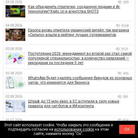
04.08.2026
339
Как объединить стратегию, созданную людьми и AI-
технологии? Кейс izi и агентства SHOTS
04.08.2026
4168
Европа вновь отметила украинский ритейл: три магазина
«Сильпо» вошли в рейтинг лучших супермаркетов
03.08.2026
3121
Поступление-2026: менеджмент во второй раз стал самой
популярной специальностью, а количество заявлений —
рекордным за последние 5 лет
02.08.2026
445
WhatsApp будет удалять сообщения брендов из основных
чатов: что изменится для бизнеса
02.08.2026
581
Штраф до 15 млн евро: в ЕС вступили в силу новые
правила для чат-ботов и ИИ-контента
31.07.2026
654
Почему крупные бренды больше не меняют логотипы
Этот сайт использует cookie. Чтобы закрыть это сообщение и
подтвердить согласие на
использование cookie
на этом
ОК
каждые три года
сайте, нажмите кнопку "Ок".