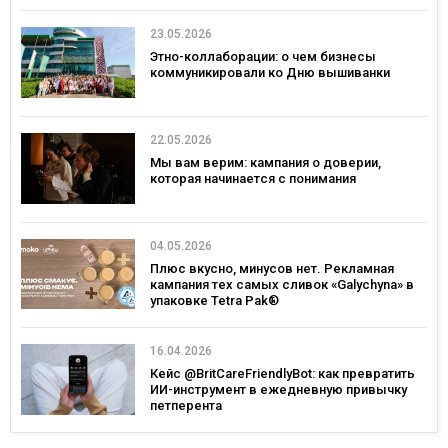
23.05.2026
Этно-коллаборации: о чем бизнесы
коммуникировали ко Дню вышиванки
22.05.2026
Мы вам верим: кампания о доверии,
которая начинается с понимания
04.05.2026
Плюс вкусно, минусов нет. Рекламная
кампания тех самых сливок «Galychyna» в
упаковке Tetra Pak®
16.04.2026
Кейс @BritCareFriendlyBot: как превратить
ИИ-инструмент в ежедневную привычку
петперента