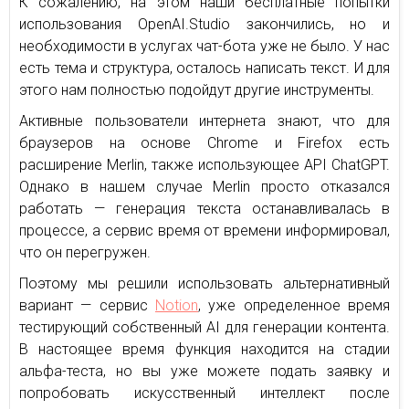
К сожалению, на этом наши бесплатные попытки
использования OpenAI.Studio закончились, но и
необходимости в услугах чат-бота уже не было. У нас
есть тема и структура, осталось написать текст. И для
этого нам полностью подойдут другие инструменты.
Активные пользователи интернета знают, что для
браузеров на основе Chrome и Firefox есть
расширение Merlin, также использующее API ChatGPT.
Однако в нашем случае Merlin просто отказался
работать — генерация текста останавливалась в
процессе, а сервис время от времени информировал,
что он перегружен.
Поэтому мы решили использовать альтернативный
вариант — сервис
Notion
, уже определенное время
тестирующий собственный AI для генерации контента.
В настоящее время функция находится на стадии
альфа-теста, но вы уже можете подать заявку и
попробовать искусственный интеллект после