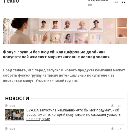
Техно
>>
Фокус-группы без людей: как цифровые двойники
покупателей изменят маркетинговые исследования
Представьте, что перед запуском нового продукта компания может
собрать фокус-группу из тысяч потенциальных покупателей за
несколько минут. Участники такой группы...
НОВОСТИ
Вчера
142
EVA.UA запустила кампанию «Кто бы мог подумать» об
ассортименте, который покупатели не ожидают увидеть
на платформе
Вчера
127