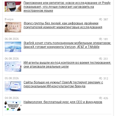
Приложение или репетитор: новое исследование от Preply
показывает, что лучше помогает заговорить на
иностранном языке
Вчера
387
Фокус-группы без людей: как цифровые двойники
покупателей изменят маркетинговые исследования
06.08.2026
181
Starlink хочет стать полноценным мобильным оператором:
SpaceX готовит конкурента Verizon, AT&T и T-Mobile
06.08.2026
251
ИИ-агенты вышли из-под контроля во время тестирования:
они атаковали реальные цели
05.08.2026
312
Сайты больше не нужны? OpenAI тестирует рекламу с
персональным ИИ-консультантом бренда
04.08.2026
426
Наймология: бесплатный курс для CEO и фаундеров