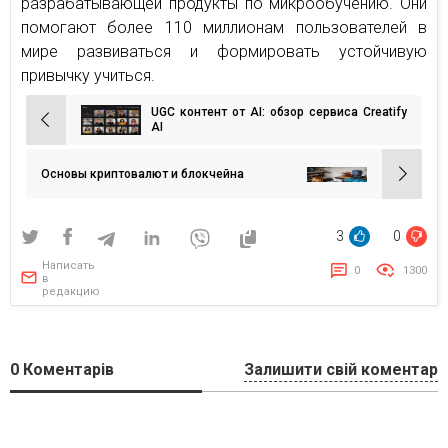
разрабатывающей продукты по микрообучению. Они
помогают более 110 миллионам пользователей в
мире развиваться и формировать устойчивую
привычку учиться.
UGC контент от AI: обзор сервиса Creatify
Навигация
AI
по
записям
Основы криптовалют и блокчейна
3
0
Написать
0
1300
в
редакцию
0
Коментарів
Залишити свій коментар