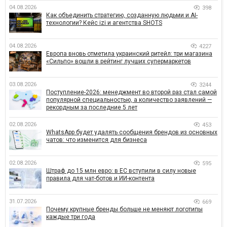
04.08.2026
398
Как объединить стратегию, созданную людьми и AI-
технологии? Кейс izi и агентства SHOTS
04.08.2026
4227
Европа вновь отметила украинский ритейл: три магазина
«Сильпо» вошли в рейтинг лучших супермаркетов
03.08.2026
3244
Поступление-2026: менеджмент во второй раз стал самой
популярной специальностью, а количество заявлений —
рекордным за последние 5 лет
02.08.2026
453
WhatsApp будет удалять сообщения брендов из основных
чатов: что изменится для бизнеса
02.08.2026
595
Штраф до 15 млн евро: в ЕС вступили в силу новые
правила для чат-ботов и ИИ-контента
31.07.2026
669
Почему крупные бренды больше не меняют логотипы
каждые три года