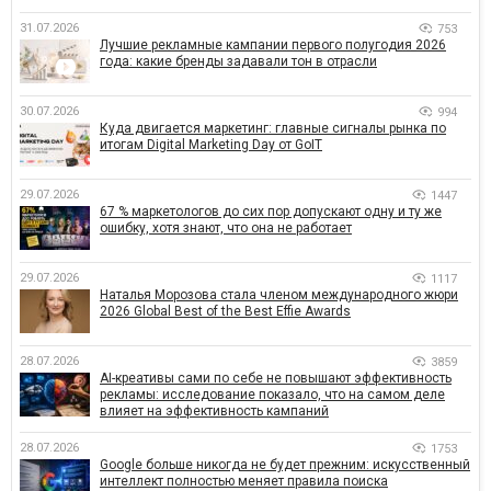
31.07.2026
753
Лучшие рекламные кампании первого полугодия 2026
года: какие бренды задавали тон в отрасли
30.07.2026
994
Куда двигается маркетинг: главные сигналы рынка по
итогам Digital Marketing Day от GoIT
29.07.2026
1447
67 % маркетологов до сих пор допускают одну и ту же
ошибку, хотя знают, что она не работает
29.07.2026
1117
Наталья Морозова стала членом международного жюри
2026 Global Best of the Best Effie Awards
28.07.2026
3859
AI-креативы сами по себе не повышают эффективность
рекламы: исследование показало, что на самом деле
влияет на эффективность кампаний
28.07.2026
1753
Google больше никогда не будет прежним: искусственный
интеллект полностью меняет правила поиска