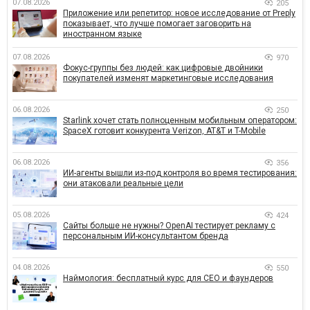
07.08.2026
205
Приложение или репетитор: новое исследование от Preply
показывает, что лучше помогает заговорить на
иностранном языке
07.08.2026
970
Фокус-группы без людей: как цифровые двойники
покупателей изменят маркетинговые исследования
06.08.2026
250
Starlink хочет стать полноценным мобильным оператором:
SpaceX готовит конкурента Verizon, AT&T и T-Mobile
06.08.2026
356
ИИ-агенты вышли из-под контроля во время тестирования:
они атаковали реальные цели
05.08.2026
424
Сайты больше не нужны? OpenAI тестирует рекламу с
персональным ИИ-консультантом бренда
04.08.2026
550
Наймология: бесплатный курс для CEO и фаундеров