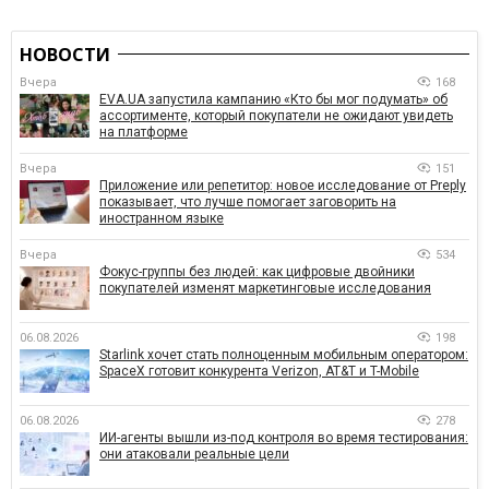
НОВОСТИ
Вчера
168
EVA.UA запустила кампанию «Кто бы мог подумать» об
ассортименте, который покупатели не ожидают увидеть
на платформе
Вчера
151
Приложение или репетитор: новое исследование от Preply
показывает, что лучше помогает заговорить на
иностранном языке
Вчера
534
Фокус-группы без людей: как цифровые двойники
покупателей изменят маркетинговые исследования
06.08.2026
198
Starlink хочет стать полноценным мобильным оператором:
SpaceX готовит конкурента Verizon, AT&T и T-Mobile
06.08.2026
278
ИИ-агенты вышли из-под контроля во время тестирования:
они атаковали реальные цели