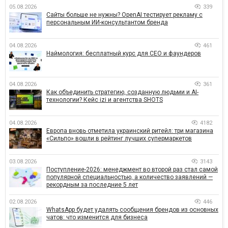
05.08.2026
339
Сайты больше не нужны? OpenAI тестирует рекламу с
персональным ИИ-консультантом бренда
04.08.2026
461
Наймология: бесплатный курс для CEO и фаундеров
04.08.2026
361
Как объединить стратегию, созданную людьми и AI-
технологии? Кейс izi и агентства SHOTS
04.08.2026
4182
Европа вновь отметила украинский ритейл: три магазина
«Сильпо» вошли в рейтинг лучших супермаркетов
03.08.2026
3143
Поступление-2026: менеджмент во второй раз стал самой
популярной специальностью, а количество заявлений —
рекордным за последние 5 лет
02.08.2026
446
WhatsApp будет удалять сообщения брендов из основных
чатов: что изменится для бизнеса