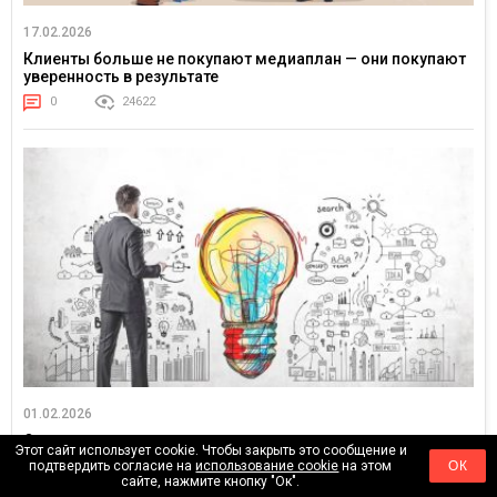
17.02.2026
Клиенты больше не покупают медиаплан — они покупают
уверенность в результате
0
24622
01.02.2026
От «оптимизации рекламы» к управлению спросом:
Этот сайт использует cookie. Чтобы закрыть это сообщение и
ценностная логика маркетинга
подтвердить согласие на
использование cookie
на этом
ОК
сайте, нажмите кнопку "Ок".
0
4618