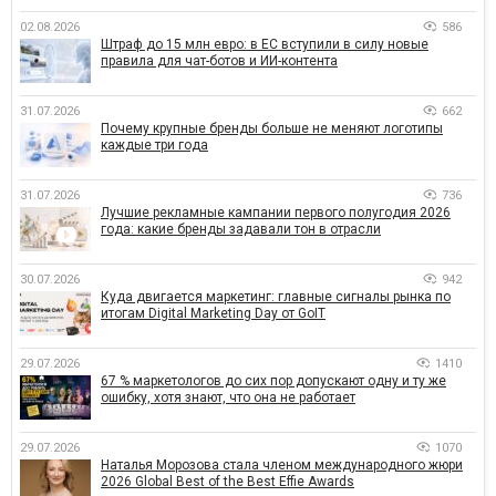
02.08.2026
586
Штраф до 15 млн евро: в ЕС вступили в силу новые
правила для чат-ботов и ИИ-контента
31.07.2026
662
Почему крупные бренды больше не меняют логотипы
каждые три года
31.07.2026
736
Лучшие рекламные кампании первого полугодия 2026
года: какие бренды задавали тон в отрасли
30.07.2026
942
Куда двигается маркетинг: главные сигналы рынка по
итогам Digital Marketing Day от GoIT
29.07.2026
1410
67 % маркетологов до сих пор допускают одну и ту же
ошибку, хотя знают, что она не работает
29.07.2026
1070
Наталья Морозова стала членом международного жюри
2026 Global Best of the Best Effie Awards