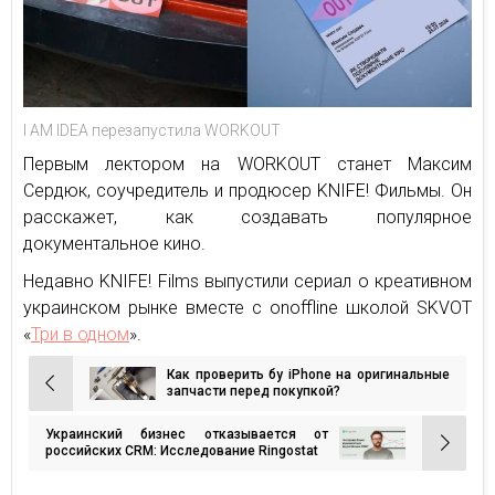
I AM IDEA перезапустила WORKOUT
Первым лектором на WORKOUT станет Максим
Сердюк, соучредитель и продюсер KNIFE! Фильмы. Он
расскажет, как создавать популярное
документальное кино.
Недавно KNIFE! Films выпустили сериал о креативном
украинском рынке вместе с onoffline школой SKVOT
«
Три в одном
».
Как проверить бу iPhone на оригинальные
Навигация
запчасти перед покупкой?
по
Украинский бизнес отказывается от
записям
российских CRM: Исследование Ringostat