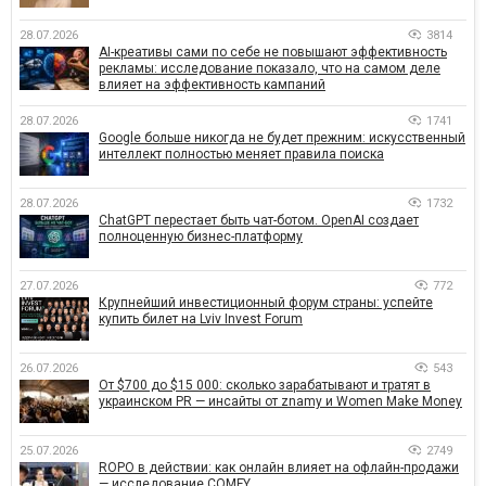
28.07.2026
3814
AI-креативы сами по себе не повышают эффективность
рекламы: исследование показало, что на самом деле
влияет на эффективность кампаний
28.07.2026
1741
Google больше никогда не будет прежним: искусственный
интеллект полностью меняет правила поиска
28.07.2026
1732
ChatGPT перестает быть чат-ботом. OpenAI создает
полноценную бизнес-платформу
27.07.2026
772
Крупнейший инвестиционный форум страны: успейте
купить билет на Lviv Invest Forum
26.07.2026
543
От $700 до $15 000: сколько зарабатывают и тратят в
украинском PR — инсайты от znamy и Women Make Money
25.07.2026
2749
ROPO в действии: как онлайн влияет на офлайн-продажи
— исследование COMFY