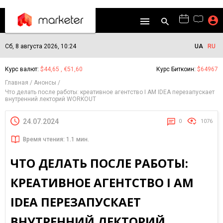
Сб, 8 августа 2026, 10:24
UA
RU
Курс валют:
$44,65 , €51,60
Курс Биткоин:
$64967
Главная
Анонсы
Что делать после работы: креативное агентство I AM IDEA перезапускает
внутренний лекторий WORKOUT
24.07.2024
0
1076
Время чтения: 1.1 мин.
ЧТО ДЕЛАТЬ ПОСЛЕ РАБОТЫ:
КРЕАТИВНОЕ АГЕНТСТВО I AM
IDEA ПЕРЕЗАПУСКАЕТ
ВНУТРЕННИЙ ЛЕКТОРИЙ