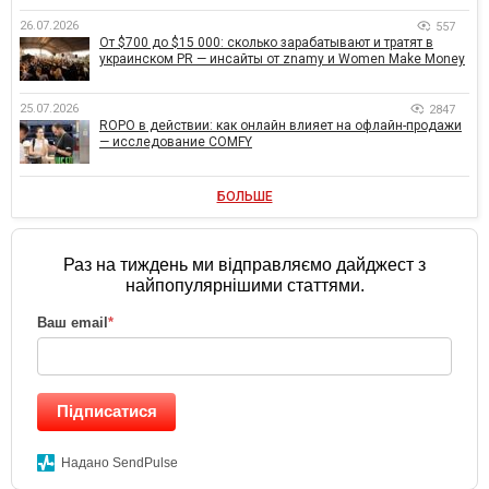
26.07.2026
557
От $700 до $15 000: сколько зарабатывают и тратят в
украинском PR — инсайты от znamy и Women Make Money
25.07.2026
2847
ROPO в действии: как онлайн влияет на офлайн-продажи
— исследование COMFY
БОЛЬШЕ
Раз на тиждень ми відправляємо дайджест з
найпопулярнішими статтями.
Ваш email
*
Підписатися
Надано SendPulse