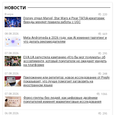
НОВОСТИ
Вчера
220
Disney отдал Marvel, Star Wars и Pixar TikTok-креаторам:
бренды меняют правила работы с UGC
08.08.2026
669
Meta Andromeda в 2026 году: как AI изменил таргетинг и
что делать рекламодателям
07.08.2026
295
EVA.UA запустила кампанию «Кто бы мог подумать» об
ассортименте, который покупатели не ожидают увидеть
на платформе
07.08.2026
248
Приложение или репетитор: новое исследование от Preply
показывает, что лучше помогает заговорить на
иностранном языке
07.08.2026
1066
Фокус-группы без людей: как цифровые двойники
покупателей изменят маркетинговые исследования
06.08.2026
295