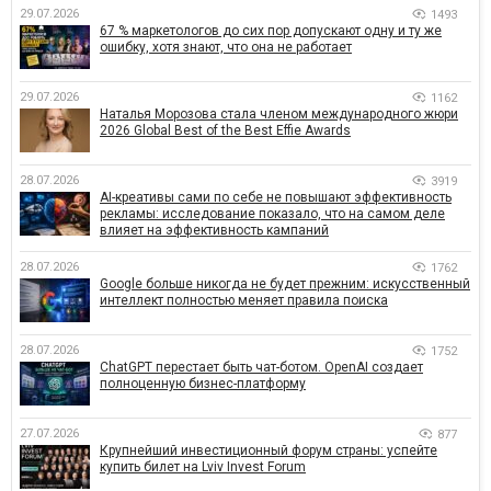
29.07.2026
1493
67 % маркетологов до сих пор допускают одну и ту же
ошибку, хотя знают, что она не работает
29.07.2026
1162
Наталья Морозова стала членом международного жюри
2026 Global Best of the Best Effie Awards
28.07.2026
3919
AI-креативы сами по себе не повышают эффективность
рекламы: исследование показало, что на самом деле
влияет на эффективность кампаний
28.07.2026
1762
Google больше никогда не будет прежним: искусственный
интеллект полностью меняет правила поиска
28.07.2026
1752
ChatGPT перестает быть чат-ботом. OpenAI создает
полноценную бизнес-платформу
27.07.2026
877
Крупнейший инвестиционный форум страны: успейте
купить билет на Lviv Invest Forum