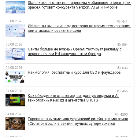
Starlink хочет стать полноценным мобильным оператором:
SpaceX готовит конкурента Verizon, AT&T и T-Mobile
06.08.2026
441
ИИ-агенты вышли из-под контроля во время тестирования:
они атаковали реальные цели
05.08.2026
504
Сайты больше не нужны? OpenAI тестирует рекламу с
персональным ИИ-консультантом бренда
04.08.2026
636
Наймология: бесплатный курс для CEO и фаундеров
04.08.2026
456
Как объединить стратегию, созданную людьми и AI-
технологии? Кейс izi и агентства SHOTS
04.08.2026
4290
Европа вновь отметила украинский ритейл: три магазина
«Сильпо» вошли в рейтинг лучших супермаркетов