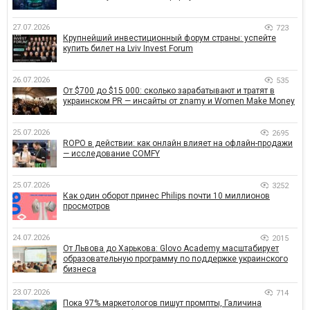
27.07.2026
723
Крупнейший инвестиционный форум страны: успейте
купить билет на Lviv Invest Forum
26.07.2026
535
От $700 до $15 000: сколько зарабатывают и тратят в
украинском PR — инсайты от znamy и Women Make Money
25.07.2026
2695
ROPO в действии: как онлайн влияет на офлайн-продажи
— исследование COMFY
25.07.2026
3252
Как один оборот принес Philips почти 10 миллионов
просмотров
24.07.2026
2015
От Львова до Харькова: Glovo Academy масштабирует
образовательную программу по поддержке украинского
бизнеса
23.07.2026
714
Пока 97% маркетологов пишут промпты, Галичина