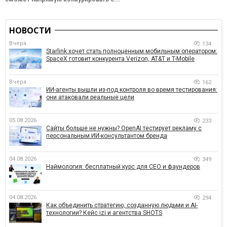
НОВОСТИ
Вчера
134
Starlink хочет стать полноценным мобильным оператором:
SpaceX готовит конкурента Verizon, AT&T и T-Mobile
Вчера
162
ИИ-агенты вышли из-под контроля во время тестирования:
они атаковали реальные цели
05.08.2026
233
Сайты больше не нужны? OpenAI тестирует рекламу с
персональным ИИ-консультантом бренда
04.08.2026
349
Наймология: бесплатный курс для CEO и фаундеров
04.08.2026
294
Как объединить стратегию, созданную людьми и AI-
технологии? Кейс izi и агентства SHOTS