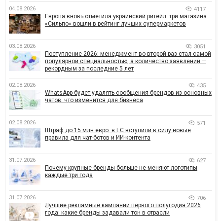
04.08.2026
4117
Европа вновь отметила украинский ритейл: три магазина
«Сильпо» вошли в рейтинг лучших супермаркетов
03.08.2026
3051
Поступление-2026: менеджмент во второй раз стал самой
популярной специальностью, а количество заявлений —
рекордным за последние 5 лет
02.08.2026
435
WhatsApp будет удалять сообщения брендов из основных
чатов: что изменится для бизнеса
02.08.2026
571
Штраф до 15 млн евро: в ЕС вступили в силу новые
правила для чат-ботов и ИИ-контента
31.07.2026
627
Почему крупные бренды больше не меняют логотипы
каждые три года
31.07.2026
706
Лучшие рекламные кампании первого полугодия 2026
года: какие бренды задавали тон в отрасли