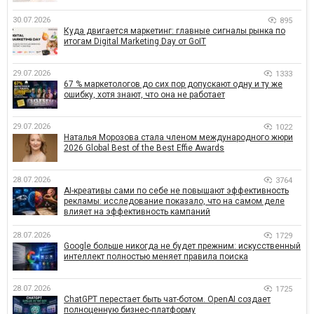
30.07.2026
895
Куда двигается маркетинг: главные сигналы рынка по
итогам Digital Marketing Day от GoIT
29.07.2026
1333
67 % маркетологов до сих пор допускают одну и ту же
ошибку, хотя знают, что она не работает
29.07.2026
1022
Наталья Морозова стала членом международного жюри
2026 Global Best of the Best Effie Awards
28.07.2026
3764
AI-креативы сами по себе не повышают эффективность
рекламы: исследование показало, что на самом деле
влияет на эффективность кампаний
28.07.2026
1729
Google больше никогда не будет прежним: искусственный
интеллект полностью меняет правила поиска
28.07.2026
1725
ChatGPT перестает быть чат-ботом. OpenAI создает
полноценную бизнес-платформу