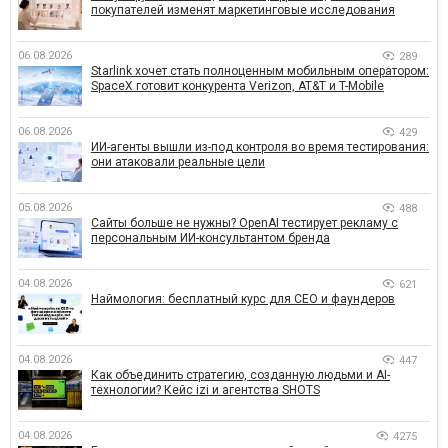
покупателей изменят маркетинговые исследования
06.08.2026
289
Starlink хочет стать полноценным мобильным оператором:
SpaceX готовит конкурента Verizon, AT&T и T-Mobile
06.08.2026
429
ИИ-агенты вышли из-под контроля во время тестирования:
они атаковали реальные цели
05.08.2026
488
Сайты больше не нужны? OpenAI тестирует рекламу с
персональным ИИ-консультантом бренда
04.08.2026
621
Наймология: бесплатный курс для CEO и фаундеров
04.08.2026
447
Как объединить стратегию, созданную людьми и AI-
технологии? Кейс izi и агентства SHOTS
04.08.2026
4275