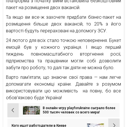
платформа з початку війни встановила безкоштовний
пакет на розміщення двох вакансій.
Та якщо ви все-ж захочете придбати бізнес-пакет на
розміщення більше двох вакансій, то 20% з його
вартості будуть перераховані на допомогу ЗСУ.
24 лютого для всіх стало точкою неповернення. Букет
емоцій був у кожного українця. І якщо перший
тиждень повномасштабного вторгнення росії,
підприємства та працівники могли собі дозволити
забути про роботу, то далі так діяти не можна було.
Варто пам’ятати, що знаючи свої права — нам легче
допомагати економіці країни. Давайте з розумом
використовувати цю можливість на повну, бо все
обов’язково буде Україна!
В онлайн-игру playforukraine сыграло более
Навигация
500 тысяч человек со всего мира!
по
записям
Кого ищут работодатели в Киеве