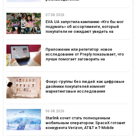
07.08.2026
EVA.UA запустила кампанию «Кто бы мог
подумать» об ассортименте, который
покупатели не ожидают увидеть на
платформе
Приложение или репетитор: новое
исследование от Preply показывает, что
лучше помогает заговорить на
иностранном языке
Фокус-группы без людей: как цифровые
двойники покупателей изменят
маркетинговые исследования
06.08.2026
Starlink хочет стать полноценным
мобильным оператором: SpaceX готовит
конкурента Verizon, AT&T и T-Mobile