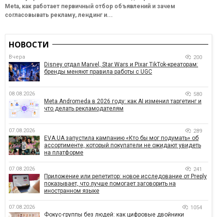
Meta, как работает первичный отбор объявлений и зачем
согласовывать рекламу, лендинг и...
НОВОСТИ
Вчера
200
Disney отдал Marvel, Star Wars и Pixar TikTok-креаторам:
бренды меняют правила работы с UGC
08.08.2026
580
Meta Andromeda в 2026 году: как AI изменил таргетинг и
что делать рекламодателям
07.08.2026
289
EVA.UA запустила кампанию «Кто бы мог подумать» об
ассортименте, который покупатели не ожидают увидеть
на платформе
07.08.2026
241
Приложение или репетитор: новое исследование от Preply
показывает, что лучше помогает заговорить на
иностранном языке
07.08.2026
1054
Фокус-группы без людей: как цифровые двойники