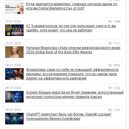
Куда двигается маркетинг: главные сигналы рынка по
итогам Digital Marketing Day от GoIT
29.07.2026
1488
67 % маркетологов до сих пор допускают одну и ту же
ошибку, хотя знают, что она не работает
29.07.2026
1157
Наталья Морозова стала членом международного жюри
2026 Global Best of the Best Effie Awards
28.07.2026
3905
AI-креативы сами по себе не повышают эффективность
рекламы: исследование показало, что на самом деле
влияет на эффективность кампаний
28.07.2026
1760
Google больше никогда не будет прежним: искусственный
интеллект полностью меняет правила поиска
28.07.2026
1751
ChatGPT перестает быть чат-ботом. OpenAI создает
полноценную бизнес-платформу