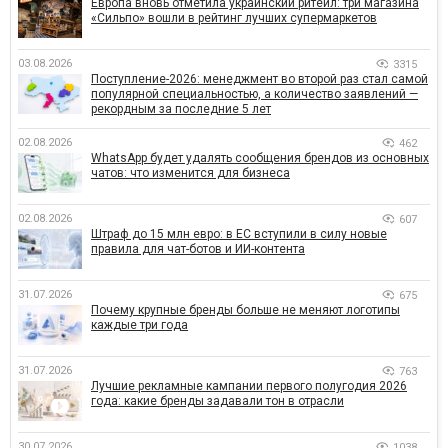
Европа вновь отметила украинский ритейл: три магазина
«Сильпо» вошли в рейтинг лучших супермаркетов
03.08.2026
3315
Поступление-2026: менеджмент во второй раз стал самой
популярной специальностью, а количество заявлений —
рекордным за последние 5 лет
02.08.2026
462
WhatsApp будет удалять сообщения брендов из основных
чатов: что изменится для бизнеса
02.08.2026
607
Штраф до 15 млн евро: в ЕС вступили в силу новые
правила для чат-ботов и ИИ-контента
31.07.2026
675
Почему крупные бренды больше не меняют логотипы
каждые три года
31.07.2026
763
Лучшие рекламные кампании первого полугодия 2026
года: какие бренды задавали тон в отрасли
30.07.2026
1038