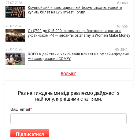
27.07.2026
869
Крупнейший инвестиционный форум страны: успейте
купить билет на Lviv Invest Forum
26.07.2026
556
От $700 до $15 000: сколько зарабатывают и тратят в
украинском PR — инсайты от znamy и Women Make Money
25.07.2026
2841
ROPO в действии: как онлайн влияет на офлайн-продажи
— исследование COMFY
БОЛЬШЕ
Раз на тиждень ми відправляємо дайджест з
найпопулярнішими статтями.
Ваш email
*
Підписатися